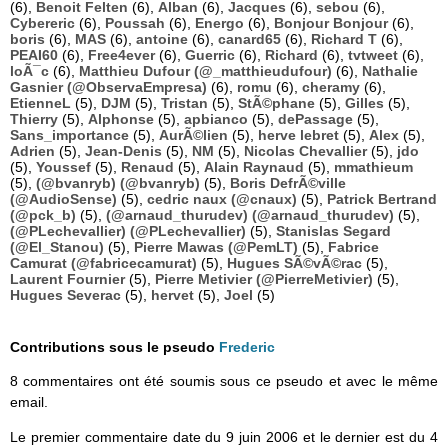
(6),
Benoit Felten
(6),
Alban
(6),
Jacques
(6),
sebou
(6),
Cybereric
(6),
Poussah
(6),
Energo
(6),
Bonjour Bonjour
(6),
boris
(6),
MAS
(6),
antoine
(6),
canard65
(6),
Richard T
(6),
PEAI60
(6),
Free4ever
(6),
Guerric
(6),
Richard
(6),
tvtweet
(6),
loÃ¯c
(6),
Matthieu Dufour (@_matthieudufour)
(6),
Nathalie
Gasnier (@ObservaEmpresa)
(6),
romu
(6),
cheramy
(6),
EtienneL
(5),
DJM
(5),
Tristan
(5),
StÃ©phane
(5),
Gilles
(5),
Thierry
(5),
Alphonse
(5),
apbianco
(5),
dePassage
(5),
Sans_importance
(5),
AurÃ©lien
(5),
herve lebret
(5),
Alex
(5),
Adrien
(5),
Jean-Denis
(5),
NM
(5),
Nicolas Chevallier
(5),
jdo
(5),
Youssef
(5),
Renaud
(5),
Alain Raynaud
(5),
mmathieum
(5),
(@bvanryb) (@bvanryb)
(5),
Boris DefrÃ©ville
(@AudioSense)
(5),
cedric naux (@cnaux)
(5),
Patrick Bertrand
(@pck_b)
(5),
(@arnaud_thurudev) (@arnaud_thurudev)
(5),
(@PLechevallier) (@PLechevallier)
(5),
Stanislas Segard
(@El_Stanou)
(5),
Pierre Mawas (@PemLT)
(5),
Fabrice
Camurat (@fabricecamurat)
(5),
Hugues SÃ©vÃ©rac
(5),
Laurent Fournier
(5),
Pierre Metivier (@PierreMetivier)
(5),
Hugues Severac
(5),
hervet
(5),
Joel
(5)
Contributions sous le pseudo
Frederic
8 commentaires ont été soumis sous ce pseudo et avec le même
email.
Le premier commentaire date du 9 juin 2006 et le dernier est du 4