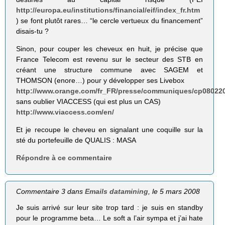
http://europa.eu/institutions/financial/eif/index_fr.htm
) se font plutôt rares… “le cercle vertueux du financement”
disais-tu ?
Sinon, pour couper les cheveux en huit, je précise que
France Telecom est revenu sur le secteur des STB en
créant une structure commune avec SAGEM et
THOMSON (enore…) pour y développer ses Livebox
http://www.orange.com/fr_FR/presse/communiques/cp080220
sans oublier VIACCESS (qui est plus un CAS)
http://www.viaccess.com/en/
Et je recoupe le cheveu en signalant une coquille sur la
sté du portefeuille de QUALIS : MASA
Répondre à ce commentaire
Commentaire 3 dans
Emails datamining
, le 5 mars 2008
Je suis arrivé sur leur site trop tard : je suis en standby
pour le programme beta… Le soft a l’air sympa et j’ai hate