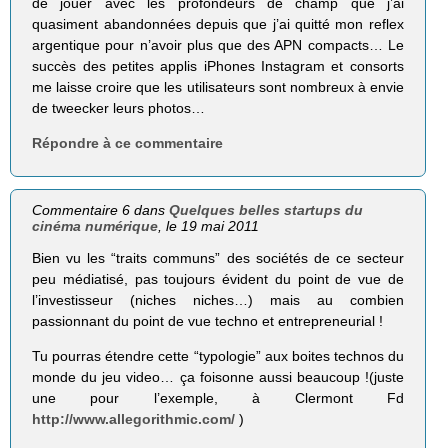
de jouer avec les profondeurs de champ que j’ai
quasiment abandonnées depuis que j’ai quitté mon reflex
argentique pour n’avoir plus que des APN compacts… Le
succès des petites applis iPhones Instagram et consorts
me laisse croire que les utilisateurs sont nombreux à envie
de tweecker leurs photos…
Répondre à ce commentaire
Commentaire 6 dans
Quelques belles startups du
cinéma numérique
, le 19 mai 2011
Bien vu les “traits communs” des sociétés de ce secteur
peu médiatisé, pas toujours évident du point de vue de
l’investisseur (niches niches…) mais au combien
passionnant du point de vue techno et entrepreneurial !
Tu pourras étendre cette “typologie” aux boites technos du
monde du jeu video… ça foisonne aussi beaucoup !(juste
une pour l’exemple, à Clermont Fd
http://www.allegorithmic.com/
)