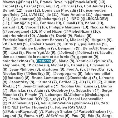
Mawas (@Pem)
(13),
Franck Revelin (@FranckAtDell)
(13),
Lionel
(12),
Pascal
(12),
anj
(12),
/Olivier
(12),
Phil Jeudy
(12),
Benoit
(12),
jean
(12),
Louis van Proosdij
(11),
jean-eudes
queffelec
(11),
LVM
(11),
jlc
(11),
Marc-Antoine
(11),
dparmen1
(11),
(@slebarque) (@slebarque)
(11),
INFO (@LINKANDEV)
(11),
FranÃ§ois
(10),
Fabrice
(10),
Filmail
(10),
babar
(10),
arnaud
(10),
Vincent
(10),
Philippe Marques
(10),
Nicolas Andre
(@corpogame)
(10),
Michel Nizon (@MichelNizon)
(10),
arderborelnot
(10),
Alexis
(9),
David
(9),
Rafael
(9),
FredericBaud
(9),
Laurent Bervas
(9),
Mickael
(9),
Hugues
(9),
ZISERMAN
(9),
Olivier Travers
(9),
Chris
(9),
jequeffelec
(9),
Yann
(9),
Fabrice Epelboin
(9),
Benjamin
(9),
BenoÃ®t Granger
(9),
laozi
(9),
Pierre YgriÃ©
(9),
(@olivez) (@olivez)
(9),
faculte
des sciences de la nature et de la vie
(9),
gepettot
(9),
arderbor elnot
(9),
Frederic
(8),
Marie
(8),
Yannick Lejeune
(8),
stephane
(8),
BScache
(8),
Michel
(8),
Daniel
(8),
Emmanuel
(8),
Jean-Philippe
(8),
startuper
(8),
Fred A.
(8),
@FredOu_
(8),
Nicolas Bry (@NicoBry)
(8),
@corpogame
(8),
fabienne billat
(@fadouce)
(8),
Bruno Lamouroux (@Dassoniou)
(8),
Lereune
(8),
Jasontrisy
(8),
~laurent
(7),
Patrice
(7),
JB
(7),
ITI
(7),
Julien
Ã‰LIE
(7),
Jean-Christophe
(7),
Nicolas Guillaume
(7),
Bruno
(7),
Stanislas
(7),
Alain
(7),
Godefroy
(7),
Sebastien
(7),
Serge
Meunier
(7),
Pimpin
(7),
Lebarque StÃ©phane (@slebarque)
(7),
Jean-Renaud ROY (@jr_roy)
(7),
Pascal Lechevallier
(@PLechevallier)
(7),
veille innovation (@vinno47)
(7),
YAN
THOINET (@YanThoinet)
(7),
Fabien RAYNAUD
(@FabienRaynaud)
(7),
Partech Shaker (@PartechShaker)
(7),
Legend
(6),
Romain
(6),
JÃ©rÃ´me
(6),
Paul
(6),
Eric
(6),
Serge