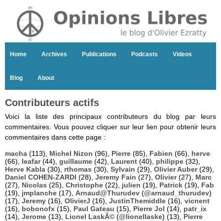
Home
Archives
Publications
Podcasts
Videos
Blog
About
Contributeurs actifs
Voici la liste des principaux contributeurs du blog par leurs
commentaires. Vous pouvez cliquer sur leur lien pour obtenir leurs
commentaires dans cette page :
macha
(113),
Michel Nizon
(96),
Pierre
(85),
Fabien
(66),
herve
(66),
leafar
(44),
guillaume
(42),
Laurent
(40),
philippe
(32),
Herve Kabla
(30),
rthomas
(30),
Sylvain
(29),
Olivier Auber
(29),
Daniel COHEN-ZARDI
(28),
Jeremy Fain
(27),
Olivier
(27),
Marc
(27),
Nicolas
(25),
Christophe
(22),
julien
(19),
Patrick
(19),
Fab
(19),
jmplanche
(17),
Arnaud@Thurudev (@arnaud_thurudev)
(17),
Jeremy
(16),
OlivierJ
(16),
JustinThemiddle
(16),
vicnent
(16),
bobonofx
(15),
Paul Gateau
(15),
Pierre Jol
(14),
patr_ix
(14),
Jerome
(13),
Lionel LaskÃ© (@lionellaske)
(13),
Pierre