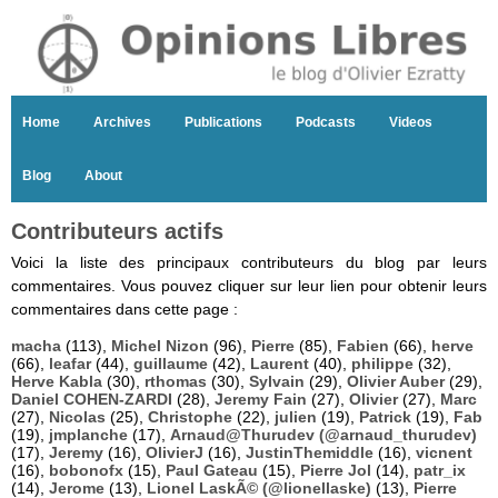
Home
Archives
Publications
Podcasts
Videos
Blog
About
Contributeurs actifs
Voici la liste des principaux contributeurs du blog par leurs
commentaires. Vous pouvez cliquer sur leur lien pour obtenir leurs
commentaires dans cette page :
macha
(113),
Michel Nizon
(96),
Pierre
(85),
Fabien
(66),
herve
(66),
leafar
(44),
guillaume
(42),
Laurent
(40),
philippe
(32),
Herve Kabla
(30),
rthomas
(30),
Sylvain
(29),
Olivier Auber
(29),
Daniel COHEN-ZARDI
(28),
Jeremy Fain
(27),
Olivier
(27),
Marc
(27),
Nicolas
(25),
Christophe
(22),
julien
(19),
Patrick
(19),
Fab
(19),
jmplanche
(17),
Arnaud@Thurudev (@arnaud_thurudev)
(17),
Jeremy
(16),
OlivierJ
(16),
JustinThemiddle
(16),
vicnent
(16),
bobonofx
(15),
Paul Gateau
(15),
Pierre Jol
(14),
patr_ix
(14),
Jerome
(13),
Lionel LaskÃ© (@lionellaske)
(13),
Pierre