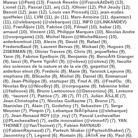
Mawas (@Pem)
(13),
Franck Revelin (@FranckAtDell)
(13),
Lionel
(12),
Pascal
(12),
anj
(12),
/Olivier
(12),
Phil Jeudy
(12),
Benoit
(12),
jean
(12),
Louis van Proosdij
(11),
jean-eudes
queffelec
(11),
LVM
(11),
jlc
(11),
Marc-Antoine
(11),
dparmen1
(11),
(@slebarque) (@slebarque)
(11),
INFO (@LINKANDEV)
(11),
FranÃ§ois
(10),
Fabrice
(10),
Filmail
(10),
babar
(10),
arnaud
(10),
Vincent
(10),
Philippe Marques
(10),
Nicolas Andre
(@corpogame)
(10),
Michel Nizon (@MichelNizon)
(10),
arderborelnot
(10),
Alexis
(9),
David
(9),
Rafael
(9),
FredericBaud
(9),
Laurent Bervas
(9),
Mickael
(9),
Hugues
(9),
ZISERMAN
(9),
Olivier Travers
(9),
Chris
(9),
jequeffelec
(9),
Yann
(9),
Fabrice Epelboin
(9),
Benjamin
(9),
BenoÃ®t Granger
(9),
laozi
(9),
Pierre YgriÃ©
(9),
(@olivez) (@olivez)
(9),
faculte
des sciences de la nature et de la vie
(9),
gepettot
(9),
arderbor elnot
(9),
Frederic
(8),
Marie
(8),
Yannick Lejeune
(8),
stephane
(8),
BScache
(8),
Michel
(8),
Daniel
(8),
Emmanuel
(8),
Jean-Philippe
(8),
startuper
(8),
Fred A.
(8),
@FredOu_
(8),
Nicolas Bry (@NicoBry)
(8),
@corpogame
(8),
fabienne billat
(@fadouce)
(8),
Bruno Lamouroux (@Dassoniou)
(8),
Lereune
(8),
~laurent
(7),
Patrice
(7),
JB
(7),
ITI
(7),
Julien Ã‰LIE
(7),
Jean-Christophe
(7),
Nicolas Guillaume
(7),
Bruno
(7),
Stanislas
(7),
Alain
(7),
Godefroy
(7),
Sebastien
(7),
Serge
Meunier
(7),
Pimpin
(7),
Lebarque StÃ©phane (@slebarque)
(7),
Jean-Renaud ROY (@jr_roy)
(7),
Pascal Lechevallier
(@PLechevallier)
(7),
veille innovation (@vinno47)
(7),
YAN
THOINET (@YanThoinet)
(7),
Fabien RAYNAUD
(@FabienRaynaud)
(7),
Partech Shaker (@PartechShaker)
(7),
Jasontrisy
(7),
Legend
(6),
Romain
(6),
JÃ©rÃ´me
(6),
Paul
(6),