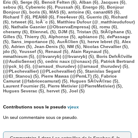
Eric
(6),
Serge
(6),
Benoit Felten
(6),
Alban
(6),
Jacques
(6),
sebou
(6),
Cybereric
(6),
Poussah
(6),
Energo
(6),
Bonjour
Bonjour
(6),
boris
(6),
MAS
(6),
antoine
(6),
canard65
(6),
Richard T
(6),
PEAI60
(6),
Free4ever
(6),
Guerric
(6),
Richard
(6),
tvtweet
(6),
loÃ¯c
(6),
Matthieu Dufour (@_matthieudufour)
(6),
Nathalie Gasnier (@ObservaEmpresa)
(6),
romu
(6),
cheramy
(6),
EtienneL
(5),
DJM
(5),
Tristan
(5),
StÃ©phane
(5),
Gilles
(5),
Thierry
(5),
Alphonse
(5),
apbianco
(5),
dePassage
(5),
Sans_importance
(5),
AurÃ©lien
(5),
herve lebret
(5),
Alex
(5),
Adrien
(5),
Jean-Denis
(5),
NM
(5),
Nicolas Chevallier
(5),
jdo
(5),
Youssef
(5),
Renaud
(5),
Alain Raynaud
(5),
mmathieum
(5),
(@bvanryb) (@bvanryb)
(5),
Boris DefrÃ©ville
(@AudioSense)
(5),
cedric naux (@cnaux)
(5),
Patrick Bertrand
(@pck_b)
(5),
(@arnaud_thurudev) (@arnaud_thurudev)
(5),
(@PLechevallier) (@PLechevallier)
(5),
Stanislas Segard
(@El_Stanou)
(5),
Pierre Mawas (@PemLT)
(5),
Fabrice
Camurat (@fabricecamurat)
(5),
Hugues SÃ©vÃ©rac
(5),
Laurent Fournier
(5),
Pierre Metivier (@PierreMetivier)
(5),
Hugues Severac
(5),
hervet
(5),
Joel
(5)
Contributions sous le pseudo
vjeux
Un seul commentaire sous ce pseudo.