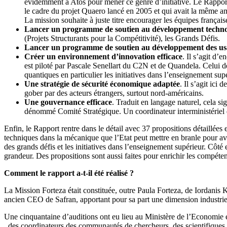
évidemment à Atos pour mener ce genre d’initiative. Le Rapport
le cadre du projet Quaero lancé en 2005 et qui avait la même ambi
La mission souhaite à juste titre encourager les équipes frança
Lancer un programme de soutien au développement techn
(Projets Structurants pour la Compétitivité), les Grands Défis.
Lancer un programme de soutien au développement des us
Créer un environnement d’innovation efficace
. Il s’agit d’
est piloté par Pascale Senellart du C2N et de Quandela. Celui de
quantiques en particulier les initiatives dans l’enseignement su
Une stratégie de sécurité économique adaptée
. Il s’agit ic
gober par des acteurs étrangers, surtout nord-américains.
Une gouvernance efficace
. Traduit en langage naturel, cela si
dénommé Comité Stratégique. Un coordinateur interministériel du
Enfin, le Rapport rentre dans le détail avec 37 propositions détaillées 
techniques dans la mécanique que l’Etat peut mettre en branle pour av
des grands défis et les initiatives dans l’enseignement supérieur. Côté
grandeur. Des propositions sont aussi faites pour enrichir les compét
Comment le rapport a-t-il été réalisé ?
La Mission Forteza était constituée, outre Paula Forteza, de Iordani
ancien CEO de Safran, apportant pour sa part une dimension industriel
Une cinquantaine d’auditions ont eu lieu au Ministère de l’Economie 
, des coordinateurs des communautés de chercheurs, des scientifiques