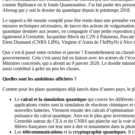
comme Bpifrance ou le fonds Quantonation. J’ai fait partie des personne
Abroug qui y suit le dossier du quantique depuis le printemps 2018.
Le rapport a été ensuite compilé pour être remis dans une première v
mesures techniques nécessaires, de lancer des actions de vulgarisatio
quantique destinée aux jeunes, en compagnie d’une petite exposition
également à Grenoble, Jacqueline Bloch du C2N à Palaiseau, Pascale 
Eleni Diamanti (CNRS LIP6), Virginie d’Auria de l’InPhyNi à Nice et
Que s’est-il passé entre octobre et janvier ? Essentiellement un chassé
gouvernement. Cela s’est aussi fait en liaison avec les acteurs de l’éc
Ministres concernés, qui a abouti au 9 janvier 2020. Le doodle ministéri
aussi contribué à geler un peu les choses.
Quelles sont les ambitions affichées ?
Comme pour les plans quantiques déjà lancés dans d’autres pays, le pla
Le
calcul et la simulation quantique
qui couvre les différents
applications visées sont la simulation de réactions chimiques et
nouvelles batteries. Viennent ensuite des calculs d’optimisation 
puissance du calcul quantique. Atos est le plus gros investisseur
Grenoble autour du CEA et du CNRS qui planche sur la voie des 
filières françaises ont leur mot à dire et notamment dans la phot
Les
télécommunications
et la
cryptographie quantiques
. Il 