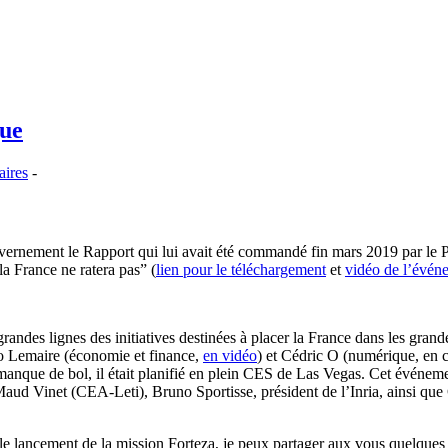
que
ires
-
vernement le Rapport qui lui avait été commandé fin mars 2019 par le P
la France ne ratera pas” (
lien pour le téléchargement
et
vidéo de l’évén
andes lignes des initiatives destinées à placer la France dans les gran
no Lemaire (économie et finance,
en vidéo
) et Cédric O (numérique, en 
 manque de bol, il était planifié en plein CES de Las Vegas. Cet événeme
d Vinet (CEA-Leti), Bruno Sportisse, président de l’Inria, ainsi que 
 le lancement de la mission Forteza, je peux partager aux vous quelques