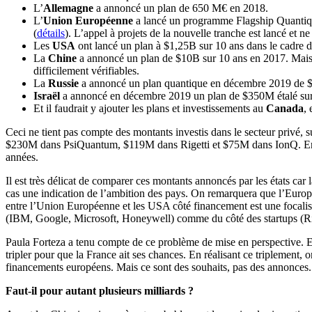
L’
Allemagne
a annoncé un plan de 650 M€ en 2018.
L’
Union Européenne
a lancé un programme Flagship Quantiqu
(
détails
). L’appel à projets de la nouvelle tranche est lancé et ne
Les
USA
ont lancé un plan à $1,25B sur 10 ans dans le cadre 
La
Chine
a annoncé un plan de $10B sur 10 ans en 2017. Mais il 
difficilement vérifiables.
La
Russie
a annoncé un plan quantique en décembre 2019 de 
Israël
a annoncé en décembre 2019 un plan de $350M étalé sur
Et il faudrait y ajouter les plans et investissements au
Canada
,
Ceci ne tient pas compte des montants investis dans le secteur privé,
$230M dans PsiQuantum, $119M dans Rigetti et $75M dans IonQ. Enfin
années.
Il est très délicat de comparer ces montants annoncés par les états c
cas une indication de l’ambition des pays. On remarquera que l’Europe
entre l’Union Européenne et les USA côté financement est une focalisa
(IBM, Google, Microsoft, Honeywell) comme du côté des startups (Rig
Paula Forteza a tenu compte de ce problème de mise en perspective. Ell
tripler pour que la France ait ses chances. En réalisant ce triplement
financements européens. Mais ce sont des souhaits, pas des annonces.
Faut-il pour autant plusieurs milliards ?