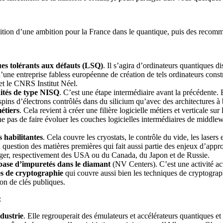
inition d’une ambition pour la France dans le quantique, puis des recom
es tolérants aux défauts (LSQ)
. Il s’agira d’ordinateurs quantiques di
’une entreprise fabless européenne de création de tels ordinateurs constru
et le CNRS Institut Néel.
uités de type NISQ
. C’est une étape intermédiaire avant la précédente. E
spins d’électrons contrôlés dans du silicium qu’avec des architectures à
étiers
. Cela revient à créer une filière logicielle métiers et verticale s
e pas de faire évoluer les couches logicielles intermédiaires de middlew
s habilitantes
. Cela couvre les cryostats, le contrôle du vide, les lasers
 question des matières premières qui fait aussi partie des enjeux d’appr
ranger, respectivement des USA ou du Canada, du Japon et de Russie.
à base d’impuretés dans le diamant
(NV Centers). C’est une activité a
es de cryptographie
qui couvre aussi bien les techniques de cryptograp
on de clés publiques.
:
ndustrie
. Elle regrouperait des émulateurs et accélérateurs quantiques et