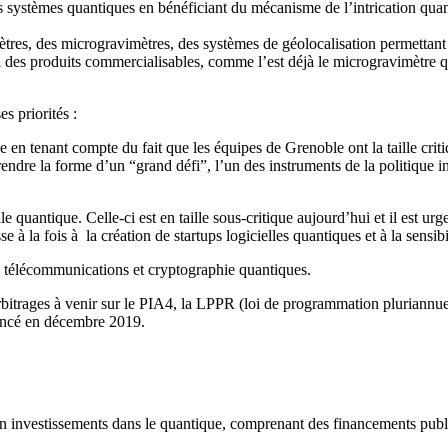
es systèmes quantiques en bénéficiant du mécanisme de l’intrication quan
res, des microgravimètres, des systèmes de géolocalisation permettant
à des produits commercialisables, comme l’est déjà le microgravimètre q
s priorités :
e en tenant compte du fait que les équipes de Grenoble ont la taille crit
endre la forme d’un “grand défi”, l’un des instruments de la politique in
e quantique. Celle-ci est en taille sous-critique aujourd’hui et il est u
se à la fois à la création de startups logicielles quantiques et à la sens
e télécommunications et cryptographie quantiques.
bitrages à venir sur le PIA4, la LPPR (loi de programmation pluriannuel
oncé en décembre 2019.
 investissements dans le quantique, comprenant des financements public