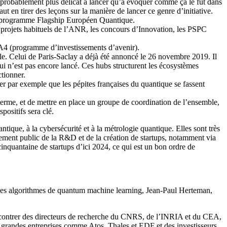
 probablement plus délicat à lancer qu’à évoquer comme ça le fut dans
ut en tirer des leçons sur la manière de lancer ce genre d’initiative.
s du programme Flagship Européen Quantique.
ls à projets habituels de l’ANR, les concours d’Innovation, les PSPC
PIA4 (programme d’investissements d’avenir).
ble. Celui de Paris-Saclay a déjà été annoncé le 26 novembre 2019. Il
qui n’est pas encore lancé. Ces hubs structurent les écosystèmes
ctionner.
er par exemple que les pépites françaises du quantique se fassent
ng terme, et de mettre en place un groupe de coordination de l’ensemble,
ositifs sera clé.
ntique, à la cybersécurité et à la métrologie quantique. Elles sont très
cement public de la R&D et de la création de startups, notamment via
cinquantaine de startups d’ici 2024, ce qui est un bon ordre de
 ses algorithmes de quantum machine learning, Jean-Paul Herteman,
rencontrer des directeurs de recherche du CNRS, de l’INRIA et du CEA,
 grandes entreprises comme Atos, Thales et EDF et des investisseurs