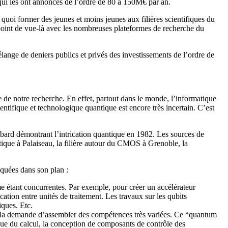
qui les ont annoncés de l’ordre de 80 à 150M€ par an.
quoi former des jeunes et moins jeunes aux filières scientifiques du
 point de vue-là avec les nombreuses plateformes de recherche du
lange de deniers publics et privés des investissements de l’ordre de
e de notre recherche. En effet, partout dans le monde, l’informatique
entifique et technologique quantique est encore très incertain. C’est
bard démontrant l’intrication quantique en 1982. Les sources de
ptique à Palaiseau, la filière autour du CMOS à Grenoble, la
oquées dans son plan :
me étant concurrentes. Par exemple, pour créer un accélérateur
tion entre unités de traitement. Les travaux sur les qubits
iques. Etc.
s. Cela demande d’assembler des compétences très variées. Ce “quantum
que du calcul, la conception de composants de contrôle des