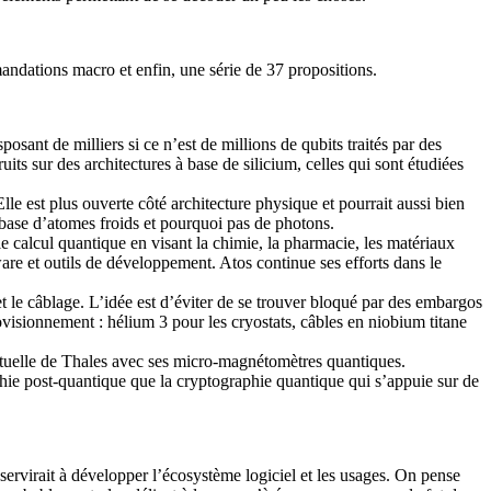
mandations macro et enfin, une série de 37 propositions.
sposant de milliers si ce n’est de millions de qubits traités par des
its sur des architectures à base de silicium, celles qui sont étudiées
lle est plus ouverte côté architecture physique et pourrait aussi bien
 base d’atomes froids et pourquoi pas de photons.
ur le calcul quantique en visant la chimie, la pharmacie, les matériaux
are et outils de développement. Atos continue ses efforts dans le
 et le câblage. L’idée est d’éviter de se trouver bloqué par des embargos
ovisionnement : hélium 3 pour les cryostats, câbles en niobium titane
ctuelle de Thales avec ses micro-magnétomètres quantiques.
hie post-quantique que la cryptographie quantique qui s’appuie sur de
 servirait à développer l’écosystème logiciel et les usages. On pense