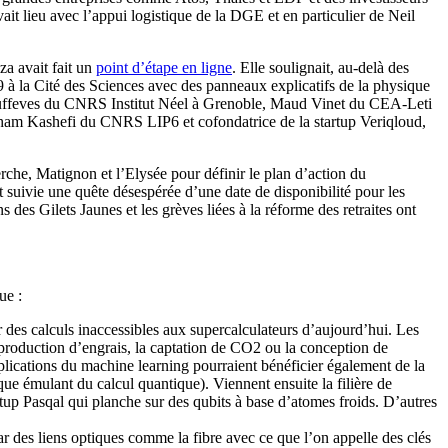
ait lieu avec l’appui logistique de la DGE et en particulier de Neil
za avait fait un
point d’étape en ligne
. Elle soulignait, au-delà des
9 à la Cité des Sciences avec des panneaux explicatifs de la physique
 Auffeves du CNRS Institut Néel à Grenoble, Maud Vinet du CEA-Leti
lham Kashefi du CNRS LIP6 et cofondatrice de la startup Veriqloud,
erche, Matignon et l’Elysée pour définir le plan d’action du
t suivie une quête désespérée d’une date de disponibilité pour les
 des Gilets Jaunes et les grèves liées à la réforme des retraites ont
ue :
er des calculs inaccessibles aux supercalculateurs d’aujourd’hui. Les
a production d’engrais, la captation de CO2 ou la conception de
applications du machine learning pourraient bénéficier également de la
ique émulant du calcul quantique). Viennent ensuite la filière de
up Pasqal qui planche sur des qubits à base d’atomes froids. D’autres
ar des liens optiques comme la fibre avec ce que l’on appelle des clés