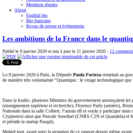
Mentions légales
About
English bio
Bio française
Revue de presse et événements
Les ambitions de la France dans le quanti
Publié le 9 janvier 2020 et mis à jour le 11 janvier 2020 -
12 commenta
Le 9 janvier 2020 à Paris, la Députée
Paula Forteza
remettait au gou
de manière très volontariste “Quantique : le virage technologique que 
Dans la foulée, plusieurs Ministres du gouvernement annonçaient les gr
(enseignement supérieur et recherche), Florence Parly (armées), Bru
Nationale dans la salle Colbert. J‘aurais dû et voulu y participer mais
Cryptonext ainsi que Pascale Senellart (CNRS C2N et Quandela) et Mau
et préside la startup Pasqal).
Malgré tout, ayant suivi la gestation de ce rapport depuis même avant