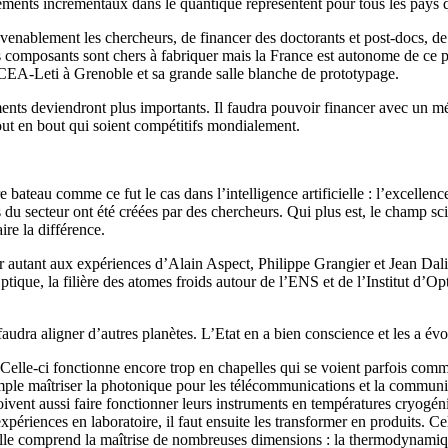
sements incrémentaux dans le quantique représentent pour tous les pays 
enablement les chercheurs, de financer des doctorants et post-docs, de 
ains composants sont chers à fabriquer mais la France est autonome de ce
 CEA-Leti à Grenoble et sa grande salle blanche de prototypage.
ents deviendront plus importants. Il faudra pouvoir financer avec un mé
t en bout qui soient compétitifs mondialement.
bateau comme ce fut le cas dans l’intelligence artificielle : l’excellenc
 du secteur ont été créées par des chercheurs. Qui plus est, le champ sci
re la différence.
autant aux expériences d’Alain Aspect, Philippe Grangier et Jean Dali
tique, la filière des atomes froids autour de l’ENS et de l’Institut d’O
faudra aligner d’autres planètes. L’Etat en a bien conscience et les a év
 Celle-ci fonctionne encore trop en chapelles qui se voient parfois com
mple maîtriser la photonique pour les télécommunications et la communica
oivent aussi faire fonctionner leurs instruments en températures cryogén
s expériences en laboratoire, il faut ensuite les transformer en produit
. Elle comprend la maîtrise de nombreuses dimensions : la thermodynami