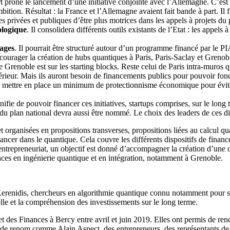
 prône le lancement d’une initiative conjointe avec l’Allemagne. C’est
tion. Résultat : la France et l’Allemagne avaient fait bande à part. Il fa
ises privées et publiques d’être plus motrices dans les appels à projet
ologique
. Il consolidera différents outils existants de l’Etat : les appe
ages
. Il pourrait être structuré autour d’un programme financé par le 
encourager la création de hubs quantiques à Paris, Paris-Saclay et Greno
 Grenoble est sur les starting blocks. Reste celui de Paris intra-muros 
périeur. Mais ils auront besoin de financements publics pour pouvoir fon
i de mettre en place un minimum de protectionnisme économique pour évit
gnifie de pouvoir financer ces initiatives, startups comprises, sur le lo
 plan national devra aussi être nommé. Le choix des leaders de ces disp
et organisées en propositions transverses, propositions liées au calcul qua
ancer dans le quantique. Cela couvre les différents dispositifs de finan
 entrepreneuriat, un objectif est donné d’accompagner la création d’une 
ences en ingénierie quantique et en intégration, notamment à Grenoble.
s Kerenidis, chercheurs en algorithmie quantique connu notamment pour
le et la compréhension des investissements sur le long terme.
et des Finances à Bercy entre avril et juin 2019. Elles ont permis de 
 de renom comme Alain Aspect, des entrepreneurs, des représentants de