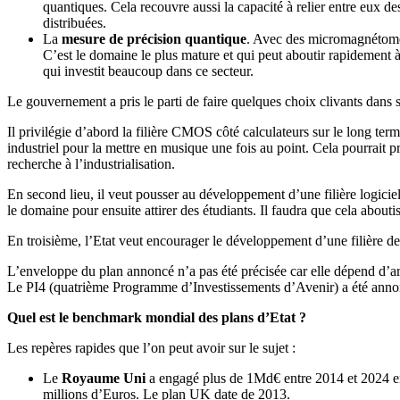
quantiques. Cela recouvre aussi la capacité à relier entre eux d
distribuées.
La
mesure de précision quantique
. Avec des micromagnétomèt
C’est le domaine le plus mature et qui peut aboutir rapidement 
qui investit beaucoup dans ce secteur.
Le gouvernement a pris le parti de faire quelques choix clivants dans se
Il privilégie d’abord la filière CMOS côté calculateurs sur le long term
industriel pour la mettre en musique une fois au point. Cela pourrait pr
recherche à l’industrialisation.
En second lieu, il veut pousser au développement d’une filière logiciell
le domaine pour ensuite attirer des étudiants. Il faudra que cela aboutis
En troisième, l’Etat veut encourager le développement d’une filière d
L’enveloppe du plan annoncé n’a pas été précisée car elle dépend d’ar
Le PI4 (quatrième Programme d’Investissements d’Avenir) a été ann
Quel est le benchmark mondial des plans d’Etat ?
Les repères rapides que l’on peut avoir sur le sujet :
Le
Royaume Uni
a engagé plus de 1Md€ entre 2014 et 2024 en
millions d’Euros. Le plan UK date de 2013.