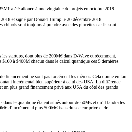
M€ a été allouée à une vingtaine de projets en octobre 2018
re 2018 et signé par Donald Trump le 20 décembre 2018.
 chinois sont toujours à prendre avec des pincettes car ils sont
dans les startups, dont plus de 200M€ dans D-Wave et récemment,
 $100 à $400M chacun dans le calcul quantique ces 5 dernières
es de financement ne sont pas forcément les mêmes. Cela donne en tout
montant incrémental bien supérieur à celui des USA. La différence
pe et un plus grand financement privé aux USA du côté des grands
 dans le quantique étaient situés autour de 60M€ et qu’il faudra les
600M€ d’incrémental plus 500M€ issus du secteur privé et de