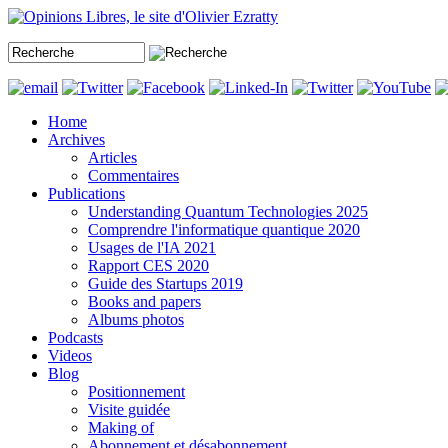
Home
Archives
Articles
Commentaires
Publications
Understanding Quantum Technologies 2025
Comprendre l'informatique quantique 2020
Usages de l'IA 2021
Rapport CES 2020
Guide des Startups 2019
Books and papers
Albums photos
Podcasts
Videos
Blog
Positionnement
Visite guidée
Making of
Abonnement et désabonnement