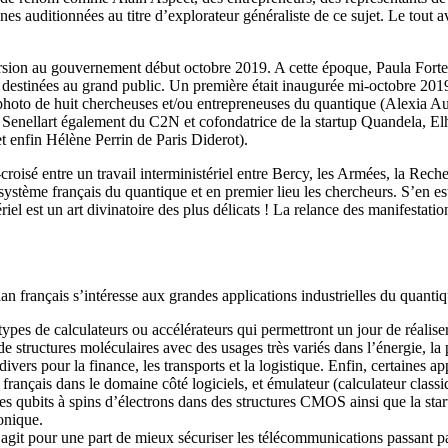
s auditionnées au titre d’explorateur généraliste de ce sujet. Le tout av
ersion au gouvernement début octobre 2019. A cette époque, Paula Forte
n destinées au grand public. Un première était inaugurée mi-octobre 201
 photo de huit chercheuses et/ou entrepreneuses du quantique (Alexia
Senellart également du C2N et cofondatrice de la startup Quandela, E
 enfin Hélène Perrin de Paris Diderot).
-croisé entre un travail interministériel entre Bercy, les Armées, la Rech
osystème français du quantique et en premier lieu les chercheurs. S’en es
el est un art divinatoire des plus délicats ! La relance des manifestations
n français s’intéresse aux grandes applications industrielles du quantiq
 types de calculateurs ou accélérateurs qui permettront un jour de réalis
 de structures moléculaires avec des usages très variés dans l’énergie, l
divers pour la finance, les transports et la logistique. Enfin, certaines 
 français dans le domaine côté logiciels, et émulateur (calculateur class
qubits à spins d’électrons dans des structures CMOS ainsi que la start
onique.
s’agit pour une part de mieux sécuriser les télécommunications passant p