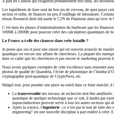
A part les Chinois qui exagèrent probablement leur mise, les investis
Les ingrédients de base sont du bon jus de cerveau, de quoi payer conv
secteur et enfin, de financer un peu d’outillage de laboratoire. Cert
réseau Renatech dont fait partie le C2N de Palaiseau ainsi qu’avec le
C’est dans les phases d’industrialisation du hardware que les financem
100M€ à 200M€ pour pouvoir créer des calculateurs quantiques de bou
La France a-t-elle des chances dans cette bataille ?
Je pense que oui et pour une raison qui est souvent avancée de manière 
quantique est encore une affaire de chercheurs. La plupart des startups
dans ce cadre que les chercheurs et pas encore le marketing peuvent fai
Nous avons quelques exemples de cette excellence sans remonter pour 
photon de qualité de Quandela, l’école de photonique de l’Institut d’Op
cryptographie post-quantique de CryptoNext, etc.
Malgré tout, pour prendre une place au soleil dans ce futur marché, il 
La
transversalité
des travaux de recherche doit être améliorée.
quantique de quelque technologie que ce soit, il faudra par exe
supraconducteurs peuvent servir à tous les autres secteurs qui d
Après la science, l’
ingénierie
: ce n’est pas le tout de faire de
engineering” est une nouvelle discipline à part entière à créer