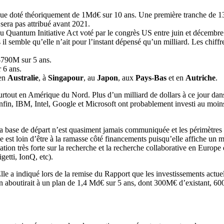
e doté théoriquement de 1Md€ sur 10 ans. Une première tranche de 135
 sera pas attribué avant 2021.
du Quantum Initiative Act voté par le congrès US entre juin et décemb
semble qu’elle n’ait pour l’instant dépensé qu’un milliard. Les chiffres
$790M sur 5 ans.
 6 ans.
 en
Australie
, à
Singapour
, au
Japon
, aux
Pays-Bas
et en
Autriche
.
 surtout en Amérique du Nord. Plus d’un milliard de dollars à ce jour 
, IBM, Intel, Google et Microsoft ont probablement investi au moins
ar la base de départ n’est quasiment jamais communiquée et les périmètr
 est loin d’être à la ramasse côté financements puisqu’elle affiche un 
tion très forte sur la recherche et la recherche collaborative en Euro
etti, IonQ, etc).
e a indiqué lors de la remise du Rapport que les investissements actuels
, on aboutirait à un plan de 1,4 Md€ sur 5 ans, dont 300M€ d’existant, 