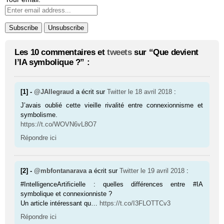
Les 10 commentaires et
tweets
sur “Que devient
l’IA symbolique ?” :
[1] -
@JAllegraud
a écrit sur
Twitter
le 18 avril 2018
:
J’avais oublié cette vieille rivalité entre connexionnisme et
symbolisme.
https://t.co/WOVN6vL8O7
Répondre ici
[2] -
@mbfontanarava
a écrit sur
Twitter
le 19 avril 2018
:
#IntelligenceArtificielle : quelles différences entre #IA
symbolique et connexionniste ?
Un article intéressant qu…
https://t.co/I3FLOTTCv3
Répondre ici