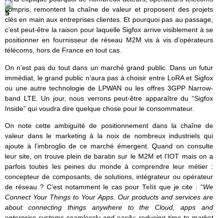
compris, remontent la chaîne de valeur et proposent des projets
clés en main aux entreprises clientes. Et pourquoi pas au passage,
c’est peut-être la raison pour laquelle Sigfox arrive visiblement à se
positionner en fournisseur de réseau M2M vis à vis d’opérateurs
télécoms, hors de France en tout cas.
On n’est pas du tout dans un marché grand public. Dans un futur
immédiat, le grand public n’aura pas à choisir entre LoRA et Sigfox
ou une autre technologie de LPWAN ou les offres 3GPP Narrow-
band LTE. Un jour, nous verrons peut-être apparaître du “Sigfox
Inside” qui voudra dire quelque chose pour le consommateur.
On note cette ambiguïté de positionnement dans la chaîne de
valeur dans le marketing à la noix de nombreux industriels qui
ajoute à l’imbroglio de ce marché émergent. Quand on consulte
leur site, on trouve plein de baratin sur le M2M et l’IOT mais on a
parfois toutes les peines du monde à comprendre leur métier :
concepteur de composants, de solutions, intégrateur ou opérateur
de réseau ? C’est notamment le cas pour
Telit
que je cite : “
We
Connect Your Things to Your Apps. Our products and services are
about connecting things anywhere to the Cloud, apps and
enterprise systems seamlessly and easily; reducing time-to-market