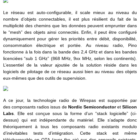
Le réseau est auto-configurable, il scale mieux au niveau du
nombre d’objets connectables, il est plus résilient du fait de la
multiplicité des chemins que les données peuvent emprunter dans
le “mesh” des objets ainsi connectés. Enfin, il peut être configuré
dynamiquement pour gérer les priorités entre débit, disponibilité,
consommation électrique et portée. Au niveau radio, Pino
fonctionne à la fois dans la bande des 2,4 GHz et dans les bandes
licenciées “sub 1 GHz” (868 MHz, 9xx MHz, selon les continents).
L’essentiel de la valeur ajoutée de la solution réside dans les
logiciels de pilotage de ce réseau aussi bien au niveau des objets
eux-mêmes que des outils de supervision.
A ce jour, la technologie radio de Wirepas est supportée par
des composants radios issus de
Nordic Semiconductor
et
Silicon
Labs
. Elle est conçue sous la forme d’un “stack logicielle” (ci-
dessus) qui est indépendante du matériel. Elle s’adapte donc
théoriquement à tous les composants radio existants modulo
d’inévitables tests d’intégration. Cette stack est même
téléchargeable en OTA (over the air) sur des appareils existants,