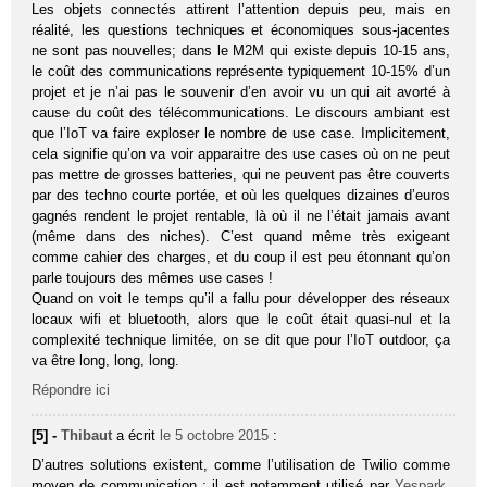
Les objets connectés attirent l’attention depuis peu, mais en
réalité, les questions techniques et économiques sous-jacentes
ne sont pas nouvelles; dans le M2M qui existe depuis 10-15 ans,
le coût des communications représente typiquement 10-15% d’un
projet et je n’ai pas le souvenir d’en avoir vu un qui ait avorté à
cause du coût des télécommunications. Le discours ambiant est
que l’IoT va faire exploser le nombre de use case. Implicitement,
cela signifie qu’on va voir apparaitre des use cases où on ne peut
pas mettre de grosses batteries, qui ne peuvent pas être couverts
par des techno courte portée, et où les quelques dizaines d’euros
gagnés rendent le projet rentable, là où il ne l’était jamais avant
(même dans des niches). C’est quand même très exigeant
comme cahier des charges, et du coup il est peu étonnant qu’on
parle toujours des mêmes use cases !
Quand on voit le temps qu’il a fallu pour développer des réseaux
locaux wifi et bluetooth, alors que le coût était quasi-nul et la
complexité technique limitée, on se dit que pour l’IoT outdoor, ça
va être long, long, long.
Répondre ici
[5] -
Thibaut
a écrit
le 5 octobre 2015
:
D’autres solutions existent, comme l’utilisation de Twilio comme
moyen de communication ; il est notamment utilisé par
Yespark,