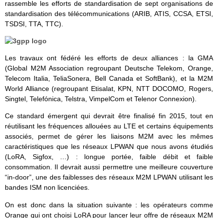
rassemble les efforts de standardisation de sept organisations de
standardisation des télécommunications (ARIB, ATIS, CCSA, ETSI,
TSDSI, TTA, TTC).
Les travaux ont fédéré les efforts de deux alliances : la GMA
(Global M2M Association regroupant Deutsche Telekom, Orange,
Telecom Italia, TeliaSonera, Bell Canada et SoftBank), et la M2M
World Alliance (regroupant Etisalat, KPN, NTT DOCOMO, Rogers,
Singtel, Telefónica, Telstra, VimpelCom et Telenor Connexion).
Ce standard émergent qui devrait être finalisé fin 2015, tout en
réutilisant les fréquences allouées au LTE et certains équipements
associés, permet de gérer les liaisons M2M avec les mêmes
caractéristiques que les réseaux LPWAN que nous avons étudiés
(LoRA, Sigfox, …) : longue portée, faible débit et faible
consommation. Il devrait aussi permettre une meilleure couverture
“in-door”, une des faiblesses des réseaux M2M LPWAN utilisant les
bandes ISM non licenciées.
On est donc dans la situation suivante : les opérateurs comme
Orange qui ont choisi LoRA pour lancer leur offre de réseaux M2M