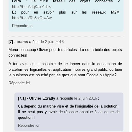
LoRa : Le futur réseau des objets connectés ?
http://t.co/zlqKa7ZThK
Et pour en savoir plus sur les réseaux M2M
http://t.co/Rb3biOIwAw
Répondre ici
[7] -
brams
a écrit
le 2 juin 2016
:
Merci beaucoup Olivier pour tes articles. Tu es la bible des objets
connectés!
A ton avis, est il possible de se lancer dans la conception de
plateformes logicielles et application mobiles grand public ou bien
le business est bouché par les gros que sont Google ou Apple?
Répondre ici
[7.1] - Olivier Ezratty
a répondu
le 2 juin 2016
:
Ca dépend du marché visé et de l’originalité de la solution !
Il ne peut pas y avoir de réponse absolue à ce genre de
question !
Répondre ici