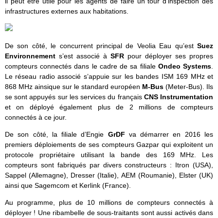
il peut être utile pour les agents de faire un tour d’inspection des
infrastructures externes aux habitations.
De son côté, le concurrent principal de Veolia Eau qu’est
Suez
Environnement
s’est associé à
SFR
pour déployer ses propres
compteurs connectés dans le cadre de sa filiale
Ondeo Systems
.
Le réseau radio associé s’appuie sur les bandes ISM 169 MHz et
868 MHz ainsique sur le standard européen
M-Bus
(Meter-Bus). Ils
se sont appuyés sur les services du français
CNS Instrumentation
et on déployé également plus de 2 millions de compteurs
connectés à ce jour.
De son côté, la filiale d’Engie
GrDF
va démarrer en 2016 les
premiers déploiements de ses compteurs Gazpar qui exploitent un
protocole propriétaire utilisant la bande des 169 MHz. Les
compteurs sont fabriqués par divers constructeurs : Itron (USA),
Sappel (Allemagne), Dresser (Italie), AEM (Roumanie), Elster (UK)
ainsi que Sagemcom et ­Kerlink (France).
Au programme, plus de 10 millions de compteurs connectés à
déployer ! Une ribambelle de sous-traitants sont aussi activés dans