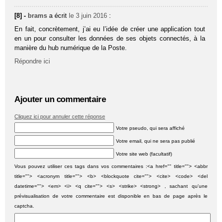
[8] -
brams
a écrit
le 3 juin 2016
:
En fait, concrètement, j’ai eu l’idée de créer une application tout
en un pour consulter les données de ses objets connectés, à la
manière du hub numérique de la Poste.
Répondre ici
Ajouter un commentaire
Cliquez ici pour annuler cette réponse
Votre pseudo, qui sera affiché
Votre email, qui ne sera pas publié
Votre site web (facultatif)
Vous pouvez utiliser ces tags dans vos commentaires :<a href="" title=""> <abbr
title=""> <acronym title=""> <b> <blockquote cite=""> <cite> <code> <del
datetime=""> <em> <i> <q cite=""> <s> <strike> <strong> , sachant qu'une
prévisualisation de votre commentaire est disponible en bas de page après le
captcha.