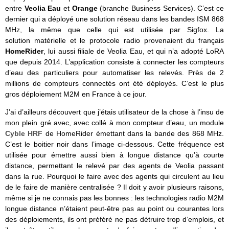
entre
Veolia Eau
et
Orange
(branche Business Services). C’est ce
dernier qui a déployé une solution réseau dans les bandes ISM 868
MHz, la même que celle qui est utilisée par Sigfox. La
solution matérielle et le protocole radio provenaient du français
HomeRider
, lui aussi filiale de Veolia Eau, et qui n’a adopté LoRA
que depuis 2014. L’application consiste à connecter les compteurs
d’eau des particuliers pour automatiser les relevés. Près de 2
millions de compteurs connectés ont été déployés. C’est le plus
gros déploiement M2M en France à ce jour.
J’ai d’ailleurs découvert que j’étais utilisateur de la chose à l’insu de
mon plein gré avec, avec collé à mon compteur d’eau, un module
Cyble HRF
de HomeRider émettant dans la bande des 868 MHz.
C’est le boitier noir dans l’image ci-dessous. Cette fréquence est
utilisée pour émettre aussi bien à longue distance qu’à courte
distance, permettant le relevé par des agents de Veolia passant
dans la rue. Pourquoi le faire avec des agents qui circulent au lieu
de le faire de manière centralisée ? Il doit y avoir plusieurs raisons,
même si je ne connais pas les bonnes : les technologies radio M2M
longue distance n’étaient peut-être pas au point ou courantes lors
des déploiements, ils ont préféré ne pas détruire trop d’emplois, et