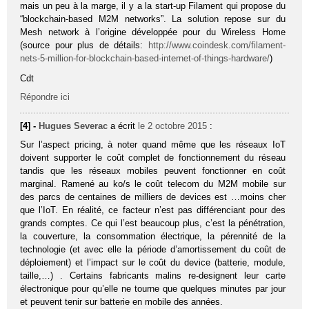
mais un peu à la marge, il y a la start-up Filament qui propose du
“blockchain-based M2M networks”. La solution repose sur du
Mesh network à l’origine développée pour du Wireless Home
(source pour plus de détails:
http://www.coindesk.com/filament-
nets-5-million-for-blockchain-based-internet-of-things-hardware/
)
Cdt
Répondre ici
[4] -
Hugues Severac
a écrit
le 2 octobre 2015
:
Sur l’aspect pricing, à noter quand même que les réseaux IoT
doivent supporter le coût complet de fonctionnement du réseau
tandis que les réseaux mobiles peuvent fonctionner en coût
marginal. Ramené au ko/s le coût telecom du M2M mobile sur
des parcs de centaines de milliers de devices est …moins cher
que l’IoT. En réalité, ce facteur n’est pas différenciant pour des
grands comptes. Ce qui l’est beaucoup plus, c’est la pénétration,
la couverture, la consommation électrique, la pérennité de la
technologie (et avec elle la période d’amortissement du coût de
déploiement) et l’impact sur le coût du device (batterie, module,
taille,…) . Certains fabricants malins re-designent leur carte
électronique pour qu’elle ne tourne que quelques minutes par jour
et peuvent tenir sur batterie en mobile des années.