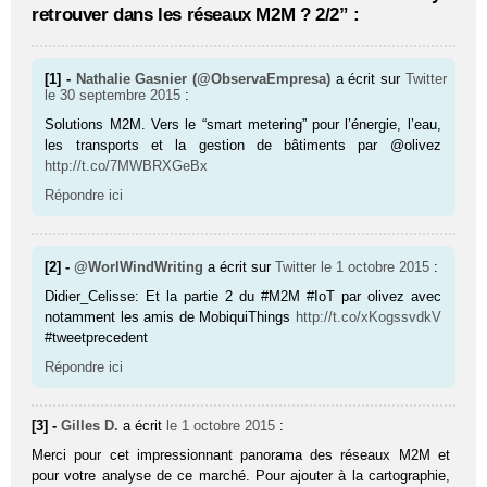
retrouver dans les réseaux M2M ? 2/2” :
[1] -
Nathalie Gasnier (@ObservaEmpresa)
a écrit sur
Twitter
le 30 septembre 2015
:
Solutions M2M. Vers le “smart metering” pour l’énergie, l’eau,
les transports et la gestion de bâtiments par @olivez
http://t.co/7MWBRXGeBx
Répondre ici
[2] -
@WorlWindWriting
a écrit sur
Twitter
le 1 octobre 2015
:
Didier_Celisse: Et la partie 2 du #M2M #IoT par olivez avec
notamment les amis de MobiquiThings
http://t.co/xKogssvdkV
#tweetprecedent
Répondre ici
[3] -
Gilles D.
a écrit
le 1 octobre 2015
:
Merci pour cet impressionnant panorama des réseaux M2M et
pour votre analyse de ce marché. Pour ajouter à la cartographie,