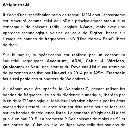
Weightless-N
Il s’agit d’une spécification radio de réseau M2M dont l’écosystème
est structuré comme celui de LoRA : principalement autour d’un
concepteur de chipsets radio, l’anglais
NWave
, mais avec une
approche technologique voisine de celle de
Sigfox
, basée sur
l’usage de bandes de fréquences UNB (Ultra Narrow Band) libres
de droit.
Sur le papier, la spécification est réalisée par un consortium
industriel regroupant
Accenture
,
ARM
,
Cable & Wireless
,
Qualcomm
et
Neul
, une startup du Royaume-Uni d’une trentaine
de personnes acquise par
Huawei
en 2014 pour $25m.
Freescale
fait aussi partie des supporters de Weightless-N.
Au départ avait été spécifié le Weightless-P, devant utiliser les
bandes de fréquence issues du dividende numérique, libérées par
la fin de la TV analogique. Mais leur libération effective par les états
ayant pris du retard, l’alliance s‘en est détournée pour se focaliser
sur les bandes de fréquence libres. Le standard Weightless-N a été
publié en mai 2015. La promesse ? Des chipsets de moins de $2 et
une portée de 10 km en ville, en ligne avec celle des stations de