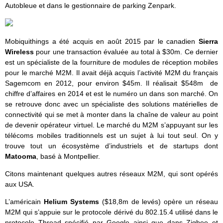
Autobleue et dans le gestionnaire de parking Zenpark.
Mobiquithings a été acquis en août 2015 par le canadien
Sierra
Wireless
pour une transaction évaluée au total à $30m. Ce dernier
est un spécialiste de la fourniture de modules de réception mobiles
pour le marché M2M. Il avait déjà acquis l’activité M2M du français
Sagemcom en 2012, pour environ $45m. Il réalisait $548m de
chiffre d’affaires en 2014 et est le numéro un dans son marché. On
se retrouve donc avec un spécialiste des solutions matérielles de
connectivité qui se met à monter dans la chaîne de valeur au point
de devenir opérateur virtuel. Le marché du M2M s’appuyant sur les
télécoms mobiles traditionnels est un sujet à lui tout seul. On y
trouve tout un écosystème d’industriels et de startups dont
Matooma
, basé à Montpellier.
Citons maintenant quelques autres réseaux M2M, qui sont opérés
aux USA.
L’américain
Helium Systems
($18,8m de levés) opère un réseau
M2M qui s’appuie sur le protocole dérivé du 802.15.4 utilisé dans le
protocole Thread spécifié par Google ainsi que dans Zigbee et