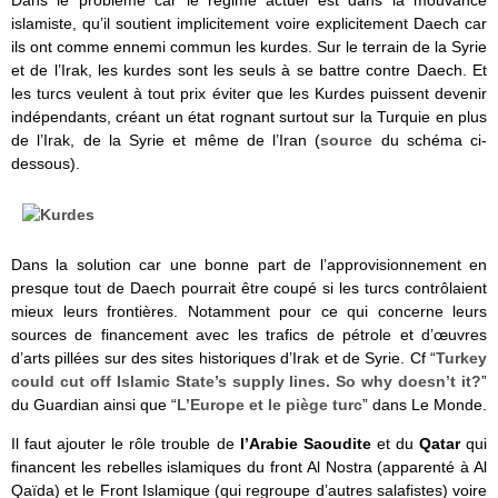
Dans le problème car le régime actuel est dans la mouvance
islamiste, qu’il soutient implicitement voire explicitement Daech car
ils ont comme ennemi commun les kurdes. Sur le terrain de la Syrie
et de l’Irak, les kurdes sont les seuls à se battre contre Daech. Et
les turcs veulent à tout prix éviter que les Kurdes puissent devenir
indépendants, créant un état rognant surtout sur la Turquie en plus
de l’Irak, de la Syrie et même de l’Iran (
source
du schéma ci-
dessous).
Dans la solution car une bonne part de l’approvisionnement en
presque tout de Daech pourrait être coupé si les turcs contrôlaient
mieux leurs frontières. Notamment pour ce qui concerne leurs
sources de financement avec les trafics de pétrole et d’œuvres
d’arts pillées sur des sites historiques d’Irak et de Syrie. Cf “
Turkey
could cut off Islamic State’s supply lines. So why doesn’t it?
”
du Guardian ainsi que “
L’Europe et le piège turc
” dans Le Monde.
Il faut ajouter le rôle trouble de
l’Arabie Saoudite
et du
Qatar
qui
financent les rebelles islamiques du front Al Nostra (apparenté à Al
Qaïda) et le Front Islamique (qui regroupe d’autres salafistes) voire