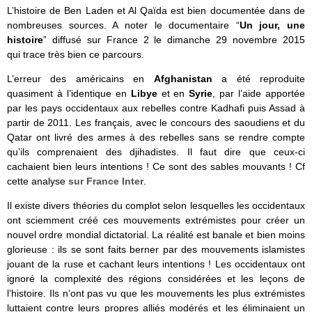
L’histoire de Ben Laden et Al Qaïda est bien documentée dans de
nombreuses sources. A noter le documentaire “
Un jour, une
histoire
” diffusé sur France 2 le dimanche 29 novembre 2015
qui trace très bien ce parcours.
L’erreur des américains en
Afghanistan
a été reproduite
quasiment à l’identique en
Libye
et en
Syrie
, par l’aide apportée
par les pays occidentaux aux rebelles contre Kadhafi puis Assad à
partir de 2011. Les français, avec le concours des saoudiens et du
Qatar ont livré des armes à des rebelles sans se rendre compte
qu’ils comprenaient des djihadistes. Il faut dire que ceux-ci
cachaient bien leurs intentions ! Ce sont des sables mouvants ! Cf
cette analyse
sur France Inter
.
Il existe divers théories du complot selon lesquelles les occidentaux
ont sciemment créé ces mouvements extrémistes pour créer un
nouvel ordre mondial dictatorial. La réalité est banale et bien moins
glorieuse : ils se sont faits berner par des mouvements islamistes
jouant de la ruse et cachant leurs intentions ! Les occidentaux ont
ignoré la complexité des régions considérées et les leçons de
l’histoire. Ils n’ont pas vu que les mouvements les plus extrémistes
luttaient contre leurs propres alliés modérés et les éliminaient un