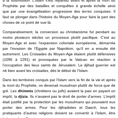
à la soumission. L’Islam s’est répandu avant et après la mort du
Prophète par des batailles et conquêtes à grande échelle ainsi
que par une évangélisation progressive des terres conquises. Il
faut se plonger dans l’histoire du Moyen-Age pour faire la part des
choses de ce point de vue-là.
Comparativement, la conversion au christianisme fut pendant au
moins plusieurs siècles un processus plutôt pacifique. C’est au
Moyen-Age et avec l’expansion coloniale européenne, démarrée
par l’invasion de l’Egypte par Napoléon, qu’il en a ensuite été
autrement. Les Croisades du Moyen-Age étaient plutôt défensives
(1095 à 1291) et provoquées par le Vatican en réaction à
l’occupation des lieux saints de Jérusalem. Le djihad guerrier est
né bien avant les croisades, dès le début de l’Islam.
Dans les territoires conquis par l’Islam vers la fin de la vie et après
la mort du Prophète, on devenait musulman plutôt de force que de
gré. Les
dhimmis
(chrétiens ou juifs) avaient la paix en payant un
impôt, la
djizia
. Ils n’avaient pas le droit de porter d’armes. L’impôt
était justifié par la protection par les musulmans qui pouvaient eux
porter des armes. Pour les djihadistes et Daech, tous les
pratiquants d’autres religions doivent se convertir à l’Islam, être