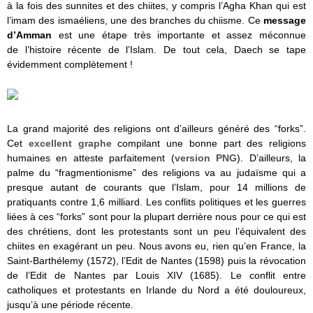
à la fois des sunnites et des chiites, y compris l’Agha Khan qui est
l’imam des ismaéliens, une des branches du chiisme. Ce
message
d’Amman
est une étape très importante et assez méconnue
de l’histoire récente de l’Islam. De tout cela, Daech se tape
évidemment complètement !
La grand majorité des religions ont d’ailleurs généré des “forks”.
Cet
excellent graphe
compilant une bonne part des religions
humaines en atteste parfaitement (
version PNG
). D’ailleurs, la
palme du “fragmentionisme” des religions va au judaïsme qui a
presque autant de courants que l’Islam, pour 14 millions de
pratiquants contre 1,6 milliard. Les conflits politiques et les guerres
liées à ces “forks” sont pour la plupart derrière nous pour ce qui est
des chrétiens, dont les protestants sont un peu l’équivalent des
chiites en exagérant un peu. Nous avons eu, rien qu’en France, la
Saint-Barthélemy (1572), l’Edit de Nantes (1598) puis la révocation
de l’Edit de Nantes par Louis XIV (1685). Le conflit entre
catholiques et protestants en Irlande du Nord a été douloureux,
jusqu’à une période récente.