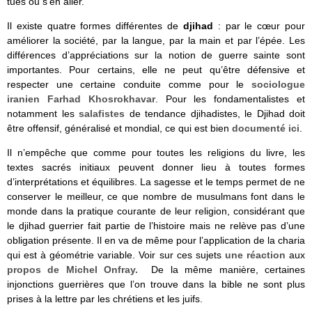
tués ou s’en aller.
Il existe quatre formes différentes de
djihad
: par le cœur pour
améliorer la société, par la langue, par la main et par l’épée. Les
différences d’appréciations sur la notion de guerre sainte sont
importantes. Pour certains, elle ne peut qu’être défensive et
respecter une certaine conduite comme
pour le
sociologue
iranien Farhad Khosrokhavar
. P
our les fondamentalistes et
notamment les
salafistes
de tendance djihadistes, le Djihad doit
être offensif, généralisé et mondial, ce qui est bien
documenté ici
.
Il n’empêche que comme pour toutes les religions du livre, les
textes sacrés initiaux peuvent donner lieu à toutes formes
d’interprétations et équilibres. La sagesse et le temps permet de ne
conserver le meilleur, ce que nombre de musulmans font dans le
monde dans la pratique courante de leur religion, considérant que
le djihad guerrier fait partie de l’histoire mais ne relève pas d’une
obligation présente. Il en va de même pour l’application de la charia
qui est à géométrie variable. Voir sur ces sujets
une réaction
aux
propos de Michel Onfray.
De la même manière, certaines
injonctions guerrières que l’on trouve dans la bible ne sont plus
prises à la lettre par les chrétiens et les juifs.