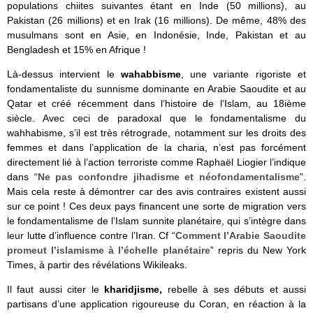
populations chiites suivantes étant en Inde (50 millions), au
Pakistan (26 millions) et en Irak (16 millions). De même, 48% des
musulmans sont en Asie, en Indonésie, Inde, Pakistan et au
Bengladesh et 15% en Afrique !
Là-dessus intervient le
wahabbisme
, une variante rigoriste et
fondamentaliste du sunnisme dominante en Arabie Saoudite et au
Qatar et créé récemment dans l’histoire de l’Islam, au 18ième
siècle. Avec ceci de paradoxal que le fondamentalisme du
wahhabisme, s’il est très rétrograde, notamment sur les droits des
femmes et dans l’application de la charia, n’est pas forcément
directement lié à l’action terroriste comme Raphaël Liogier l’indique
dans “
Ne pas confondre jihadisme et néofondamentalisme
”.
Mais cela reste à démontrer car des avis contraires existent aussi
sur ce point ! Ces deux pays financent une sorte de migration vers
le fondamentalisme de l’Islam sunnite planétaire, qui s’intègre dans
leur lutte d’influence contre l’Iran. Cf “
Comment l’Arabie Saoudite
promeut l’islamisme à l’échelle planétaire
” repris du New York
Times, à partir des révélations Wikileaks.
Il faut aussi citer le
kharidjisme,
rebelle à ses débuts et aussi
partisans d’une application rigoureuse du Coran, en réaction à la