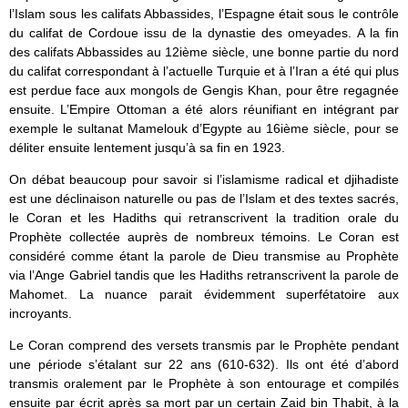
l’Islam sous les califats Abbassides, l’Espagne était sous le contrôle
du califat de Cordoue issu de la dynastie des omeyades. A la fin
des califats Abbassides au 12ième siècle, une bonne partie du nord
du califat correspondant à l’actuelle Turquie et à l’Iran a été qui plus
est perdue face aux mongols de Gengis Khan, pour être regagnée
ensuite. L’Empire Ottoman a été alors réunifiant en intégrant par
exemple le sultanat Mamelouk d’Egypte au 16ième siècle, pour se
déliter ensuite lentement jusqu’à sa fin en 1923.
On débat beaucoup pour savoir si l’islamisme radical et djihadiste
est une déclinaison naturelle ou pas de l’Islam et des textes sacrés,
le Coran et les Hadiths qui retranscrivent la tradition orale du
Prophète collectée auprès de nombreux témoins. Le Coran est
considéré comme étant la parole de Dieu transmise au Prophète
via l’Ange Gabriel tandis que les Hadiths retranscrivent la parole de
Mahomet. La nuance parait évidemment superfétatoire aux
incroyants.
Le Coran comprend des versets transmis par le Prophète pendant
une période s’étalant sur 22 ans (610-632). Ils ont été d’abord
transmis oralement par le Prophète à son entourage et compilés
ensuite par écrit après sa mort par un certain Zaid bin Thabit, à la