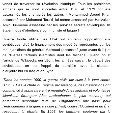
venait de traverser sa révolution islamique. Tous les présidents
afghans qui se sont succédés entre 1978 et 1979 ont été
assassinés les uns après les autres : Mohammed Daoud Khan
assassiné par Mohamed Taraki, lui-même assassiné par Hafizullah
Amin, lui-même assassiné par les services secrets soviétiques. Ils
étaient tous d’obédience communiste et laïque !
Guerre froide oblige, les USA ont soutenu l’opposition aux
soviétiques, d’où le financement des modérés représentés par les
moudjahidines du général Massoud (assassiné juste avant 9/11) et
de diverses factions islamistes dont les talibans. Quand on lit
l’article de Wikipedia qui décrit les années suivant le départ des
soviétiques, on est frappé du parallèle avec la situation
d’aujourd’hui en Iraq et en Syrie :
“Dans les années 1990, la guerre civile fait suite à la lutte contre
l’URSS. Dès la chute du régime prosoviétique, des dissensions ont
commencé à apparaitre entre moudjahidines afghans et volontaires
islamistes étrangers (des arabophones le plus souvent) qui
entendent désormais faire de l’Afghanistan une base pour
l’entrainement à la guerre sainte (
jihad
) contre l’Occident et un État
respectant la
charia
. En 1996, les
talibans
, soutenus par le