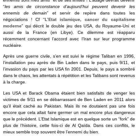
ennemis sont mes amis
” et de ses limites ! L’adage devrait devenir
“
les amis de circonstance d’aujourd’hui peuvent devenir les
ennemis de demain
” et servir de repère dans toutes les
négociations ! Cf “
L’Etat islamique, cancer du capitalisme
moderne
” qui décrit le double jeu des USA, du Royaume-Uni et
aussi de la France (en Libye). Ce dilemme est réapparu
récemment concernant l’accord avec l’Iran sur leur programme
nucléaire.
Après une guerre civile, s’en est suivi le régime Taliban en 1996,
l’installation peu après de Bin Laden dans le pays, puis 9/11, et
l’invasion du pays par les USA fin 2001. Depuis, le pays a sombré
dans le chaos, les attentats à répétition et les Talibans sont revenus
à la charge.
Les USA et Barack Obama étaient bien satisfaits de venger les
victimes de 9/11 en se débarrassant de Ben Laden en 2011 alors
qu’il était caché au Pakistan. Mais ils ne doutaient pas une fois
encore que cela allait faire germer un mal encore plus dangereux
que le précédent. L’Etat Islamique est en quelque sorte un “fork” de
plus de l’histoire, cette fois-ci de Al Qaïda. Dans ces conflits, le
mieux semble trop souvent être l’ennemi du bien.