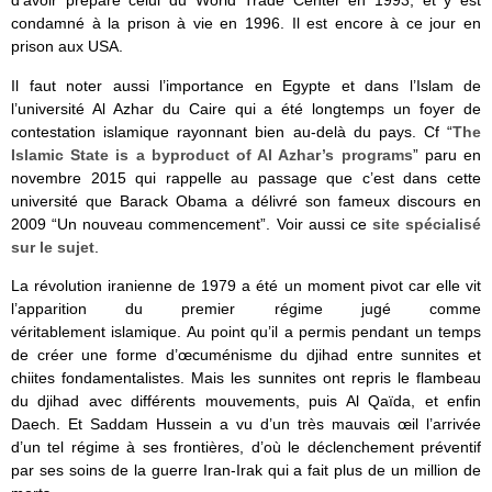
d’avoir préparé celui du World Trade Center en 1993, et y est
condamné à la prison à vie en 1996. Il est encore à ce jour en
prison aux USA.
Il faut noter aussi l’importance en Egypte et dans l’Islam de
l’université Al Azhar du Caire qui a été longtemps un foyer de
contestation islamique rayonnant bien au-delà du pays. Cf “
The
Islamic State is a byproduct of Al Azhar’s programs
” paru en
novembre 2015 qui rappelle au passage que c’est dans cette
université que Barack Obama a délivré son fameux discours en
2009 “Un nouveau commencement”. Voir aussi ce
site spécialisé
sur le sujet
.
La révolution iranienne de 1979 a été un moment pivot car elle vit
l’apparition du premier régime jugé comme
véritablement islamique. Au point qu’il a permis pendant un temps
de créer une forme d’œcuménisme du djihad entre sunnites et
chiites fondamentalistes. Mais les sunnites ont repris le flambeau
du djihad avec différents mouvements, puis Al Qaïda, et enfin
Daech. Et Saddam Hussein a vu d’un très mauvais œil l’arrivée
d’un tel régime à ses frontières, d’où le déclenchement préventif
par ses soins de la guerre Iran-Irak qui a fait plus de un million de