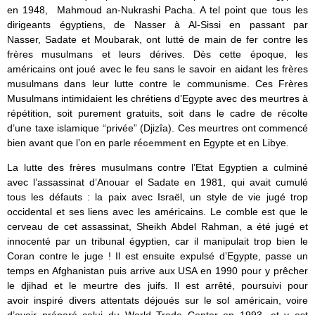
en 1948, Mahmoud an-Nukrashi Pacha. A tel point que tous les
dirigeants égyptiens, de Nasser à Al-Sissi en passant par
Nasser, Sadate et Moubarak, ont lutté de main de fer contre les
frères musulmans et leurs dérives. Dès cette époque, les
américains ont joué avec le feu sans le savoir en aidant les frères
musulmans dans leur lutte contre le communisme. Ces Frères
Musulmans intimidaient les chrétiens d’Egypte avec des meurtres à
répétition, soit purement gratuits, soit dans le cadre de récolte
d’une taxe islamique “privée” (Djizîa). Ces meurtres ont commencé
bien avant que l’on en parle
récemment
en Egypte et en Libye.
La lutte des frères musulmans contre l’Etat Egyptien a culminé
avec l’assassinat d’Anouar el Sadate en 1981, qui avait cumulé
tous les défauts : la paix avec Israël, un style de vie jugé trop
occidental et ses liens avec les américains. Le comble est que le
cerveau de cet assassinat, Sheikh Abdel Rahman, a été jugé et
innocenté par un tribunal égyptien, car il manipulait trop bien le
Coran contre le juge ! Il est ensuite expulsé d’Egypte, passe un
temps en Afghanistan puis arrive aux USA en 1990 pour y prêcher
le djihad et le meurtre des juifs. Il est arrêté, poursuivi pour
avoir inspiré divers attentats déjoués sur le sol américain, voire