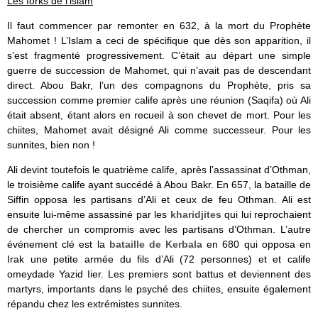
Les forks de l’islam
Il faut commencer par remonter en 632, à la mort du Prophète
Mahomet ! L’Islam a ceci de spécifique que dès son apparition, il
s’est fragmenté progressivement. C’était au départ une simple
guerre de succession de Mahomet, qui n’avait pas de descendant
direct. Abou Bakr, l’un des compagnons du Prophète, pris sa
succession comme premier calife après une réunion (Saqifa) où Ali
était absent, étant alors en recueil à son chevet de mort. Pour les
chiites, Mahomet avait désigné Ali comme successeur. Pour les
sunnites, bien non !
Ali devint toutefois le quatrième calife, après l’assassinat d’Othman,
le troisième calife ayant succédé à Abou Bakr. En 657, la bataille de
Siffin opposa les partisans d’Ali et ceux de feu Othman. Ali est
ensuite lui-même assassiné par les
kharidjites
qui lui reprochaient
de chercher un compromis avec les partisans d’Othman. L’autre
événement clé est la
bataille de Kerbala
en 680 qui opposa en
Irak une petite armée du fils d’Ali (72 personnes) et et calife
omeydade Yazid Iier. Les premiers sont battus et deviennent des
martyrs, importants dans le psyché des chiites, ensuite également
répandu chez les extrémistes sunnites.