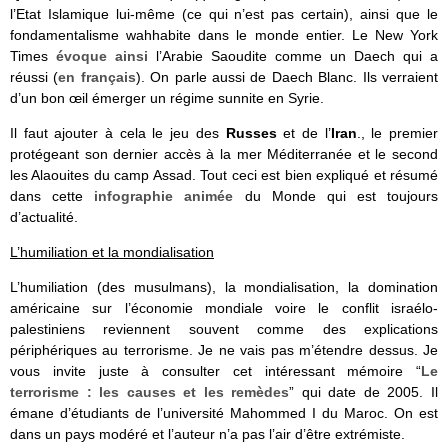
l’Etat Islamique lui-même (ce qui n’est pas certain), ainsi que le
fondamentalisme wahhabite dans le monde entier. Le New York
Times
évoque ainsi
l’Arabie Saoudite comme un Daech qui a
réussi (
en français
). On parle aussi de Daech Blanc. Ils verraient
d’un bon œil émerger un régime sunnite en Syrie.
Il faut ajouter à cela le jeu des
Russes
et de l’
Iran
., le premier
protégeant son dernier accès à la mer Méditerranée et le second
les Alaouites du camp Assad. Tout ceci est bien expliqué et résumé
dans cette
infographie animée
du Monde qui est toujours
d’actualité.
L’humiliation et la mondialisation
L’humiliation (des musulmans), la mondialisation, la domination
américaine sur l’économie mondiale voire le conflit israélo-
palestiniens reviennent souvent comme des explications
périphériques au terrorisme. Je ne vais pas m’étendre dessus. Je
vous invite juste à consulter cet intéressant mémoire “
Le
terrorisme : les causes et les remèdes
” qui date de 2005. Il
émane d’étudiants de l’université Mahommed I du Maroc. On est
dans un pays modéré et l’auteur n’a pas l’air d’être extrémiste.