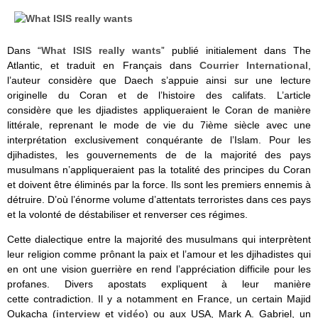
Dans “
What ISIS really wants
” publié initialement dans The
Atlantic, et traduit en Français dans
Courrier International
,
l’auteur considère que Daech s’appuie ainsi sur une lecture
originelle du Coran et de l’histoire des califats. L’article
considère que les djiadistes appliqueraient le Coran de manière
littérale, reprenant le mode de vie du 7ième siècle avec une
interprétation exclusivement conquérante de l’Islam. Pour les
djihadistes, les gouvernements de de la majorité des pays
musulmans n’appliqueraient pas la totalité des principes du Coran
et doivent être éliminés par la force. Ils sont les premiers ennemis à
détruire. D’où l’énorme volume d’attentats terroristes dans ces pays
et la volonté de déstabiliser et renverser ces régimes.
Cette dialectique entre la majorité des musulmans qui interprètent
leur religion comme prônant la paix et l’amour et les djihadistes qui
en ont une vision guerrière en rend l’appréciation difficile pour les
profanes. Divers apostats expliquent à leur manière
cette contradiction. Il y a notamment en France, un certain Majid
Oukacha (
interview
et
vidéo
) ou aux USA, Mark A. Gabriel, un