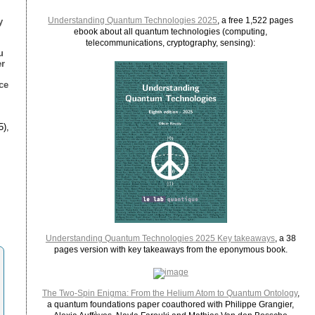
Understanding Quantum Technologies 2025
, a free 1,522 pages
y
ebook about all quantum technologies (computing,
telecommunications, cryptography, sensing):
u
er
ce
5),
Understanding Quantum Technologies 2025 Key takeaways
, a 38
pages version with key takeaways from the eponymous book.
The Two-Spin Enigma: From the Helium Atom to Quantum Ontology
,
a quantum foundations paper coauthored with Philippe Grangier,