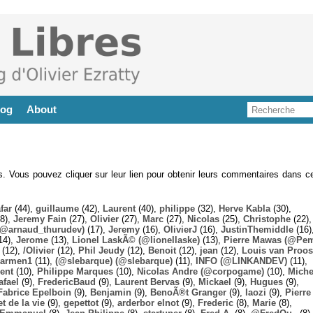
log
About
es. Vous pouvez cliquer sur leur lien pour obtenir leurs commentaires dans ce
far
(44),
guillaume
(42),
Laurent
(40),
philippe
(32),
Herve Kabla
(30),
8),
Jeremy Fain
(27),
Olivier
(27),
Marc
(27),
Nicolas
(25),
Christophe
(22),
@arnaud_thurudev)
(17),
Jeremy
(16),
OlivierJ
(16),
JustinThemiddle
(16)
14),
Jerome
(13),
Lionel LaskÃ© (@lionellaske)
(13),
Pierre Mawas (@Pe
(12),
/Olivier
(12),
Phil Jeudy
(12),
Benoit
(12),
jean
(12),
Louis van Proos
armen1
(11),
(@slebarque) (@slebarque)
(11),
INFO (@LINKANDEV)
(11),
ent
(10),
Philippe Marques
(10),
Nicolas Andre (@corpogame)
(10),
Miche
afael
(9),
FredericBaud
(9),
Laurent Bervas
(9),
Mickael
(9),
Hugues
(9),
Fabrice Epelboin
(9),
Benjamin
(9),
BenoÃ®t Granger
(9),
laozi
(9),
Pierre
t de la vie
(9),
gepettot
(9),
arderbor elnot
(9),
Frederic
(8),
Marie
(8),