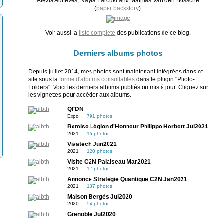
Alexia Auffèves, Nayla Farouki and Mathias Van den Bossche
(
paper backstory
).
Voir aussi la
liste complète
des publications de ce blog.
Derniers albums photos
Depuis juillet 2014, mes photos sont maintenant intégrées dans ce
site sous la
forme d'albums consultables
dans le plugin "Photo-
Folders". Voici les derniers albums publiés ou mis à jour. Cliquez sur
les vignettes pour accéder aux albums.
QFDN
Expo
791 photos
Remise Légion d'Honneur Philippe Herbert Jul2021
2021
15 photos
Vivatech Jun2021
2021
120 photos
Visite C2N Palaiseau Mar2021
2021
17 photos
Annonce Stratégie Quantique C2N Jan2021
2021
137 photos
Maison Bergès Jul2020
2020
54 photos
Grenoble Jul2020