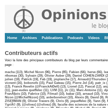
Home
Archives
Publications
Podcasts
Videos
B
Contributeurs actifs
Voici la liste des principaux contributeurs du blog par leurs commentair
page :
macha
(113),
Michel Nizon
(96),
Pierre
(85),
Fabien
(66),
herve
(66),
lea
rthomas
(30),
Sylvain
(29),
Olivier Auber
(29),
Daniel COHEN-ZARDI
(2
julien
(19),
Patrick
(19),
Fab
(19),
jmplanche
(17),
Arnaud@Thurudev (
vicnent
(16),
bobonofx
(15),
Paul Gateau
(15),
Pierre Jol
(14),
patr_ix
(
(13),
Franck Revelin (@FranckAtDell)
(13),
Lionel
(12),
Pascal
(12),
anj
(11),
jean-eudes queffelec
(11),
LVM
(11),
jlc
(11),
Marc-Antoine
(11),
dp
FranÃ§ois
(10),
Fabrice
(10),
Filmail
(10),
babar
(10),
arnaud
(10),
Vinc
Nizon (@MichelNizon)
(10),
arderborelnot
(10),
Alexis
(9),
David
(9),
R
ZISERMAN
(9),
Olivier Travers
(9),
Chris
(9),
jequeffelec
(9),
Yann
(9),
YgriÃ©
(9),
(@olivez) (@olivez)
(9),
faculte des sciences de la nature e