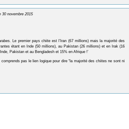
le 30 novembre 2015
abes. Le premier pays chiite est l’Iran (67 millions) mais la majorité des
ivantes étant en Inde (50 millions), au Pakistan (26 millions) et en Irak (16
nde, Pakistan et au Bengladesh et 15% en Afrique !’
comprends pas le lien logique pour dire “la majorité des chiites ne sont ni