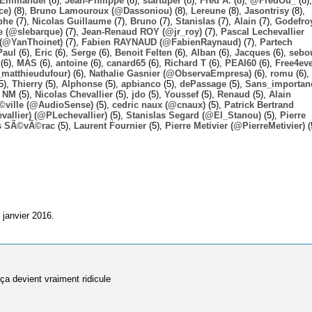
Emmanuel
(8),
Jean-Philippe
(8),
startuper
(8),
Fred A.
(8),
@FredOu_
(8),
ce)
(8),
Bruno Lamouroux (@Dassoniou)
(8),
Lereune
(8),
Jasontrisy
(8),
phe
(7),
Nicolas Guillaume
(7),
Bruno
(7),
Stanislas
(7),
Alain
(7),
Godefro
 (@slebarque)
(7),
Jean-Renaud ROY (@jr_roy)
(7),
Pascal Lechevallier
(@YanThoinet)
(7),
Fabien RAYNAUD (@FabienRaynaud)
(7),
Partech
Paul
(6),
Eric
(6),
Serge
(6),
Benoit Felten
(6),
Alban
(6),
Jacques
(6),
sebo
(6),
MAS
(6),
antoine
(6),
canard65
(6),
Richard T
(6),
PEAI60
(6),
Free4ev
_matthieudufour)
(6),
Nathalie Gasnier (@ObservaEmpresa)
(6),
romu
(6),
5),
Thierry
(5),
Alphonse
(5),
apbianco
(5),
dePassage
(5),
Sans_importan
,
NM
(5),
Nicolas Chevallier
(5),
jdo
(5),
Youssef
(5),
Renaud
(5),
Alain
Ã©ville (@AudioSense)
(5),
cedric naux (@cnaux)
(5),
Patrick Bertrand
allier) (@PLechevallier)
(5),
Stanislas Segard (@El_Stanou)
(5),
Pierre
s SÃ©vÃ©rac
(5),
Laurent Fournier
(5),
Pierre Metivier (@PierreMetivier)
(
 janvier 2016.
 ça devient vraiment ridicule