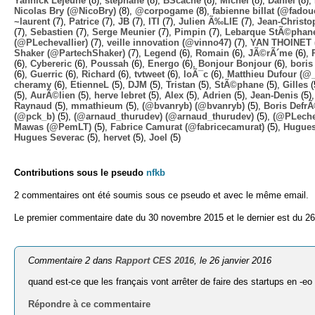
Yannick Lejeune
(8),
stephane
(8),
BScache
(8),
Michel
(8),
Daniel
(8),
Nicolas Bry (@NicoBry)
(8),
@corpogame
(8),
fabienne billat (@fadou
~laurent
(7),
Patrice
(7),
JB
(7),
ITI
(7),
Julien Ã‰LIE
(7),
Jean-Christo
(7),
Sebastien
(7),
Serge Meunier
(7),
Pimpin
(7),
Lebarque StÃ©phane
(@PLechevallier)
(7),
veille innovation (@vinno47)
(7),
YAN THOINET 
Shaker (@PartechShaker)
(7),
Legend
(6),
Romain
(6),
JÃ©rÃ´me
(6),
(6),
Cybereric
(6),
Poussah
(6),
Energo
(6),
Bonjour Bonjour
(6),
boris
(6),
Guerric
(6),
Richard
(6),
tvtweet
(6),
loÃ¯c
(6),
Matthieu Dufour (@
cheramy
(6),
EtienneL
(5),
DJM
(5),
Tristan
(5),
StÃ©phane
(5),
Gilles
(
(5),
AurÃ©lien
(5),
herve lebret
(5),
Alex
(5),
Adrien
(5),
Jean-Denis
(5)
Raynaud
(5),
mmathieum
(5),
(@bvanryb) (@bvanryb)
(5),
Boris Defr
(@pck_b)
(5),
(@arnaud_thurudev) (@arnaud_thurudev)
(5),
(@PLechev
Mawas (@PemLT)
(5),
Fabrice Camurat (@fabricecamurat)
(5),
Hugue
Hugues Severac
(5),
hervet
(5),
Joel
(5)
Contributions sous le pseudo
nfkb
2 commentaires ont été soumis sous ce pseudo et avec le même email.
Le premier commentaire date du 30 novembre 2015 et le dernier est du 26
Commentaire 2 dans
Rapport CES 2016
, le 26 janvier 2016
quand est-ce que les français vont arrêter de faire des startups en -eo
Répondre à ce commentaire