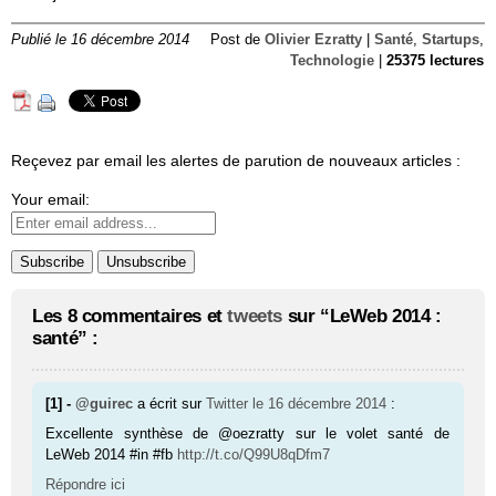
Publié le 16 décembre 2014
Post de
Olivier Ezratty
|
Santé
,
Startups
,
Technologie
|
25375 lectures
Reçevez par email les alertes de parution de nouveaux articles :
Your email:
Les 8 commentaires et
tweets
sur “LeWeb 2014 :
santé” :
[1] -
@guirec
a écrit sur
Twitter
le 16 décembre 2014
:
Excellente synthèse de @oezratty sur le volet santé de
LeWeb 2014 #in #fb
http://t.co/Q99U8qDfm7
Répondre ici