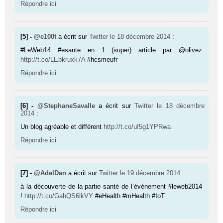
Répondre ici
[5] -
@e100t
a écrit sur
Twitter
le 18 décembre 2014
:
#LeWeb14 #esante en 1 (super) article par @olivez
http://t.co/LEbkruxk7A
#hcsmeufr
Répondre ici
[6] -
@StephaneSavalle
a écrit sur
Twitter
le 18 décembre
2014
:
Un blog agréable et différent
http://t.co/uI5g1YPRwa
Répondre ici
[7] -
@AdelDan
a écrit sur
Twitter
le 19 décembre 2014
:
à la découverte de la partie santé de l’événement #leweb2014
!
http://t.co/GahQS6lkVY
#eHealth #mHealth #IoT
Répondre ici