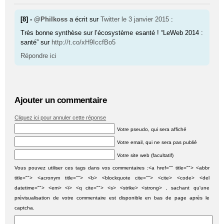
[8] -
@Philkoss
a écrit sur
Twitter
le 3 janvier 2015
:
Très bonne synthèse sur l’écosystème esanté ! “LeWeb 2014 :
santé” sur
http://t.co/xH9IccfBo5
Répondre ici
Ajouter un commentaire
Cliquez ici pour annuler cette réponse
Votre pseudo, qui sera affiché
Votre email, qui ne sera pas publié
Votre site web (facultatif)
Vous pouvez utiliser ces tags dans vos commentaires :<a href="" title=""> <abbr
title=""> <acronym title=""> <b> <blockquote cite=""> <cite> <code> <del
datetime=""> <em> <i> <q cite=""> <s> <strike> <strong> , sachant qu'une
prévisualisation de votre commentaire est disponible en bas de page après le
captcha.