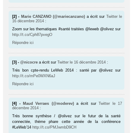
[2] -
Marie CANZANO (@mariecanzano)
a écrit sur
Twitter
le
16 décembre 2014
:
Zoom sur les thematiques #santé traitées @leweb @olivez sur
http://t.co/Cph87pvegO
Répondre ici
[3] -
@nicocre
a écrit sur
Twitter
le 16 décembre 2014
:
Très bon cpte-rendu LeWeb 2014 : santé par @olivez sur
http://t.co/mPe0WXN6aJ
Répondre ici
[4] -
Maud Verraes (@moderev)
a écrit sur
Twitter
le 17
décembre 2014
:
Très bonne synthèse / @olivez sur le futur de la santé
connectée, thème phare cette année de la conférence
#LeWeb’14
http://t.co/PMJwmbD9CH