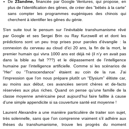
De
23andme,
financée par Google Ventures, qui propose, en
plus de l’identification des gênes, de créer des ”bébés à la carte”
sans compter les programmes eugéniques des chinois qui
cherchent à identifier les gênes du génie.
S’en suite tout le pensum sur l’inévitable transhumanisme rêvé
par Google et ses Sergei Brin ou Ray Kurzweill et et dont les
prédictions sont un peu trop prises pour paroles d’évangile : la
connexion du cerveau au cloud d’ici 20 ans, la fin de la mort, le
premier humain qui vivra 1000 ans est déjà né (il n’y en avait pas
dans la bible au fait ???) et le dépassement de l’intelligence
humaine par l’intelligence artificielle. Comme si les scénarios de
“Her” ou “Transcendance” étaient au coin de la rue. J’ai
l’impression que l’on nous prépare plutôt un “Elysium” élitiste car,
au moins aux début, ces avancées seront chères et de-facto
réservées aux plus riches. Quand on pense qu’une famille de la
classe moyenne américaine peut aujourd’hui faire faillite à cause
d’une simple appendicite si sa couverture santé est moyenne !
Laurent Alexandre a une manière particulière de traiter son sujet,
très solennelle, sans que l’on comprenne vraiment s’il adhère aux
thèses du transhumanisme, trouve les progrès du moment