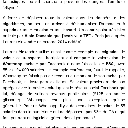
fantastiques, ou s’il cherche à prévenir les dangers d’un futur
“Skynet”.
A force de déplacer toute la valeur dans les données et les
algorithmes, on peut en arriver à déshumaniser l’homme et à
supprimer toute émotion et tout hasard. Un contre-point très bien
articulé par
Alain Damasio
que j’avais vu à TEDx Paris juste après
Laurent Alexandre en octobre 2014 (
vidéo
).
Laurent Alexandre utilise aussi comme exemple de migration de
valeur ce transparent horripilant qui compare la valorisation de
Whatsapp
racheté par Facebook à deux fois celle de
PSA
, avec
55 vs 194 000 salariés. Un exemple extrême car, faut-il le rappeler,
Whatsapp ne faisait pas de revenus au moment de son rachat par
Facebook, ni Instagram d’ailleurs. Sa valeur proviendra de son
agrégat avec le navire amiral qu’est le réseau social Facebook qui
lui, dégage de solides revenus publicitaires ($12B en année
glissante). Whatsapp est plus une exception qu’une
généralité. Pour un Whatsapp, il y a des centaines de boites de 55
salariés dans le numérique qui ne dépassent pas $2m de CA et qui
font pourtant du logiciel et gèrent des algorithmes !
La comparaison aurait été plus pertinente en remplaçant Whatsapp