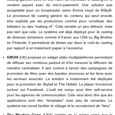
rendant payant avec du micro-paiement. Une solution pas
acceptable pour un broadcaster selon Emma Lloyd de BSkyB.
Le processus de casting génère du contenu qui peut ensuite
être exploité par les productions comme pour constituer des
bêtisiers ou des “making of”. Cela semble un peu délirant, mais
pas tant que cela. Le système est déjà déployé pour le casting
de diverses émissions comme X-Factor aux USA ou Big Brother
en Finlande. Il permettrait de diviser par deux le coût du casting
par rapport à un traitement papier à l’ancienne.
GRUVI
(UK) propose un widget vidéo multiplateforme permettant
de diffuser ses contenus partout et d’en mesurer la diffusion de
manière centralisée. Il sert surtout à lancer des campagnes de
promotion de films avec des bandes annonces et les liens avec
les services associés. La solution a notamment été déployée
pour la promotion de Skyfall et The Hobbit. Le player fonctionne
surtout sur Facebook. L’outil est conçu pour être self-service
pour les agences de communication. Cela veut donc dire que les
applications sont des “templates” avec peu de variantes. Le
système est censé faciliter le ciblage et le recrutement de “fans”.
The Shadow Gang
(USA) semble de la même veine que le