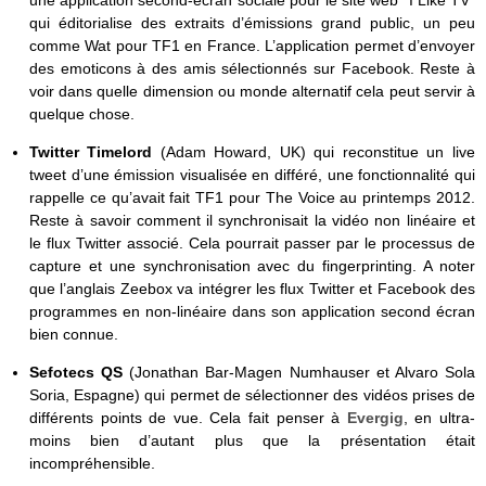
une application second-écran sociale pour le site web “I Like TV”
qui éditorialise des extraits d’émissions grand public, un peu
comme Wat pour TF1 en France. L’application permet d’envoyer
des emoticons à des amis sélectionnés sur Facebook. Reste à
voir dans quelle dimension ou monde alternatif cela peut servir à
quelque chose.
Twitter Timelord
(Adam Howard, UK) qui reconstitue un live
tweet d’une émission visualisée en différé, une fonctionnalité qui
rappelle ce qu’avait fait TF1 pour The Voice au printemps 2012.
Reste à savoir comment il synchronisait la vidéo non linéaire et
le flux Twitter associé. Cela pourrait passer par le processus de
capture et une synchronisation avec du fingerprinting. A noter
que l’anglais Zeebox va intégrer les flux Twitter et Facebook des
programmes en non-linéaire dans son application second écran
bien connue.
Sefotecs QS
(Jonathan Bar-Magen Numhauser et Alvaro Sola
Soria, Espagne) qui permet de sélectionner des vidéos prises de
différents points de vue. Cela fait penser à
Evergig
, en ultra-
moins bien d’autant plus que la présentation était
incompréhensible.