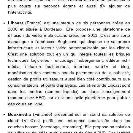
plus courts sur seconds écrans et aussi d’y ajouter de
l’interactivité.
Libcast
(France) est une startup de six personnes créée en
2006 et située à Bordeaux. Elle propose une plateforme de
diffusion de vidéo multi-écrans créée en 2011. C’est une sorte
d’analogue à l’américain Brightcove qui dispose de sa propre
infrastructure et lecteur vidéo personnalisable par les clients.
C’est une solution tout en un qui intègre toutes les briques
techniques logicielles : encodage, hébergement, éditeur rich-
média, diffusion multi-écrans, interface webTV et blog,
monétisation des contenus par du paiement ou de la publicité,
gestion de profils utilisateurs aussi bien côté contributeurs que
consommateurs, et outils d’analytics. Les
clients
de Libcast sont
dans les médias (comme Equidia) ou dans l’enseignement
(comme chez HEC) car c’est une belle plateforme pour publier
des cours en ligne.
Booxmedia
(Finlande) présentait sur un stand sa solution de
cloud TV. C’est plutôt une entreprise spécialisée dans les
couches basses (encodage, streaming). Elle propose sa solution
de diffusion de vidéo multi-écrans et de Cloud PVR. Son logiciel