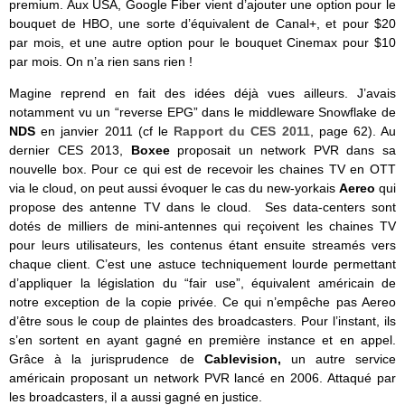
premium. Aux USA, Google Fiber vient d’ajouter une option pour le
bouquet de HBO, une sorte d’équivalent de Canal+, et pour $20
par mois, et une autre option pour le bouquet Cinemax pour $10
par mois. On n’a rien sans rien !
Magine reprend en fait des idées déjà vues ailleurs. J’avais
notamment vu un “reverse EPG” dans le middleware Snowflake de
NDS
en janvier 2011 (cf le
Rapport du CES 2011
, page 62). Au
dernier CES 2013,
Boxee
proposait un network PVR dans sa
nouvelle box. Pour ce qui est de recevoir les chaines TV en OTT
via le cloud, on peut aussi évoquer le cas du new-yorkais
Aereo
qui
propose des antenne TV dans le cloud. Ses data-centers sont
dotés de milliers de mini-antennes qui reçoivent les chaines TV
pour leurs utilisateurs, les contenus étant ensuite streamés vers
chaque client. C’est une astuce techniquement lourde permettant
d’appliquer la législation du “fair use”, équivalent américain de
notre exception de la copie privée. Ce qui n’empêche pas Aereo
d’être sous le coup de plaintes des broadcasters. Pour l’instant, ils
s’en sortent en ayant gagné en première instance et en appel.
Grâce à la jurisprudence de
Cablevision,
un autre service
américain proposant un network PVR lancé en 2006. Attaqué par
les broadcasters, il a aussi gagné en justice.