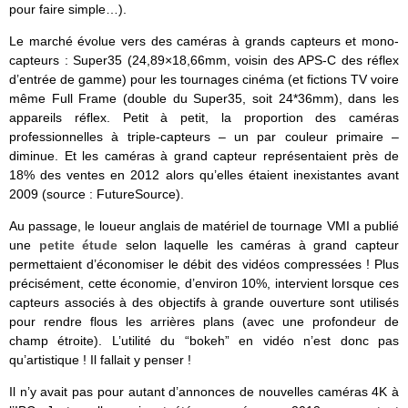
pour faire simple…).
Le marché évolue vers des caméras à grands capteurs et mono-
capteurs : Super35 (24,89×18,66mm, voisin des APS-C des réflex
d’entrée de gamme) pour les tournages cinéma (et fictions TV voire
même Full Frame (double du Super35, soit 24*36mm), dans les
appareils réflex. Petit à petit, la proportion des caméras
professionnelles à triple-capteurs – un par couleur primaire –
diminue. Et les caméras à grand capteur représentaient près de
18% des ventes en 2012 alors qu’elles étaient inexistantes avant
2009 (source : FutureSource).
Au passage, le loueur anglais de matériel de tournage VMI a publié
une
petite étude
selon laquelle les caméras à grand capteur
permettaient d’économiser le débit des vidéos compressées ! Plus
précisément, cette économie, d’environ 10%, intervient lorsque ces
capteurs associés à des objectifs à grande ouverture sont utilisés
pour rendre flous les arrières plans (avec une profondeur de
champ étroite). L’utilité du “bokeh” en vidéo n’est donc pas
qu’artistique ! Il fallait y penser !
Il n’y avait pas pour autant d’annonces de nouvelles caméras 4K à