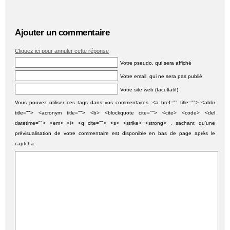
Ajouter un commentaire
Cliquez ici pour annuler cette réponse
Votre pseudo, qui sera affiché
Votre email, qui ne sera pas publié
Votre site web (facultatif)
Vous pouvez utiliser ces tags dans vos commentaires :<a href="" title=""> <abbr
title=""> <acronym title=""> <b> <blockquote cite=""> <cite> <code> <del
datetime=""> <em> <i> <q cite=""> <s> <strike> <strong> , sachant qu'une
prévisualisation de votre commentaire est disponible en bas de page après le
captcha.