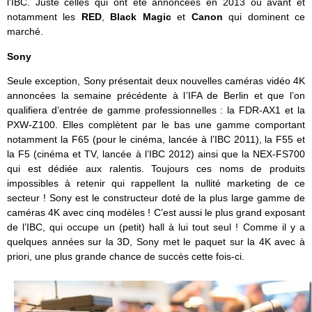
l’IBC. Juste celles qui ont été annoncées en 2013 ou avant et
notamment les
RED
,
Black Magic
et
Canon
qui dominent ce
marché.
Sony
Seule exception, Sony présentait deux nouvelles caméras vidéo 4K
annoncées la semaine précédente à l’IFA de Berlin et que l’on
qualifiera d’entrée de gamme professionnelles : la FDR-AX1 et la
PXW-Z100. Elles complètent par le bas une gamme comportant
notamment la F65 (pour le cinéma, lancée à l’IBC 2011), la F55 et
la F5 (cinéma et TV, lancée à l’IBC 2012) ainsi que la NEX-FS700
qui est dédiée aux ralentis. Toujours ces noms de produits
impossibles à retenir qui rappellent la nullité marketing de ce
secteur ! Sony est le constructeur doté de la plus large gamme de
caméras 4K avec cinq modèles ! C’est aussi le plus grand exposant
de l’IBC, qui occupe un (petit) hall à lui tout seul ! Comme il y a
quelques années sur la 3D, Sony met le paquet sur la 4K avec à
priori, une plus grande chance de succès cette fois-ci.