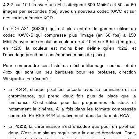
4:2:2 sur 10 bits avec un débit atteignant 600 Mbits/s et 50 ou 60
images par secondes (fps) avec un nouveau codec XAVC et sur
des cartes mémoire XQD.
La FDR-AX1 ($4300) qui est plus entrée de gamme utilise un
codec XAVC-S qui compresse plus l’image (en 60 fps) à 150
Mbits/s avec une résolution couleur de 4:2:0 et sur 8 bits (en gros,
en 4:2:0, la couleur est moins bien définie qu’en 4:2:2, et
l’encodage prend par conséquence moins de place).
Pour comprendre ces histoires d’échantillonnage couleur et de
4:x:x qui sont un peu barbares pour les profanes, direction
Wikipedia
. En résumé :
En
4:4:4
, chaque pixel est encodé avec sa luminance et sa
chrominance, qui prend deux fois plus de place que la
luminance. C’est utilisé pour les programmes de stock et
notamment le cinéma. A la fois dans les formats compressés
comme le ProRES 4444 et nativement, dans les formats RAW.
En
4:2:2
, la chrominance n’est encodée que pour un pixel sur
deux. C’est le minimum requis pour la qualité broadcast. Donc,