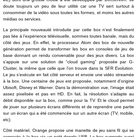
doute toujours un peu de leur utilité car une TV sert surtout à
consommer de la vidéo sous toutes les formes, et moins les autres
médias ou services.
La principale nouveauté introduite par cette box n’est finalement
pas liée à l’expérience télévisuelle, sommes toutes banale, mais du
côté des jeux. En effet, le processeur Atom des box de nouvelle
génération permet de transformer les box en consoles de jeu de
base donnant un rendu convenable pour des jeux divers. La box
s’appuie sur une solution de “cloud gaming” proposée par G-
Cluster, la même que celle que l’on trouve dans la SFR Evolution.
Le jeu s’exécute en fait côté serveur et envoie une vidéo streamée
à la box. Une centaine de jeux est proposée, notamment d’origine
Ubisoft, Disney et Warner. Dans la démonstration vue, l’image était
assez pixelisée et pas en HD. En fait, la résolution s’adapte au
débit disponible sur la box, comme pour la TV. Et le cloud permet
de jouer sur plusieurs écrans différents et de reprendre une partie
sur un écran qui a été commencée sur un autre écran (TV, mobile,
etc).
Côté matériel, Orange propose une manette de jeu sans fil qui se
connecte à la box via un petit dongle USB. La box supporte aussi