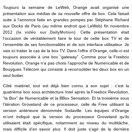
Toujours la semaine de LeWeb, Orange avait organisé une
présentation aux médias de sa nouvelle offre de box. Cela faisait
suite à l’annonce faite en grandes pompes par Stéphane Richard
aux Docks de Paris (au même endroit que LeWeb) fin novembre
2012 (
la vidéo sur DailyMotion
). Cette présentation était
l’occasion de véritablement faire le tour de cette box TV et de
l’ensemble de ses fonctionnalités et de son interface utilisateur. Je
vais ici traiter le cas de la box TV. Dans l’offre d’Orange, celle-ci est
toujours associée à une box “gateway”. Comme pour la Freebox
Revolution, Orange n’a pas choisi l’approche de Numericable et de
Bouygues Télécom qui consiste à reconsolider les deux box en un
seul boitier.
Côté matériel, tout est déjà bien connu à son sujet : c’est la
quatrième box sous architecture Intel après la Freebox Revolution,
“la Box” de Numericable et la BBox Sensation. Et la troisième sous
l’itération Groveland de ce processeur, celle de Free utilisant la
version antérieure dénommée Sodaville. Les équipes d’Orange
m’ont indiqué que la version du processeur Groveland qu’ils
utilisaient était spécifique, notamment au niveau du multitâche,
mais difficile d’en savoir plus. Il doit juste s’agir de la dernière