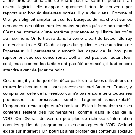
a pris près de deux ans de retard pour la sortir et pourtant, au
niveau logiciel, elle n’apporte quasiment rien de nouveau par
rapport aux box équivalentes sorties il y a deux ans. Comme si
Orange s’alignait simplement sur les basiques du marché et sur les
demandes des utilisateurs les moins sophistiqués de son marché.
C’est une stratégie d’une extrême prudence et qui limite les coûts
au maximum. On le trouve dans la vente à part du lecteur Blu-ray
et des chunks de 80 Go du disque dur, qui limite les couts fixes de
l’opérateur, lui permettant d’amortir les capex de la box plus
rapidement que ses concurrents. L’offre n’est pas pour autant low-
cost, mais comme les tarifs n’ont pas été annoncés, il faut encore
attendre avant de juger ce point.
Ceci étant, il y a de quoi être déçu par les interfaces utilisateurs de
toutes
les box tournant sous processeur Intel Atom en France, y
compris par celle de la Freebox qui n’a pas encore tenu toutes ses
promesses. Le processeur semble largement sous-exploité.
L’ergonomie reste toujours très basique. Et les informations sur les
contenus restent très rudimentaires, comme dans le cas de la
VOD. On rêverait de voir un peu plus de richesse d’information
dans les guides de programme et les catalogues de VOD. Celle-ci
existe sur Internet ! On pourrait ainsi profiter des contenus sociaux