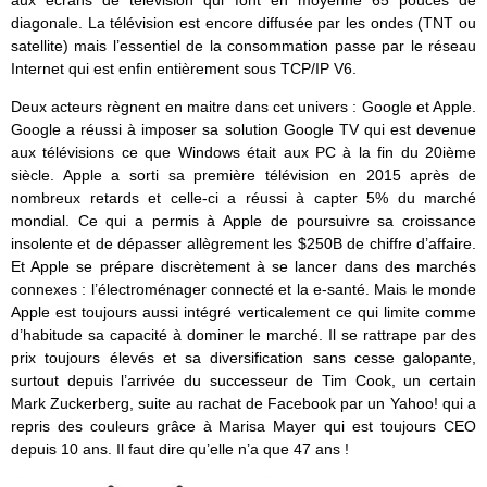
aux écrans de télévision qui font en moyenne 65 pouces de
diagonale. La télévision est encore diffusée par les ondes (TNT ou
satellite) mais l’essentiel de la consommation passe par le réseau
Internet qui est enfin entièrement sous TCP/IP V6.
Deux acteurs règnent en maitre dans cet univers : Google et Apple.
Google a réussi à imposer sa solution Google TV qui est devenue
aux télévisions ce que Windows était aux PC à la fin du 20ième
siècle. Apple a sorti sa première télévision en 2015 après de
nombreux retards et celle-ci a réussi à capter 5% du marché
mondial. Ce qui a permis à Apple de poursuivre sa croissance
insolente et de dépasser allègrement les $250B de chiffre d’affaire.
Et Apple se prépare discrètement à se lancer dans des marchés
connexes : l’électroménager connecté et la e-santé. Mais le monde
Apple est toujours aussi intégré verticalement ce qui limite comme
d’habitude sa capacité à dominer le marché. Il se rattrape par des
prix toujours élevés et sa diversification sans cesse galopante,
surtout depuis l’arrivée du successeur de Tim Cook, un certain
Mark Zuckerberg, suite au rachat de Facebook par un Yahoo! qui a
repris des couleurs grâce à Marisa Mayer qui est toujours CEO
depuis 10 ans. Il faut dire qu’elle n’a que 47 ans !