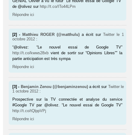
GENIAL Olivier a vu le futur “Le nouvel essai de Google TV”
de @olivez sur
http://t.co/ITo44LPm
Répondre ici
[2] -
Matthieu ROGER (@matthulu)
a écrit sur
Twitter
le 1
octobre 2012
:
“@olivez: “Le nouvel essai de Google TV”
http://t.co/kwws28xb
vient de sortir sur “Opinions Libres”” la
partie anticipation est très sympa
Répondre ici
[3] -
Benjamin Zenou (@benjaminzenou)
a écrit sur
Twitter
le
1 octobre 2012
:
Prospective sur la TV connectée et analyse du service
#Google TV par @olivez. “Le nouvel essai de Google TV”
http://t.co/tQlppVPj
Répondre ici