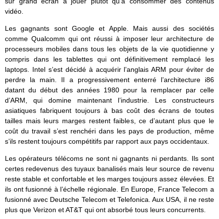
sur grand écran à jouer plutôt qu’à consommer des contenus
vidéo.
Les gagnants sont Google et Apple. Mais aussi des sociétés
comme Qualcomm qui ont réussi à imposer leur architecture de
processeurs mobiles dans tous les objets de la vie quotidienne y
compris dans les tablettes qui ont définitivement remplacé les
laptops. Intel s’est décidé à acquérir l’anglais ARM pour éviter de
perdre la main. Il a progressivement enterré l’architecture i86
datant du début des années 1980 pour la remplacer par celle
d’ARM, qui domine maintenant l’industrie. Les constructeurs
asiatiques fabriquent toujours à bas coût des écrans de toutes
tailles mais leurs marges restent faibles, ce d’autant plus que le
coût du travail s’est renchéri dans les pays de production, même
s’ils restent toujours compétitifs par rapport aux pays occidentaux.
Les opérateurs télécoms ne sont ni gagnants ni perdants. Ils sont
certes redevenus des tuyaux banalisés mais leur source de revenu
reste stable et confortable et les marges toujours assez élevées. Et
ils ont fusionné à l’échelle régionale. En Europe, France Telecom a
fusionné avec Deutsche Telecom et Telefonica. Aux USA, il ne reste
plus que Verizon et AT&T qui ont absorbé tous leurs concurrents.