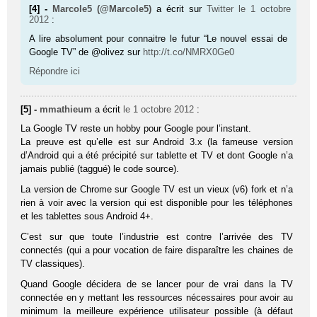
[4] -
Marcole5 (@Marcole5)
a écrit sur
Twitter
le 1 octobre
2012
:
A lire absolument pour connaitre le futur “Le nouvel essai de
Google TV” de @olivez sur
http://t.co/NMRX0Ge0
Répondre ici
[5] -
mmathieum
a écrit
le 1 octobre 2012
:
La Google TV reste un hobby pour Google pour l’instant.
La preuve est qu’elle est sur Android 3.x (la fameuse version
d’Android qui a été précipité sur tablette et TV et dont Google n’a
jamais publié (taggué) le code source).
La version de Chrome sur Google TV est un vieux (v6) fork et n’a
rien à voir avec la version qui est disponible pour les téléphones
et les tablettes sous Android 4+.
C’est sur que toute l’industrie est contre l’arrivée des TV
connectés (qui a pour vocation de faire disparaître les chaines de
TV classiques).
Quand Google décidera de se lancer pour de vrai dans la TV
connectée en y mettant les ressources nécessaires pour avoir au
minimum la meilleure expérience utilisateur possible (à défaut