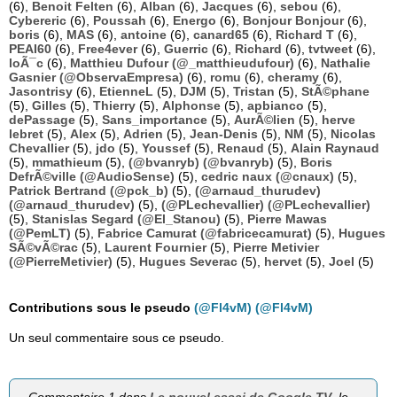
(6),
Benoit Felten
(6),
Alban
(6),
Jacques
(6),
sebou
(6),
Cybereric
(6),
Poussah
(6),
Energo
(6),
Bonjour Bonjour
(6),
boris
(6),
MAS
(6),
antoine
(6),
canard65
(6),
Richard T
(6),
PEAI60
(6),
Free4ever
(6),
Guerric
(6),
Richard
(6),
tvtweet
(6),
loÃ¯c
(6),
Matthieu Dufour (@_matthieudufour)
(6),
Nathalie
Gasnier (@ObservaEmpresa)
(6),
romu
(6),
cheramy
(6),
Jasontrisy
(6),
EtienneL
(5),
DJM
(5),
Tristan
(5),
StÃ©phane
(5),
Gilles
(5),
Thierry
(5),
Alphonse
(5),
apbianco
(5),
dePassage
(5),
Sans_importance
(5),
AurÃ©lien
(5),
herve
lebret
(5),
Alex
(5),
Adrien
(5),
Jean-Denis
(5),
NM
(5),
Nicolas
Chevallier
(5),
jdo
(5),
Youssef
(5),
Renaud
(5),
Alain Raynaud
(5),
mmathieum
(5),
(@bvanryb) (@bvanryb)
(5),
Boris
DefrÃ©ville (@AudioSense)
(5),
cedric naux (@cnaux)
(5),
Patrick Bertrand (@pck_b)
(5),
(@arnaud_thurudev)
(@arnaud_thurudev)
(5),
(@PLechevallier) (@PLechevallier)
(5),
Stanislas Segard (@El_Stanou)
(5),
Pierre Mawas
(@PemLT)
(5),
Fabrice Camurat (@fabricecamurat)
(5),
Hugues
SÃ©vÃ©rac
(5),
Laurent Fournier
(5),
Pierre Metivier
(@PierreMetivier)
(5),
Hugues Severac
(5),
hervet
(5),
Joel
(5)
Contributions sous le pseudo
(@Fl4vM) (@Fl4vM)
Un seul commentaire sous ce pseudo.