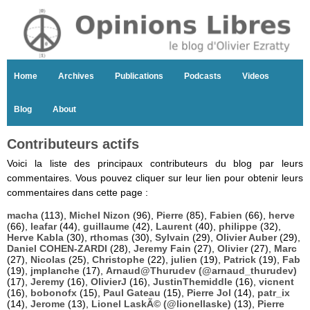
Home
Archives
Publications
Podcasts
Videos
Blog
About
Contributeurs actifs
Voici la liste des principaux contributeurs du blog par leurs
commentaires. Vous pouvez cliquer sur leur lien pour obtenir leurs
commentaires dans cette page :
macha
(113),
Michel Nizon
(96),
Pierre
(85),
Fabien
(66),
herve
(66),
leafar
(44),
guillaume
(42),
Laurent
(40),
philippe
(32),
Herve Kabla
(30),
rthomas
(30),
Sylvain
(29),
Olivier Auber
(29),
Daniel COHEN-ZARDI
(28),
Jeremy Fain
(27),
Olivier
(27),
Marc
(27),
Nicolas
(25),
Christophe
(22),
julien
(19),
Patrick
(19),
Fab
(19),
jmplanche
(17),
Arnaud@Thurudev (@arnaud_thurudev)
(17),
Jeremy
(16),
OlivierJ
(16),
JustinThemiddle
(16),
vicnent
(16),
bobonofx
(15),
Paul Gateau
(15),
Pierre Jol
(14),
patr_ix
(14),
Jerome
(13),
Lionel LaskÃ© (@lionellaske)
(13),
Pierre