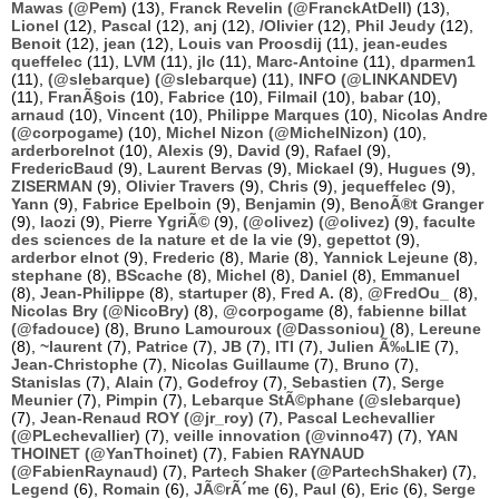
Mawas (@Pem)
(13),
Franck Revelin (@FranckAtDell)
(13),
Lionel
(12),
Pascal
(12),
anj
(12),
/Olivier
(12),
Phil Jeudy
(12),
Benoit
(12),
jean
(12),
Louis van Proosdij
(11),
jean-eudes
queffelec
(11),
LVM
(11),
jlc
(11),
Marc-Antoine
(11),
dparmen1
(11),
(@slebarque) (@slebarque)
(11),
INFO (@LINKANDEV)
(11),
FranÃ§ois
(10),
Fabrice
(10),
Filmail
(10),
babar
(10),
arnaud
(10),
Vincent
(10),
Philippe Marques
(10),
Nicolas Andre
(@corpogame)
(10),
Michel Nizon (@MichelNizon)
(10),
arderborelnot
(10),
Alexis
(9),
David
(9),
Rafael
(9),
FredericBaud
(9),
Laurent Bervas
(9),
Mickael
(9),
Hugues
(9),
ZISERMAN
(9),
Olivier Travers
(9),
Chris
(9),
jequeffelec
(9),
Yann
(9),
Fabrice Epelboin
(9),
Benjamin
(9),
BenoÃ®t Granger
(9),
laozi
(9),
Pierre YgriÃ©
(9),
(@olivez) (@olivez)
(9),
faculte
des sciences de la nature et de la vie
(9),
gepettot
(9),
arderbor elnot
(9),
Frederic
(8),
Marie
(8),
Yannick Lejeune
(8),
stephane
(8),
BScache
(8),
Michel
(8),
Daniel
(8),
Emmanuel
(8),
Jean-Philippe
(8),
startuper
(8),
Fred A.
(8),
@FredOu_
(8),
Nicolas Bry (@NicoBry)
(8),
@corpogame
(8),
fabienne billat
(@fadouce)
(8),
Bruno Lamouroux (@Dassoniou)
(8),
Lereune
(8),
~laurent
(7),
Patrice
(7),
JB
(7),
ITI
(7),
Julien Ã‰LIE
(7),
Jean-Christophe
(7),
Nicolas Guillaume
(7),
Bruno
(7),
Stanislas
(7),
Alain
(7),
Godefroy
(7),
Sebastien
(7),
Serge
Meunier
(7),
Pimpin
(7),
Lebarque StÃ©phane (@slebarque)
(7),
Jean-Renaud ROY (@jr_roy)
(7),
Pascal Lechevallier
(@PLechevallier)
(7),
veille innovation (@vinno47)
(7),
YAN
THOINET (@YanThoinet)
(7),
Fabien RAYNAUD
(@FabienRaynaud)
(7),
Partech Shaker (@PartechShaker)
(7),
Legend
(6),
Romain
(6),
JÃ©rÃ´me
(6),
Paul
(6),
Eric
(6),
Serge