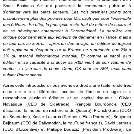
Small Business Act qui pousserait la commande publique à
s’orienter vers les petits éditeurs.
Les trois premiers points sont
probablement plus des priorités pour Microsoft que pour l’ensemble
des éditeurs. En effet, la principale reste tout de même de croitre et
de se développer notamment à l’international. La dernière est
critique pour permettre aux éditeurs de démarrer en France, mais il
ne faut pas se leurrer : après un démarrage, un éditeur de logiciel
doit rapidement s’exporter car la France ne représente que 2% à
3% du marché informatique mondial. Et comme la santé d’un
éditeur et sa capacité à financer sa R&D vient de son volume de
ventes, il n’y a pas de choix. Donc, OK pour un SBA, mais sans
oublier l’international.
Après cette introduction, nous avons eu droit à une table ronde très
riche sur « les différentes facettes de l’édition de logiciels »
rassemblant plusieurs éditeurs et un capital risqueur : Olivier
Novasque (CEO de Sidetrade), François Bourdoncle (CEO
d’Exalead, le moteur de recherche de Quaero), Franck Gana (COO
de Seanodes), Xavier Lazarus (Partner d’Elaia Partners), Benjamin
Bejbaum (CEO de Dailymotion, le YouTube français), David Lerman
(CEO d’Excentive) et Philippe Bouaziz (Président Prodware). Le