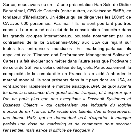
Sur ce, nous avons eu droit à une présentation Han Solo de
Didier
Benchimol
, CEO de Cartesis (entre autres, ex-Netscape EMEA, ex
fondateur d’iMediation). Un éditeur qui se dirige vers les 100m€ de
CA avec 600 personnes. Pas mal ! Ils ne sont pourtant pas très
connus. Leur marché est celui de la consolidation financière dans
les grands groupes internationaux, poussée notamment par les
contraintes de la loi Sarbannes-Oxley aux USA qui rejaillit sur
toutes les entreprises mondiales. En marketing-parlance, ils
appellent cela: “Finance and Performance Management Software”
Cartesis a fait évoluer son métier dans l’autre sens que Prodware :
de celui de SSII vers celui d’éditeur de logiciels. Paradoxalement, la
complexité de la comptabilité en France les a aidé à aborder le
marché mondial. Ils sont présents dans huit pays dont les USA, et
vont aborder rapidement le marché asiatique.
Bref, de quoi avoir la
foi dans la croissance d’un grand acteur français, et à espérer que
l’on ne parle plus que des exceptions « Dassault Systèmes et
Business Objects » qui cacheraient une industrie du logiciel
moribonde en France. Elle recèle des talents, des entrepreneurs,
une bonne R&D, qui ne demandent qu’à s’exporter. Il manque
parfois une dose de marketing et de commerce pour secouer
l’ensemble, mais est-ce si difficile de l’acquérir ?