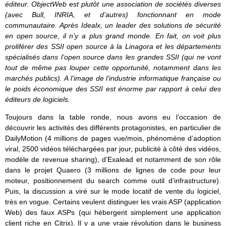
éditeur. ObjectWeb est plutôt une association de sociétés diverses
(avec Bull, INRIA, et d’autres) fonctionnant en mode
communautaire. Après Idealx, un leader des solutions de sécurité
en open source, il n’y a plus grand monde. En fait, on voit plus
proliférer des SSII open source à la Linagora et les départements
spécialisés dans l’open source dans les grandes SSII (qui ne vont
tout de même pas louper cette opportunité, notamment dans les
marchés publics). A l’image de l’industrie informatique française ou
le poids économique des SSII est énorme par rapport à celui des
éditeurs de logiciels.
Toujours dans la table ronde, nous avons eu l’occasion de
découvrir les activités des différents protagonistes, en particulier de
DailyMotion (4 millions de pages vue/mois, phénomène d’adoption
viral, 2500 vidéos téléchargées par jour, publicité à côté des vidéos,
modèle de revenue sharing), d’Exalead et notamment de son rôle
dans le projet Quaero (3 millions de lignes de code pour leur
moteur, positionnement du search comme outil d’infrastructure).
Puis, la discussion a viré sur le mode locatif de vente du logiciel,
très en vogue. Certains veulent distinguer les vrais ASP (application
Web) des faux ASPs (qui hébergent simplement une application
client riche en Citrix). Il y a une vraie révolution dans le business