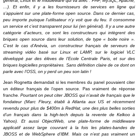
général, Linux et le middleware qui va avec : PHP, MySQL, Apache,
…). Et enfin, il y a les fournisseurs de services en ligne qui
s’appuient sur une plate-forme open source. Dans ce dernier cas,
peu importe puisque l’utilisateur n’y voit que du feu. Il consomme
un service et c’est transparent pour lui (en général). Il y a une autre
catégorie d’acteurs, ce sont les constructeurs qui intègrent des
briques open source dans leur solution, de type « boite noire ».
C’est le cas d’Anévia, un constructeur français de serveurs de
streaming vidéo basé sur Linux et LAMP, sur le logiciel VLC
développé par des élèves de l’Ecole Centrale Paris, et sur des
briques logicielles propriétaires. Sans définition claire de ce dont on
parle avec l’OSS, on y perd un peu son latin !
Jean Rognetta demandait si les membres du panel pouvaient citer
un éditeur français de l’open source. Pas vraiment de réponse
franche.
Pourtant on peut citer JBOSS qui n’avait de français que le
fondateur (Marc Fleury, établi à Atlanta aux US et récemment
revendu pour plus de $400m à RedHat, une des plus belles sorties
d’un français dans la high-tech depuis la revente de Kelkoo à
Yahoo). Et aussi ObjectWeb, une plate-forme de middleware
applicatif assez large couvrant à la fois les plates-bandes de
JBOSS et de WebSphere d’IBM. Mais ce n’est pas vraiment un