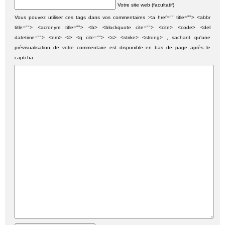
Votre site web (facultatif)
Vous pouvez utiliser ces tags dans vos commentaires :<a href="" title=""> <abbr
title=""> <acronym title=""> <b> <blockquote cite=""> <cite> <code> <del
datetime=""> <em> <i> <q cite=""> <s> <strike> <strong> , sachant qu'une
prévisualisation de votre commentaire est disponible en bas de page après le
captcha.