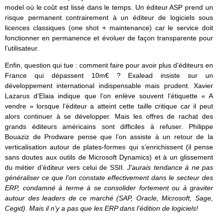
model où le coût est lissé dans le temps. Un éditeur ASP prend un
risque permanent contrairement à un éditeur de logiciels sous
licences classiques (one shot + maintenance) car le service doit
fonctionner en permanence et évoluer de façon transparente pour
l’utilisateur.
Enfin, question qui tue : comment faire pour avoir plus d’éditeurs en
France qui dépassent 10m€ ? Exalead insiste sur un
développement international indispensable mais prudent. Xavier
Lazarus d’Elaia indique que l’on enlève souvent l’étiquette « A
vendre » lorsque l’éditeur a atteint cette taille critique car il peut
alors continuer à se développer. Mais les offres de rachat des
grands éditeurs américains sont difficiles à refuser. Philippe
Bouaziz de Prodware pense que l’on assiste à un retour de la
verticalisation autour de plates-formes qui s’enrichissent (il pense
sans doutes aux outils de Microsoft Dynamics) et à un glissement
du métier d’éditeur vers celui de SSII.
J’aurais tendance à ne pas
généraliser ce que l’on constate effectivement dans le secteur des
ERP, condamné à terme à se consolider fortement ou à graviter
autour des leaders de ce marché (SAP, Oracle, Microsoft, Sage,
Cegid). Mais il n’y a pas que les ERP dans l’édition de logiciels!