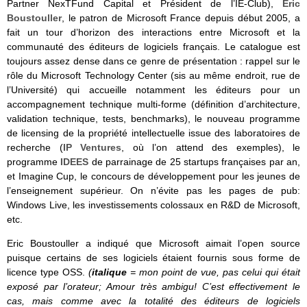
Partner NexTFund Capital et Président de l’IE-Club),
Eric
Boustouller
, le patron de Microsoft France depuis début 2005, a
fait un tour d’horizon des interactions entre Microsoft et la
communauté des éditeurs de logiciels français. Le catalogue est
toujours assez dense dans ce genre de présentation : rappel sur le
rôle du Microsoft Technology Center (sis au même endroit, rue de
l’Université) qui accueille notamment les éditeurs pour un
accompagnement technique multi-forme (définition d’architecture,
validation technique, tests, benchmarks), le nouveau programme
de licensing de la propriété intellectuelle issue des laboratoires de
recherche (
IP Ventures
, où l’on attend des exemples), le
programme
IDEES
de parrainage de 25 startups françaises par an,
et Imagine Cup, le concours de développement pour les jeunes de
l’enseignement supérieur. On n’évite pas les pages de pub:
Windows Live, les investissements colossaux en R&D de Microsoft,
etc.
Eric Boustouller a indiqué que Microsoft aimait l’open source
puisque certains de ses logiciels étaient fournis sous forme de
licence type OSS.
(
italique
= mon point de vue, pas celui qui était
exposé par l’orateur; Amour très ambigu! C’est effectivement le
cas, mais comme avec la totalité des éditeurs de logiciels