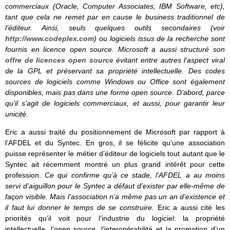
commerciaux (Oracle, Computer Associates, IBM Software, etc),
tant que cela ne remet par en cause le business traditionnel de
l’éditeur. Ainsi, seuls quelques outils secondaires (voir
http://www.codeplex.com
) ou logiciels issus de la recherche sont
fournis en licence open source. Microsoft a aussi structuré son
offre de licences open source
évitant entre autres l’aspect viral
de la GPL et préservant sa propriété intellectuelle. Des codes
sources de logiciels comme Windows ou Office sont également
disponibles, mais pas dans une forme open source. D’abord, parce
qu’il s’agit de logiciels commerciaux, et aussi, pour garantir leur
unicité.
Eric a aussi traité du positionnement de Microsoft par rapport à
l’AFDEL et du Syntec. En gros, il se félicite qu’une association
puisse représenter le métier d’éditeur de logiciels tout autant que le
Syntec ait récemment montré un plus grand intérêt pour cette
profession.
Ce qui confirme qu’à ce stade, l’AFDEL a au moins
servi d’aiguillon pour le Syntec a défaut d’exister par elle-même de
façon visible. Mais l’association n’a même pas un an d’existence et
il faut lui donner le temps de se construire.
Eric a aussi cité les
priorités qu’il voit pour l’industrie du logiciel: la propriété
intellectuelle, l’open source, l’interopérabilité et la promotion d’un