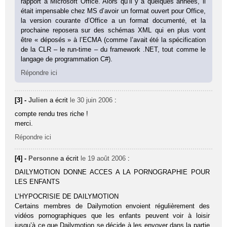
rapport à Microsoft Office. Alors qu’il y a quelques années, il
était impensable chez MS d’avoir un format ouvert pour Office,
la version courante d’Office a un format documenté, et la
prochaine reposera sur des schémas XML qui en plus vont
être « déposés » à l’ECMA (comme l’avait été la spécification
de la CLR – le run-time – du framework .NET, tout comme le
langage de programmation C#).
Répondre ici
[3] -
Julien
a écrit
le 30 juin 2006
:
compte rendu tres riche !
merci.
Répondre ici
[4] -
Personne
a écrit
le 19 août 2006
:
DAILYMOTION DONNE ACCES A LA PORNOGRAPHIE POUR
LES ENFANTS
L’HYPOCRISIE DE DAILYMOTION
Certains membres de Dailymotion envoient régulièrement des
vidéos pornographiques que les enfants peuvent voir à loisir
jusqu’à ce que Dailymotion se décide à les envoyer dans la partie