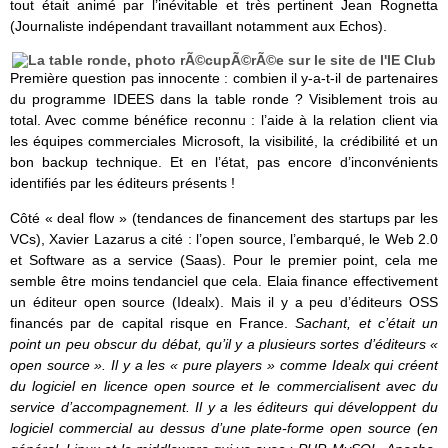
tout était animé par l’inévitable et très pertinent Jean Rognetta
(Journaliste indépendant travaillant notamment aux Echos).
Première question pas innocente : combien il y-a-t-il de partenaires
du programme IDEES dans la table ronde ? Visiblement trois au
total. Avec comme bénéfice reconnu : l’aide à la relation client via
les équipes commerciales Microsoft, la visibilité, la crédibilité et un
bon backup technique. Et en l’état, pas encore d’inconvénients
identifiés par les éditeurs présents !
Côté « deal flow » (tendances de financement des startups par les
VCs), Xavier Lazarus a cité : l’open source, l’embarqué, le Web 2.0
et Software as a service (Saas). Pour le premier point, cela me
semble être moins tendanciel que cela. Elaia finance effectivement
un éditeur open source (Idealx). Mais il y a peu d’éditeurs OSS
financés par de capital risque en France.
Sachant, et c’était un
point un peu obscur du débat, qu’il y a plusieurs sortes d’éditeurs «
open source ». Il y a les « pure players » comme Idealx qui créent
du logiciel en licence open source et le commercialisent avec du
service d’accompagnement. Il y a les éditeurs qui développent du
logiciel commercial au dessus d’une plate-forme open source (en