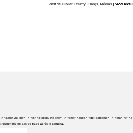
Post de
Olivier Ezratty
|
Blogs
,
Médias
|
5659 lectu
e=""> <acronym title=""> <b> <blockquote cite=""> <cite> <code> <del datetime=""> <em> <i> <q
st disponible en bas de page après le captcha.