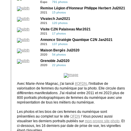
Expo
791 photos
Remise Légion d'Honneur Philippe Herbert Jul2021
2021
15 photos
Vivatech Jun2021
2021
120 photos
Visite C2N Palaiseau Mar2021
2021
17 photos
Annonce Stratégie Quantique C2N Jan2021
2021
137 photos
Maison Bergès Jul2020
2020
54 photos
Grenoble Jul2020
2020
22 photos
Avec Marie-Anne Magnac, j'ai lancé
#QFDN
, l'initiative de
valorisation de femmes du numérique par la photo. Elle circule dans
différentes manifestations. J'ai réalisé entre 2011 et mi 2023 plus de
800 portraits photographiques de femmes du numérique avec une
représentation de tous les métiers du numérique.
Les photos et les bios de ces femmes du numérique sont
présentées au complet sur le site
QFDN
! Vous pouvez aussi
visualiser les derniers portraits publiés sur
mon propre site photo
. Et
ci-dessous, les 16 derniers par date de prise de vue, les vignettes
étant cliquables.