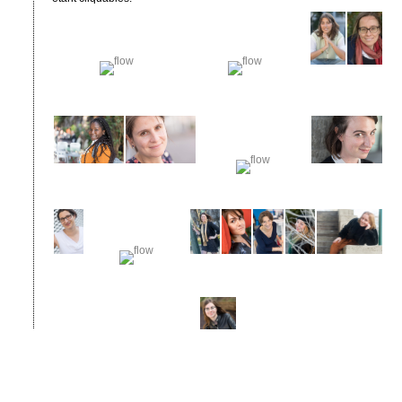
Articles
et
Commentaires
-
Logout