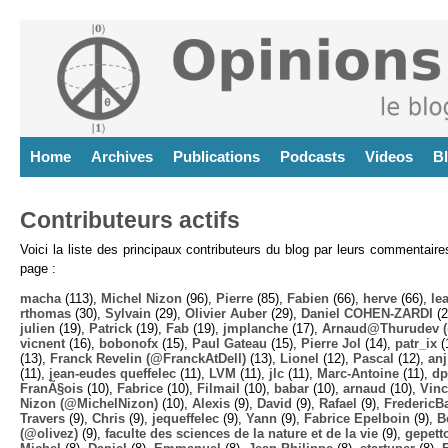
Home
Archives
Publications
Podcasts
Videos
B
Contributeurs actifs
Voici la liste des principaux contributeurs du blog par leurs commentair
page :
macha
(113),
Michel Nizon
(96),
Pierre
(85),
Fabien
(66),
herve
(66),
lea
rthomas
(30),
Sylvain
(29),
Olivier Auber
(29),
Daniel COHEN-ZARDI
(2
julien
(19),
Patrick
(19),
Fab
(19),
jmplanche
(17),
Arnaud@Thurudev (
vicnent
(16),
bobonofx
(15),
Paul Gateau
(15),
Pierre Jol
(14),
patr_ix
(
(13),
Franck Revelin (@FranckAtDell)
(13),
Lionel
(12),
Pascal
(12),
anj
(11),
jean-eudes queffelec
(11),
LVM
(11),
jlc
(11),
Marc-Antoine
(11),
dp
FranÃ§ois
(10),
Fabrice
(10),
Filmail
(10),
babar
(10),
arnaud
(10),
Vinc
Nizon (@MichelNizon)
(10),
Alexis
(9),
David
(9),
Rafael
(9),
FredericB
Travers
(9),
Chris
(9),
jequeffelec
(9),
Yann
(9),
Fabrice Epelboin
(9),
B
(@olivez)
(9),
faculte des sciences de la nature et de la vie
(9),
gepett