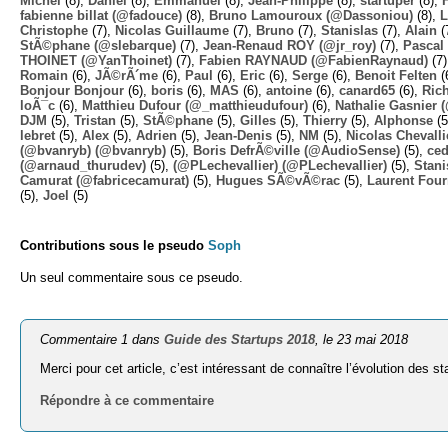
Michel
(8),
Daniel
(8),
Emmanuel
(8),
Jean-Philippe
(8),
startuper
(8),
fabienne billat (@fadouce)
(8),
Bruno Lamouroux (@Dassoniou)
(8),
L
Christophe
(7),
Nicolas Guillaume
(7),
Bruno
(7),
Stanislas
(7),
Alain
(
StÃ©phane (@slebarque)
(7),
Jean-Renaud ROY (@jr_roy)
(7),
Pascal 
THOINET (@YanThoinet)
(7),
Fabien RAYNAUD (@FabienRaynaud)
(7
Romain
(6),
JÃ©rÃ´me
(6),
Paul
(6),
Eric
(6),
Serge
(6),
Benoit Felten
(
Bonjour Bonjour
(6),
boris
(6),
MAS
(6),
antoine
(6),
canard65
(6),
Ric
loÃ¯c
(6),
Matthieu Dufour (@_matthieudufour)
(6),
Nathalie Gasnier
DJM
(5),
Tristan
(5),
StÃ©phane
(5),
Gilles
(5),
Thierry
(5),
Alphonse
(5
lebret
(5),
Alex
(5),
Adrien
(5),
Jean-Denis
(5),
NM
(5),
Nicolas Chevalli
(@bvanryb) (@bvanryb)
(5),
Boris DefrÃ©ville (@AudioSense)
(5),
ced
(@arnaud_thurudev)
(5),
(@PLechevallier) (@PLechevallier)
(5),
Stani
Camurat (@fabricecamurat)
(5),
Hugues SÃ©vÃ©rac
(5),
Laurent Four
(5),
Joel
(5)
Contributions sous le pseudo
Soph
Un seul commentaire sous ce pseudo.
Commentaire 1 dans
Guide des Startups 2018
, le 23 mai 2018
Merci pour cet article, c’est intéressant de connaître l’évolution des st
Répondre à ce commentaire