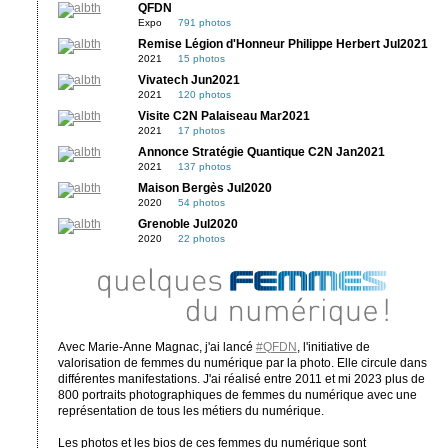
QFDN
Expo
791 photos
Remise Légion d'Honneur Philippe Herbert Jul2021
2021
15 photos
Vivatech Jun2021
2021
120 photos
Visite C2N Palaiseau Mar2021
2021
17 photos
Annonce Stratégie Quantique C2N Jan2021
2021
137 photos
Maison Bergès Jul2020
2020
54 photos
Grenoble Jul2020
2020
22 photos
Avec Marie-Anne Magnac, j'ai lancé
#QFDN
, l'initiative de
valorisation de femmes du numérique par la photo. Elle circule dans
différentes manifestations. J'ai réalisé entre 2011 et mi 2023 plus de
800 portraits photographiques de femmes du numérique avec une
représentation de tous les métiers du numérique.
Les photos et les bios de ces femmes du numérique sont