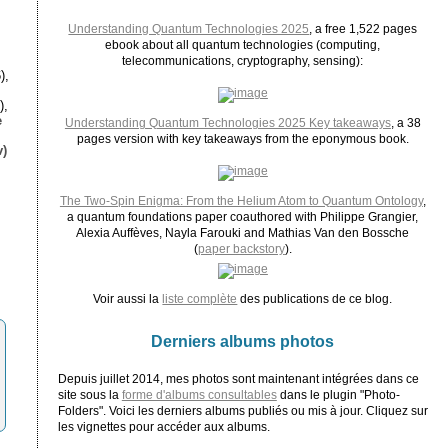
Understanding Quantum Technologies 2025
, a free 1,522 pages
ebook about all quantum technologies (computing,
telecommunications, cryptography, sensing):
),
),
e
Understanding Quantum Technologies 2025 Key takeaways
, a 38
pages version with key takeaways from the eponymous book.
)
The Two-Spin Enigma: From the Helium Atom to Quantum Ontology
,
a quantum foundations paper coauthored with Philippe Grangier,
Alexia Auffèves, Nayla Farouki and Mathias Van den Bossche
(
paper backstory
).
Voir aussi la
liste complète
des publications de ce blog.
Derniers albums photos
Depuis juillet 2014, mes photos sont maintenant intégrées dans ce
site sous la
forme d'albums consultables
dans le plugin "Photo-
Folders". Voici les derniers albums publiés ou mis à jour. Cliquez sur
les vignettes pour accéder aux albums.