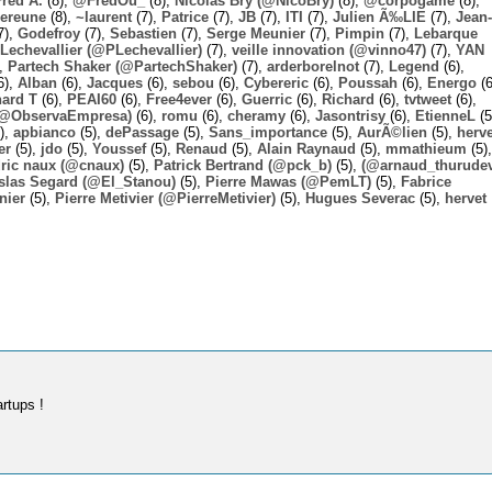
Fred A.
(8),
@FredOu_
(8),
Nicolas Bry (@NicoBry)
(8),
@corpogame
(8),
ereune
(8),
~laurent
(7),
Patrice
(7),
JB
(7),
ITI
(7),
Julien Ã‰LIE
(7),
Jean-
7),
Godefroy
(7),
Sebastien
(7),
Serge Meunier
(7),
Pimpin
(7),
Lebarque
Lechevallier (@PLechevallier)
(7),
veille innovation (@vinno47)
(7),
YAN
),
Partech Shaker (@PartechShaker)
(7),
arderborelnot
(7),
Legend
(6),
6),
Alban
(6),
Jacques
(6),
sebou
(6),
Cybereric
(6),
Poussah
(6),
Energo
(6
hard T
(6),
PEAI60
(6),
Free4ever
(6),
Guerric
(6),
Richard
(6),
tvtweet
(6),
 (@ObservaEmpresa)
(6),
romu
(6),
cheramy
(6),
Jasontrisy
(6),
EtienneL
(5
),
apbianco
(5),
dePassage
(5),
Sans_importance
(5),
AurÃ©lien
(5),
herv
er
(5),
jdo
(5),
Youssef
(5),
Renaud
(5),
Alain Raynaud
(5),
mmathieum
(5),
ric naux (@cnaux)
(5),
Patrick Bertrand (@pck_b)
(5),
(@arnaud_thurudev
slas Segard (@El_Stanou)
(5),
Pierre Mawas (@PemLT)
(5),
Fabrice
nier
(5),
Pierre Metivier (@PierreMetivier)
(5),
Hugues Severac
(5),
hervet
artups !