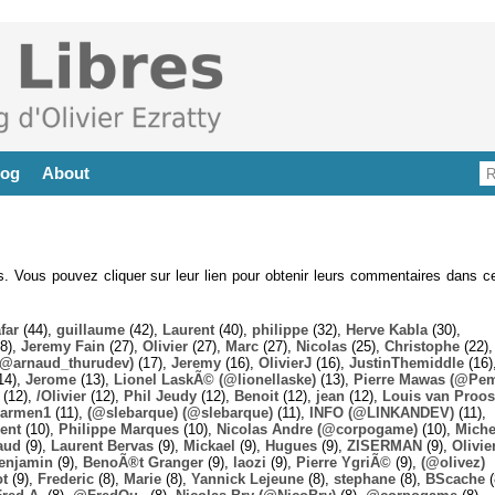
log
About
es. Vous pouvez cliquer sur leur lien pour obtenir leurs commentaires dans ce
far
(44),
guillaume
(42),
Laurent
(40),
philippe
(32),
Herve Kabla
(30),
8),
Jeremy Fain
(27),
Olivier
(27),
Marc
(27),
Nicolas
(25),
Christophe
(22),
@arnaud_thurudev)
(17),
Jeremy
(16),
OlivierJ
(16),
JustinThemiddle
(16)
14),
Jerome
(13),
Lionel LaskÃ© (@lionellaske)
(13),
Pierre Mawas (@Pe
(12),
/Olivier
(12),
Phil Jeudy
(12),
Benoit
(12),
jean
(12),
Louis van Proos
armen1
(11),
(@slebarque) (@slebarque)
(11),
INFO (@LINKANDEV)
(11),
ent
(10),
Philippe Marques
(10),
Nicolas Andre (@corpogame)
(10),
Miche
aud
(9),
Laurent Bervas
(9),
Mickael
(9),
Hugues
(9),
ZISERMAN
(9),
Olivie
enjamin
(9),
BenoÃ®t Granger
(9),
laozi
(9),
Pierre YgriÃ©
(9),
(@olivez)
ot
(9),
Frederic
(8),
Marie
(8),
Yannick Lejeune
(8),
stephane
(8),
BScache
(