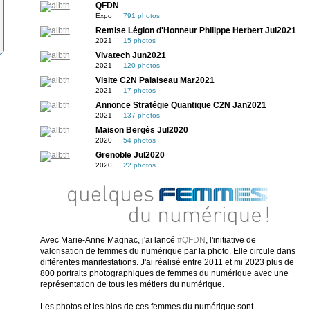
QFDN
Expo
791 photos
Remise Légion d'Honneur Philippe Herbert Jul2021
2021
15 photos
Vivatech Jun2021
2021
120 photos
Visite C2N Palaiseau Mar2021
2021
17 photos
Annonce Stratégie Quantique C2N Jan2021
2021
137 photos
Maison Bergès Jul2020
2020
54 photos
Grenoble Jul2020
2020
22 photos
Avec Marie-Anne Magnac, j'ai lancé
#QFDN
, l'initiative de
valorisation de femmes du numérique par la photo. Elle circule dans
différentes manifestations. J'ai réalisé entre 2011 et mi 2023 plus de
800 portraits photographiques de femmes du numérique avec une
représentation de tous les métiers du numérique.
Les photos et les bios de ces femmes du numérique sont