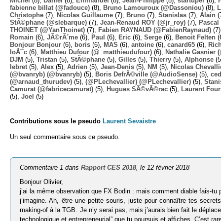
Michel
(8),
Daniel
(8),
Emmanuel
(8),
Jean-Philippe
(8),
startuper
(8),
fabienne billat (@fadouce)
(8),
Bruno Lamouroux (@Dassoniou)
(8),
L
Christophe
(7),
Nicolas Guillaume
(7),
Bruno
(7),
Stanislas
(7),
Alain
(
StÃ©phane (@slebarque)
(7),
Jean-Renaud ROY (@jr_roy)
(7),
Pascal 
THOINET (@YanThoinet)
(7),
Fabien RAYNAUD (@FabienRaynaud)
(7
Romain
(6),
JÃ©rÃ´me
(6),
Paul
(6),
Eric
(6),
Serge
(6),
Benoit Felten
(
Bonjour Bonjour
(6),
boris
(6),
MAS
(6),
antoine
(6),
canard65
(6),
Ric
loÃ¯c
(6),
Matthieu Dufour (@_matthieudufour)
(6),
Nathalie Gasnier
DJM
(5),
Tristan
(5),
StÃ©phane
(5),
Gilles
(5),
Thierry
(5),
Alphonse
(5
lebret
(5),
Alex
(5),
Adrien
(5),
Jean-Denis
(5),
NM
(5),
Nicolas Chevalli
(@bvanryb) (@bvanryb)
(5),
Boris DefrÃ©ville (@AudioSense)
(5),
ced
(@arnaud_thurudev)
(5),
(@PLechevallier) (@PLechevallier)
(5),
Stani
Camurat (@fabricecamurat)
(5),
Hugues SÃ©vÃ©rac
(5),
Laurent Four
(5),
Joel
(5)
Contributions sous le pseudo
Laurent Sevaistre
Un seul commentaire sous ce pseudo.
Commentaire 1 dans
Rapport CES 2018
, le 12 février 2018
Bonjour Olivier,
j’ai la même observation que FX Bodin : mais comment diable fais-tu po
j’imagine. Ah, être une petite souris, juste pour connaître tes secr
making-of à la TGB. Je n’y serai pas, mais j’aurais bien fait le dépla
technologique et entrepreneurial” que tu poursuis et affiches. C’est rare