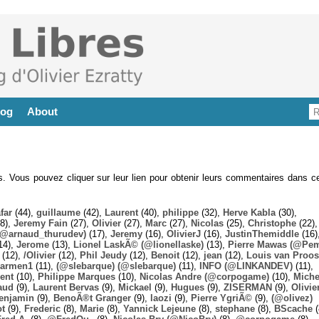
log
About
es. Vous pouvez cliquer sur leur lien pour obtenir leurs commentaires dans ce
far
(44),
guillaume
(42),
Laurent
(40),
philippe
(32),
Herve Kabla
(30),
8),
Jeremy Fain
(27),
Olivier
(27),
Marc
(27),
Nicolas
(25),
Christophe
(22),
@arnaud_thurudev)
(17),
Jeremy
(16),
OlivierJ
(16),
JustinThemiddle
(16)
14),
Jerome
(13),
Lionel LaskÃ© (@lionellaske)
(13),
Pierre Mawas (@Pe
(12),
/Olivier
(12),
Phil Jeudy
(12),
Benoit
(12),
jean
(12),
Louis van Proos
armen1
(11),
(@slebarque) (@slebarque)
(11),
INFO (@LINKANDEV)
(11),
ent
(10),
Philippe Marques
(10),
Nicolas Andre (@corpogame)
(10),
Miche
aud
(9),
Laurent Bervas
(9),
Mickael
(9),
Hugues
(9),
ZISERMAN
(9),
Olivie
enjamin
(9),
BenoÃ®t Granger
(9),
laozi
(9),
Pierre YgriÃ©
(9),
(@olivez)
ot
(9),
Frederic
(8),
Marie
(8),
Yannick Lejeune
(8),
stephane
(8),
BScache
(