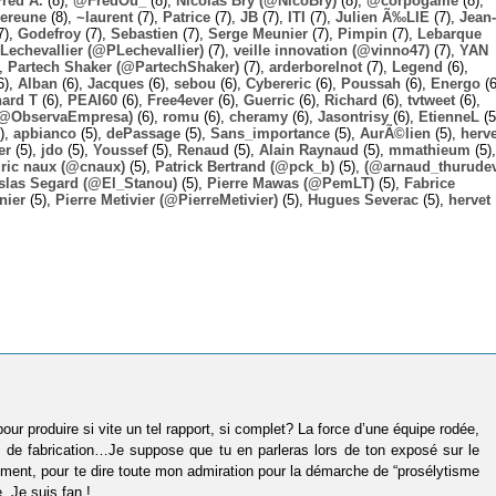
Fred A.
(8),
@FredOu_
(8),
Nicolas Bry (@NicoBry)
(8),
@corpogame
(8),
ereune
(8),
~laurent
(7),
Patrice
(7),
JB
(7),
ITI
(7),
Julien Ã‰LIE
(7),
Jean-
7),
Godefroy
(7),
Sebastien
(7),
Serge Meunier
(7),
Pimpin
(7),
Lebarque
Lechevallier (@PLechevallier)
(7),
veille innovation (@vinno47)
(7),
YAN
),
Partech Shaker (@PartechShaker)
(7),
arderborelnot
(7),
Legend
(6),
6),
Alban
(6),
Jacques
(6),
sebou
(6),
Cybereric
(6),
Poussah
(6),
Energo
(6
hard T
(6),
PEAI60
(6),
Free4ever
(6),
Guerric
(6),
Richard
(6),
tvtweet
(6),
 (@ObservaEmpresa)
(6),
romu
(6),
cheramy
(6),
Jasontrisy
(6),
EtienneL
(5
),
apbianco
(5),
dePassage
(5),
Sans_importance
(5),
AurÃ©lien
(5),
herv
er
(5),
jdo
(5),
Youssef
(5),
Renaud
(5),
Alain Raynaud
(5),
mmathieum
(5),
ric naux (@cnaux)
(5),
Patrick Bertrand (@pck_b)
(5),
(@arnaud_thurudev
slas Segard (@El_Stanou)
(5),
Pierre Mawas (@PemLT)
(5),
Fabrice
nier
(5),
Pierre Metivier (@PierreMetivier)
(5),
Hugues Severac
(5),
hervet
ur produire si vite un tel rapport, si complet? La force d’une équipe rodée,
ets de fabrication…Je suppose que tu en parleras lors de ton exposé sur le
cement, pour te dire toute mon admiration pour la démarche de “prosélytisme
. Je suis fan !