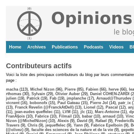
Home
Archives
Publications
Podcasts
Videos
B
Contributeurs actifs
Voici la liste des principaux contributeurs du blog par leurs commentair
page :
macha
(113),
Michel Nizon
(96),
Pierre
(85),
Fabien
(66),
herve
(66),
lea
rthomas
(30),
Sylvain
(29),
Olivier Auber
(29),
Daniel COHEN-ZARDI
(2
julien
(19),
Patrick
(19),
Fab
(19),
jmplanche
(17),
Arnaud@Thurudev (
vicnent
(16),
bobonofx
(15),
Paul Gateau
(15),
Pierre Jol
(14),
patr_ix
(
(13),
Franck Revelin (@FranckAtDell)
(13),
Lionel
(12),
Pascal
(12),
anj
(11),
jean-eudes queffelec
(11),
LVM
(11),
jlc
(11),
Marc-Antoine
(11),
dp
FranÃ§ois
(10),
Fabrice
(10),
Filmail
(10),
babar
(10),
arnaud
(10),
Vinc
Nizon (@MichelNizon)
(10),
Alexis
(9),
David
(9),
Rafael
(9),
FredericB
Travers
(9),
Chris
(9),
jequeffelec
(9),
Yann
(9),
Fabrice Epelboin
(9),
B
(@olivez)
(9),
faculte des sciences de la nature et de la vie
(9),
gepett