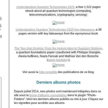
Understanding Quantum Technologies 2025
, a free 1,522 pages
ebook about all quantum technologies (computing,
telecommunications, cryptography, sensing):
),
),
e
Understanding Quantum Technologies 2025 Key takeaways
, a 38
pages version with key takeaways from the eponymous book.
)
The Two-Spin Enigma: From the Helium Atom to Quantum Ontology
,
a quantum foundations paper coauthored with Philippe Grangier,
Alexia Auffèves, Nayla Farouki and Mathias Van den Bossche
(
paper backstory
).
Voir aussi la
liste complète
des publications de ce blog.
Derniers albums photos
Depuis juillet 2014, mes photos sont maintenant intégrées dans ce
site sous la
forme d'albums consultables
dans le plugin "Photo-
Folders". Voici les derniers albums publiés ou mis à jour. Cliquez sur
les vignettes pour accéder aux albums.