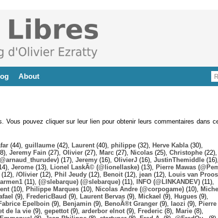
log
About
es. Vous pouvez cliquer sur leur lien pour obtenir leurs commentaires dans ce
far
(44),
guillaume
(42),
Laurent
(40),
philippe
(32),
Herve Kabla
(30),
8),
Jeremy Fain
(27),
Olivier
(27),
Marc
(27),
Nicolas
(25),
Christophe
(22),
@arnaud_thurudev)
(17),
Jeremy
(16),
OlivierJ
(16),
JustinThemiddle
(16)
14),
Jerome
(13),
Lionel LaskÃ© (@lionellaske)
(13),
Pierre Mawas (@Pe
(12),
/Olivier
(12),
Phil Jeudy
(12),
Benoit
(12),
jean
(12),
Louis van Proos
armen1
(11),
(@slebarque) (@slebarque)
(11),
INFO (@LINKANDEV)
(11),
ent
(10),
Philippe Marques
(10),
Nicolas Andre (@corpogame)
(10),
Miche
afael
(9),
FredericBaud
(9),
Laurent Bervas
(9),
Mickael
(9),
Hugues
(9),
Fabrice Epelboin
(9),
Benjamin
(9),
BenoÃ®t Granger
(9),
laozi
(9),
Pierre
t de la vie
(9),
gepettot
(9),
arderbor elnot
(9),
Frederic
(8),
Marie
(8),