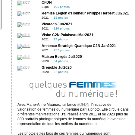
QFDN
Expo
791 photos
Remise Légion d'Honneur Philippe Herbert Jul2021
2021
15 photos
Vivatech Jun2021
2021
120 photos
Visite C2N Palaiseau Mar2021
2021
17 photos
Annonce Stratégie Quantique C2N Jan2021
2021
137 photos
Maison Bergès Jul2020
2020
54 photos
Grenoble Jul2020
2020
22 photos
Avec Marie-Anne Magnac, j'ai lancé
#QFDN
, l'initiative de
valorisation de femmes du numérique par la photo. Elle circule dans
différentes manifestations. J'ai réalisé entre 2011 et mi 2023 plus de
800 portraits photographiques de femmes du numérique avec une
représentation de tous les métiers du numérique.
Les photos et les bios de ces femmes du numérique sont