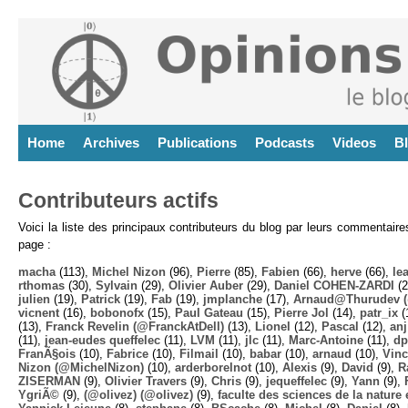
Home
Archives
Publications
Podcasts
Videos
B
Contributeurs actifs
Voici la liste des principaux contributeurs du blog par leurs commentair
page :
macha
(113),
Michel Nizon
(96),
Pierre
(85),
Fabien
(66),
herve
(66),
lea
rthomas
(30),
Sylvain
(29),
Olivier Auber
(29),
Daniel COHEN-ZARDI
(2
julien
(19),
Patrick
(19),
Fab
(19),
jmplanche
(17),
Arnaud@Thurudev (
vicnent
(16),
bobonofx
(15),
Paul Gateau
(15),
Pierre Jol
(14),
patr_ix
(
(13),
Franck Revelin (@FranckAtDell)
(13),
Lionel
(12),
Pascal
(12),
anj
(11),
jean-eudes queffelec
(11),
LVM
(11),
jlc
(11),
Marc-Antoine
(11),
dp
FranÃ§ois
(10),
Fabrice
(10),
Filmail
(10),
babar
(10),
arnaud
(10),
Vinc
Nizon (@MichelNizon)
(10),
arderborelnot
(10),
Alexis
(9),
David
(9),
R
ZISERMAN
(9),
Olivier Travers
(9),
Chris
(9),
jequeffelec
(9),
Yann
(9),
YgriÃ©
(9),
(@olivez) (@olivez)
(9),
faculte des sciences de la nature e