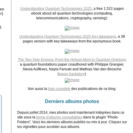
Understanding Quantum Technologies 2025
, a free 1,522 pages
ien
r)
ebook about all quantum technologies (computing,
telecommunications, cryptography, sensing):
),
Understanding Quantum Technologies 2025 Key takeaways
, a 38
pages version with key takeaways from the eponymous book.
The Two-Spin Enigma: From the Helium Atom to Quantum Ontology
,
a quantum foundations paper coauthored with Philippe Grangier,
Alexia Auffèves, Nayla Farouki and Mathias Van den Bossche
(
paper backstory
).
Voir aussi la
liste complète
des publications de ce blog.
Derniers albums photos
Depuis juillet 2014, mes photos sont maintenant intégrées dans ce
site sous la
forme d'albums consultables
dans le plugin "Photo-
Folders". Voici les derniers albums publiés ou mis à jour. Cliquez sur
les vignettes pour accéder aux albums.