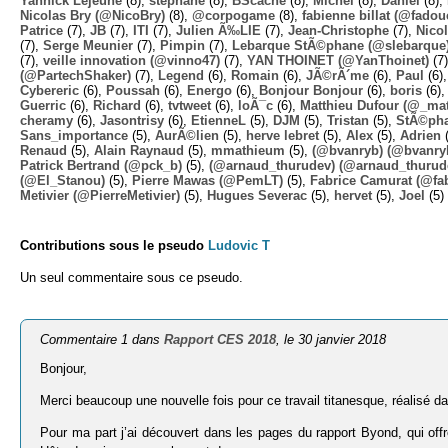
Yannick Lejeune
(8),
stephane
(8),
BScache
(8),
Michel
(8),
Daniel
(8),
Nicolas Bry (@NicoBry)
(8),
@corpogame
(8),
fabienne billat (@fadou
Patrice
(7),
JB
(7),
ITI
(7),
Julien Ã‰LIE
(7),
Jean-Christophe
(7),
Nico
(7),
Serge Meunier
(7),
Pimpin
(7),
Lebarque StÃ©phane (@slebarque
(7),
veille innovation (@vinno47)
(7),
YAN THOINET (@YanThoinet)
(7
(@PartechShaker)
(7),
Legend
(6),
Romain
(6),
JÃ©rÃ´me
(6),
Paul
(6)
Cybereric
(6),
Poussah
(6),
Energo
(6),
Bonjour Bonjour
(6),
boris
(6)
Guerric
(6),
Richard
(6),
tvtweet
(6),
loÃ¯c
(6),
Matthieu Dufour (@_mat
cheramy
(6),
Jasontrisy
(6),
EtienneL
(5),
DJM
(5),
Tristan
(5),
StÃ©ph
Sans_importance
(5),
AurÃ©lien
(5),
herve lebret
(5),
Alex
(5),
Adrien
(
Renaud
(5),
Alain Raynaud
(5),
mmathieum
(5),
(@bvanryb) (@bvanry
Patrick Bertrand (@pck_b)
(5),
(@arnaud_thurudev) (@arnaud_thurud
(@El_Stanou)
(5),
Pierre Mawas (@PemLT)
(5),
Fabrice Camurat (@fa
Metivier (@PierreMetivier)
(5),
Hugues Severac
(5),
hervet
(5),
Joel
(5)
Contributions sous le pseudo
Ludovic T
Un seul commentaire sous ce pseudo.
Commentaire 1 dans
Rapport CES 2018
, le 30 janvier 2018
Bonjour,
Merci beaucoup une nouvelle fois pour ce travail titanesque, réalisé d
Pour ma part j’ai découvert dans les pages du rapport Byond, qui o