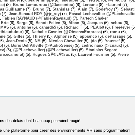
Emmanuel
(8),
Jean-Philippe
(8),
startuper
(8),
Fred A.
(8),
@FredOu_
(8),
ce)
(8),
Bruno Lamouroux (@Dassoniou)
(8),
Lereune
(8),
~laurent
(7),
las Guillaume
(7),
Bruno
(7),
Stanislas
(7),
Alain
(7),
Godefroy
(7),
Sebast
)
(7),
Jean-Renaud ROY (@jr_roy)
(7),
Pascal Lechevallier (@PLechevallie
),
Fabien RAYNAUD (@FabienRaynaud)
(7),
Partech Shaker
,
Eric
(6),
Serge
(6),
Benoit Felten
(6),
Alban
(6),
Jacques
(6),
sebou
(6),
,
MAS
(6),
antoine
(6),
canard65
(6),
Richard T
(6),
PEAI60
(6),
Free4ever
(6
thieudufour)
(6),
Nathalie Gasnier (@ObservaEmpresa)
(6),
romu
(6),
ane
(5),
Gilles
(5),
Thierry
(5),
Alphonse
(5),
apbianco
(5),
dePassage
(5),
5),
Jean-Denis
(5),
NM
(5),
Nicolas Chevallier
(5),
jdo
(5),
Youssef
(5),
b)
(5),
Boris DefrÃ©ville (@AudioSense)
(5),
cedric naux (@cnaux)
(5),
ev)
(5),
(@PLechevallier) (@PLechevallier)
(5),
Stanislas Segard
bricecamurat)
(5),
Hugues SÃ©vÃ©rac
(5),
Laurent Fournier
(5),
Pierre
ans des délais dont beaucoup pourraient rougir!
ffre une plateforme pour créer des environnements VR sans programmation!