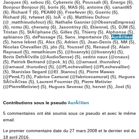
Jacques
(6),
sebou
(6),
Cybereric
(6),
Poussah
(6),
Energo
(6),
Bonjour Bonjour
(6),
boris
(6),
MAS
(6),
antoine
(6),
canard65
(6),
Richard T
(6),
PEAI60
(6),
Free4ever
(6),
Guerric
(6),
Richard
(6),
tvtweet
(6),
loÃ¯c
(6),
Matthieu Dufour
(@_matthieudufour)
(6),
Nathalie Gasnier (@ObservaEmpresa)
(6),
romu
(6),
cheramy
(6),
Jasontrisy
(6),
EtienneL
(5),
DJM
(5),
Tristan
(5),
StÃ©phane
(5),
Gilles
(5),
Thierry
(5),
Alphonse
(5),
apbianco
(5),
dePassage
(5),
Sans_importance
(5),
AurÃ©lien
(5),
herve lebret
(5),
Alex
(5),
Adrien
(5),
Jean-Denis
(5),
NM
(5),
Nicolas Chevallier
(5),
jdo
(5),
Youssef
(5),
Renaud
(5),
Alain
Raynaud
(5),
mmathieum
(5),
(@bvanryb) (@bvanryb)
(5),
Boris DefrÃ©ville (@AudioSense)
(5),
cedric naux (@cnaux)
(5),
Patrick Bertrand (@pck_b)
(5),
(@arnaud_thurudev)
(@arnaud_thurudev)
(5),
(@PLechevallier) (@PLechevallier)
(5),
Stanislas Segard (@El_Stanou)
(5),
Pierre Mawas
(@PemLT)
(5),
Fabrice Camurat (@fabricecamurat)
(5),
Hugues
SÃ©vÃ©rac
(5),
Laurent Fournier
(5),
Pierre Metivier
(@PierreMetivier)
(5),
Hugues Severac
(5),
hervet
(5),
Joel
(5)
Contributions sous le pseudo
AurÃ©lien
5 commentaires ont été soumis sous ce pseudo et avec le même
email.
Le premier commentaire date du 27 mars 2008 et le dernier est du
18 avril 2016.