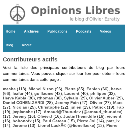
Home
Archives
Publications
Podcasts
Videos
Blog
About
Contributeurs actifs
Voici la liste des principaux contributeurs du blog par leurs
commentaires. Vous pouvez cliquer sur leur lien pour obtenir leurs
commentaires dans cette page :
macha
(113),
Michel Nizon
(96),
Pierre
(85),
Fabien
(66),
herve
(66),
leafar
(44),
guillaume
(42),
Laurent
(40),
philippe
(32),
Herve Kabla
(30),
rthomas
(30),
Sylvain
(29),
Olivier Auber
(29),
Daniel COHEN-ZARDI
(28),
Jeremy Fain
(27),
Olivier
(27),
Marc
(27),
Nicolas
(25),
Christophe
(22),
julien
(19),
Patrick
(19),
Fab
(19),
jmplanche
(17),
Arnaud@Thurudev (@arnaud_thurudev)
(17),
Jeremy
(16),
OlivierJ
(16),
JustinThemiddle
(16),
vicnent
(16),
bobonofx
(15),
Paul Gateau
(15),
Pierre Jol
(14),
patr_ix
(14),
Jerome
(13),
Lionel LaskÃ© (@lionellaske)
(13),
Pierre