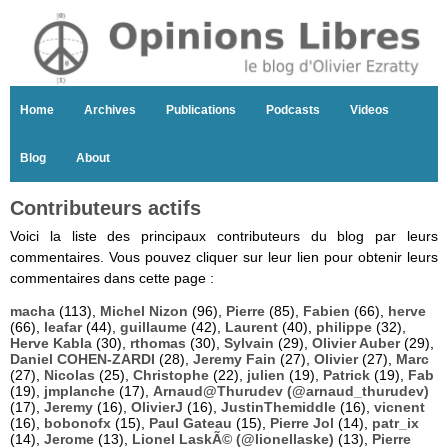
Home
Archives
Publications
Podcasts
Videos
Blog
About
Contributeurs actifs
Voici la liste des principaux contributeurs du blog par leurs
commentaires. Vous pouvez cliquer sur leur lien pour obtenir leurs
commentaires dans cette page :
macha
(113),
Michel Nizon
(96),
Pierre
(85),
Fabien
(66),
herve
(66),
leafar
(44),
guillaume
(42),
Laurent
(40),
philippe
(32),
Herve Kabla
(30),
rthomas
(30),
Sylvain
(29),
Olivier Auber
(29),
Daniel COHEN-ZARDI
(28),
Jeremy Fain
(27),
Olivier
(27),
Marc
(27),
Nicolas
(25),
Christophe
(22),
julien
(19),
Patrick
(19),
Fab
(19),
jmplanche
(17),
Arnaud@Thurudev (@arnaud_thurudev)
(17),
Jeremy
(16),
OlivierJ
(16),
JustinThemiddle
(16),
vicnent
(16),
bobonofx
(15),
Paul Gateau
(15),
Pierre Jol
(14),
patr_ix
(14),
Jerome
(13),
Lionel LaskÃ© (@lionellaske)
(13),
Pierre