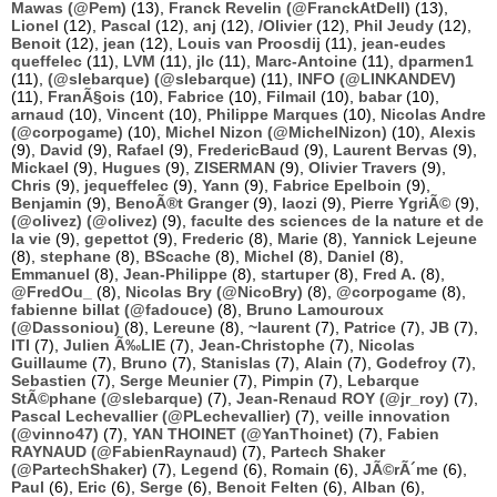
Mawas (@Pem)
(13),
Franck Revelin (@FranckAtDell)
(13),
Lionel
(12),
Pascal
(12),
anj
(12),
/Olivier
(12),
Phil Jeudy
(12),
Benoit
(12),
jean
(12),
Louis van Proosdij
(11),
jean-eudes
queffelec
(11),
LVM
(11),
jlc
(11),
Marc-Antoine
(11),
dparmen1
(11),
(@slebarque) (@slebarque)
(11),
INFO (@LINKANDEV)
(11),
FranÃ§ois
(10),
Fabrice
(10),
Filmail
(10),
babar
(10),
arnaud
(10),
Vincent
(10),
Philippe Marques
(10),
Nicolas Andre
(@corpogame)
(10),
Michel Nizon (@MichelNizon)
(10),
Alexis
(9),
David
(9),
Rafael
(9),
FredericBaud
(9),
Laurent Bervas
(9),
Mickael
(9),
Hugues
(9),
ZISERMAN
(9),
Olivier Travers
(9),
Chris
(9),
jequeffelec
(9),
Yann
(9),
Fabrice Epelboin
(9),
Benjamin
(9),
BenoÃ®t Granger
(9),
laozi
(9),
Pierre YgriÃ©
(9),
(@olivez) (@olivez)
(9),
faculte des sciences de la nature et de
la vie
(9),
gepettot
(9),
Frederic
(8),
Marie
(8),
Yannick Lejeune
(8),
stephane
(8),
BScache
(8),
Michel
(8),
Daniel
(8),
Emmanuel
(8),
Jean-Philippe
(8),
startuper
(8),
Fred A.
(8),
@FredOu_
(8),
Nicolas Bry (@NicoBry)
(8),
@corpogame
(8),
fabienne billat (@fadouce)
(8),
Bruno Lamouroux
(@Dassoniou)
(8),
Lereune
(8),
~laurent
(7),
Patrice
(7),
JB
(7),
ITI
(7),
Julien Ã‰LIE
(7),
Jean-Christophe
(7),
Nicolas
Guillaume
(7),
Bruno
(7),
Stanislas
(7),
Alain
(7),
Godefroy
(7),
Sebastien
(7),
Serge Meunier
(7),
Pimpin
(7),
Lebarque
StÃ©phane (@slebarque)
(7),
Jean-Renaud ROY (@jr_roy)
(7),
Pascal Lechevallier (@PLechevallier)
(7),
veille innovation
(@vinno47)
(7),
YAN THOINET (@YanThoinet)
(7),
Fabien
RAYNAUD (@FabienRaynaud)
(7),
Partech Shaker
(@PartechShaker)
(7),
Legend
(6),
Romain
(6),
JÃ©rÃ´me
(6),
Paul
(6),
Eric
(6),
Serge
(6),
Benoit Felten
(6),
Alban
(6),