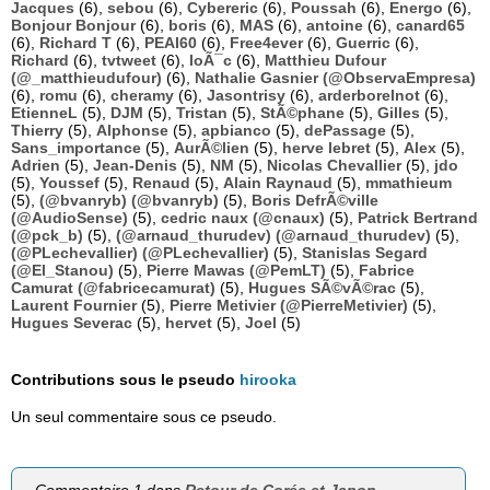
Jacques
(6),
sebou
(6),
Cybereric
(6),
Poussah
(6),
Energo
(6),
Bonjour Bonjour
(6),
boris
(6),
MAS
(6),
antoine
(6),
canard65
(6),
Richard T
(6),
PEAI60
(6),
Free4ever
(6),
Guerric
(6),
Richard
(6),
tvtweet
(6),
loÃ¯c
(6),
Matthieu Dufour
(@_matthieudufour)
(6),
Nathalie Gasnier (@ObservaEmpresa)
(6),
romu
(6),
cheramy
(6),
Jasontrisy
(6),
arderborelnot
(6),
EtienneL
(5),
DJM
(5),
Tristan
(5),
StÃ©phane
(5),
Gilles
(5),
Thierry
(5),
Alphonse
(5),
apbianco
(5),
dePassage
(5),
Sans_importance
(5),
AurÃ©lien
(5),
herve lebret
(5),
Alex
(5),
Adrien
(5),
Jean-Denis
(5),
NM
(5),
Nicolas Chevallier
(5),
jdo
(5),
Youssef
(5),
Renaud
(5),
Alain Raynaud
(5),
mmathieum
(5),
(@bvanryb) (@bvanryb)
(5),
Boris DefrÃ©ville
(@AudioSense)
(5),
cedric naux (@cnaux)
(5),
Patrick Bertrand
(@pck_b)
(5),
(@arnaud_thurudev) (@arnaud_thurudev)
(5),
(@PLechevallier) (@PLechevallier)
(5),
Stanislas Segard
(@El_Stanou)
(5),
Pierre Mawas (@PemLT)
(5),
Fabrice
Camurat (@fabricecamurat)
(5),
Hugues SÃ©vÃ©rac
(5),
Laurent Fournier
(5),
Pierre Metivier (@PierreMetivier)
(5),
Hugues Severac
(5),
hervet
(5),
Joel
(5)
Contributions sous le pseudo
hirooka
Un seul commentaire sous ce pseudo.