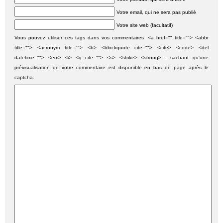
Votre email, qui ne sera pas publié
Votre site web (facultatif)
Vous pouvez utiliser ces tags dans vos commentaires :<a href="" title=""> <abbr
title=""> <acronym title=""> <b> <blockquote cite=""> <cite> <code> <del
datetime=""> <em> <i> <q cite=""> <s> <strike> <strong> , sachant qu'une
prévisualisation de votre commentaire est disponible en bas de page après le
captcha.