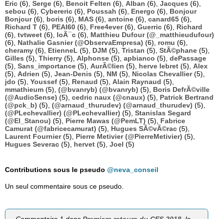
Eric
(6),
Serge
(6),
Benoit Felten
(6),
Alban
(6),
Jacques
(6),
sebou
(6),
Cybereric
(6),
Poussah
(6),
Energo
(6),
Bonjour
Bonjour
(6),
boris
(6),
MAS
(6),
antoine
(6),
canard65
(6),
Richard T
(6),
PEAI60
(6),
Free4ever
(6),
Guerric
(6),
Richard
(6),
tvtweet
(6),
loÃ¯c
(6),
Matthieu Dufour (@_matthieudufour)
(6),
Nathalie Gasnier (@ObservaEmpresa)
(6),
romu
(6),
cheramy
(6),
EtienneL
(5),
DJM
(5),
Tristan
(5),
StÃ©phane
(5),
Gilles
(5),
Thierry
(5),
Alphonse
(5),
apbianco
(5),
dePassage
(5),
Sans_importance
(5),
AurÃ©lien
(5),
herve lebret
(5),
Alex
(5),
Adrien
(5),
Jean-Denis
(5),
NM
(5),
Nicolas Chevallier
(5),
jdo
(5),
Youssef
(5),
Renaud
(5),
Alain Raynaud
(5),
mmathieum
(5),
(@bvanryb) (@bvanryb)
(5),
Boris DefrÃ©ville
(@AudioSense)
(5),
cedric naux (@cnaux)
(5),
Patrick Bertrand
(@pck_b)
(5),
(@arnaud_thurudev) (@arnaud_thurudev)
(5),
(@PLechevallier) (@PLechevallier)
(5),
Stanislas Segard
(@El_Stanou)
(5),
Pierre Mawas (@PemLT)
(5),
Fabrice
Camurat (@fabricecamurat)
(5),
Hugues SÃ©vÃ©rac
(5),
Laurent Fournier
(5),
Pierre Metivier (@PierreMetivier)
(5),
Hugues Severac
(5),
hervet
(5),
Joel
(5)
Contributions sous le pseudo
@neva_conseil
Un seul commentaire sous ce pseudo.