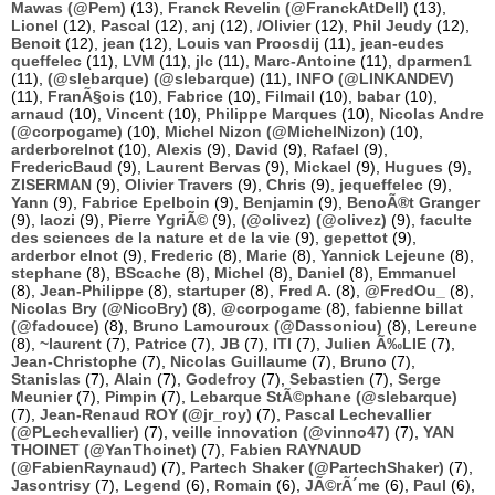
Mawas (@Pem)
(13),
Franck Revelin (@FranckAtDell)
(13),
Lionel
(12),
Pascal
(12),
anj
(12),
/Olivier
(12),
Phil Jeudy
(12),
Benoit
(12),
jean
(12),
Louis van Proosdij
(11),
jean-eudes
queffelec
(11),
LVM
(11),
jlc
(11),
Marc-Antoine
(11),
dparmen1
(11),
(@slebarque) (@slebarque)
(11),
INFO (@LINKANDEV)
(11),
FranÃ§ois
(10),
Fabrice
(10),
Filmail
(10),
babar
(10),
arnaud
(10),
Vincent
(10),
Philippe Marques
(10),
Nicolas Andre
(@corpogame)
(10),
Michel Nizon (@MichelNizon)
(10),
arderborelnot
(10),
Alexis
(9),
David
(9),
Rafael
(9),
FredericBaud
(9),
Laurent Bervas
(9),
Mickael
(9),
Hugues
(9),
ZISERMAN
(9),
Olivier Travers
(9),
Chris
(9),
jequeffelec
(9),
Yann
(9),
Fabrice Epelboin
(9),
Benjamin
(9),
BenoÃ®t Granger
(9),
laozi
(9),
Pierre YgriÃ©
(9),
(@olivez) (@olivez)
(9),
faculte
des sciences de la nature et de la vie
(9),
gepettot
(9),
arderbor elnot
(9),
Frederic
(8),
Marie
(8),
Yannick Lejeune
(8),
stephane
(8),
BScache
(8),
Michel
(8),
Daniel
(8),
Emmanuel
(8),
Jean-Philippe
(8),
startuper
(8),
Fred A.
(8),
@FredOu_
(8),
Nicolas Bry (@NicoBry)
(8),
@corpogame
(8),
fabienne billat
(@fadouce)
(8),
Bruno Lamouroux (@Dassoniou)
(8),
Lereune
(8),
~laurent
(7),
Patrice
(7),
JB
(7),
ITI
(7),
Julien Ã‰LIE
(7),
Jean-Christophe
(7),
Nicolas Guillaume
(7),
Bruno
(7),
Stanislas
(7),
Alain
(7),
Godefroy
(7),
Sebastien
(7),
Serge
Meunier
(7),
Pimpin
(7),
Lebarque StÃ©phane (@slebarque)
(7),
Jean-Renaud ROY (@jr_roy)
(7),
Pascal Lechevallier
(@PLechevallier)
(7),
veille innovation (@vinno47)
(7),
YAN
THOINET (@YanThoinet)
(7),
Fabien RAYNAUD
(@FabienRaynaud)
(7),
Partech Shaker (@PartechShaker)
(7),
Jasontrisy
(7),
Legend
(6),
Romain
(6),
JÃ©rÃ´me
(6),
Paul
(6),