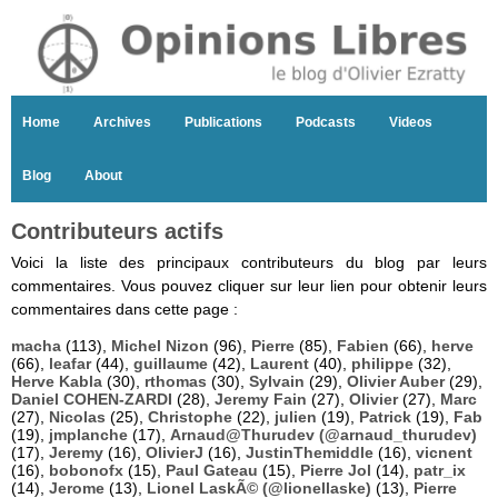
Home
Archives
Publications
Podcasts
Videos
Blog
About
Contributeurs actifs
Voici la liste des principaux contributeurs du blog par leurs
commentaires. Vous pouvez cliquer sur leur lien pour obtenir leurs
commentaires dans cette page :
macha
(113),
Michel Nizon
(96),
Pierre
(85),
Fabien
(66),
herve
(66),
leafar
(44),
guillaume
(42),
Laurent
(40),
philippe
(32),
Herve Kabla
(30),
rthomas
(30),
Sylvain
(29),
Olivier Auber
(29),
Daniel COHEN-ZARDI
(28),
Jeremy Fain
(27),
Olivier
(27),
Marc
(27),
Nicolas
(25),
Christophe
(22),
julien
(19),
Patrick
(19),
Fab
(19),
jmplanche
(17),
Arnaud@Thurudev (@arnaud_thurudev)
(17),
Jeremy
(16),
OlivierJ
(16),
JustinThemiddle
(16),
vicnent
(16),
bobonofx
(15),
Paul Gateau
(15),
Pierre Jol
(14),
patr_ix
(14),
Jerome
(13),
Lionel LaskÃ© (@lionellaske)
(13),
Pierre