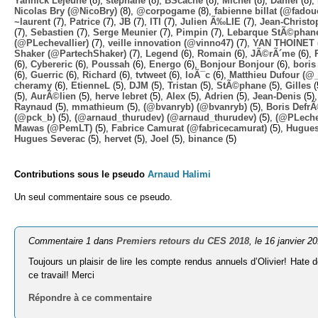
Yannick Lejeune
(8),
stephane
(8),
BScache
(8),
Michel
(8),
Daniel
(8),
Nicolas Bry (@NicoBry)
(8),
@corpogame
(8),
fabienne billat (@fadou
~laurent
(7),
Patrice
(7),
JB
(7),
ITI
(7),
Julien Ã‰LIE
(7),
Jean-Christo
(7),
Sebastien
(7),
Serge Meunier
(7),
Pimpin
(7),
Lebarque StÃ©phane
(@PLechevallier)
(7),
veille innovation (@vinno47)
(7),
YAN THOINET 
Shaker (@PartechShaker)
(7),
Legend
(6),
Romain
(6),
JÃ©rÃ´me
(6),
(6),
Cybereric
(6),
Poussah
(6),
Energo
(6),
Bonjour Bonjour
(6),
boris
(6),
Guerric
(6),
Richard
(6),
tvtweet
(6),
loÃ¯c
(6),
Matthieu Dufour (@
cheramy
(6),
EtienneL
(5),
DJM
(5),
Tristan
(5),
StÃ©phane
(5),
Gilles
(
(5),
AurÃ©lien
(5),
herve lebret
(5),
Alex
(5),
Adrien
(5),
Jean-Denis
(5)
Raynaud
(5),
mmathieum
(5),
(@bvanryb) (@bvanryb)
(5),
Boris Defr
(@pck_b)
(5),
(@arnaud_thurudev) (@arnaud_thurudev)
(5),
(@PLechev
Mawas (@PemLT)
(5),
Fabrice Camurat (@fabricecamurat)
(5),
Hugue
Hugues Severac
(5),
hervet
(5),
Joel
(5),
binance
(5)
Contributions sous le pseudo
Arnaud Halimi
Un seul commentaire sous ce pseudo.
Commentaire 1 dans
Premiers retours du CES 2018
, le 16 janvier 2
Toujours un plaisir de lire les compte rendus annuels d’Olivier! Hate
ce travail! Merci
Répondre à ce commentaire