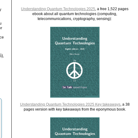
Understanding Quantum Technologies 2025
, a free 1,522 pages
y
ebook about all quantum technologies (computing,
telecommunications, cryptography, sensing):
u
er
ce
5),
Understanding Quantum Technologies 2025 Key takeaways
, a 38
pages version with key takeaways from the eponymous book.