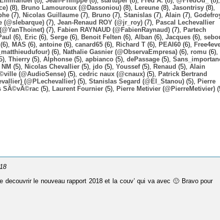
Emmanuel
(8),
Jean-Philippe
(8),
startuper
(8),
Fred A.
(8),
@FredOu_
(8),
ce)
(8),
Bruno Lamouroux (@Dassoniou)
(8),
Lereune
(8),
Jasontrisy
(8),
phe
(7),
Nicolas Guillaume
(7),
Bruno
(7),
Stanislas
(7),
Alain
(7),
Godefro
 (@slebarque)
(7),
Jean-Renaud ROY (@jr_roy)
(7),
Pascal Lechevallier
(@YanThoinet)
(7),
Fabien RAYNAUD (@FabienRaynaud)
(7),
Partech
Paul
(6),
Eric
(6),
Serge
(6),
Benoit Felten
(6),
Alban
(6),
Jacques
(6),
sebo
(6),
MAS
(6),
antoine
(6),
canard65
(6),
Richard T
(6),
PEAI60
(6),
Free4ev
_matthieudufour)
(6),
Nathalie Gasnier (@ObservaEmpresa)
(6),
romu
(6),
5),
Thierry
(5),
Alphonse
(5),
apbianco
(5),
dePassage
(5),
Sans_importan
,
NM
(5),
Nicolas Chevallier
(5),
jdo
(5),
Youssef
(5),
Renaud
(5),
Alain
Ã©ville (@AudioSense)
(5),
cedric naux (@cnaux)
(5),
Patrick Bertrand
allier) (@PLechevallier)
(5),
Stanislas Segard (@El_Stanou)
(5),
Pierre
s SÃ©vÃ©rac
(5),
Laurent Fournier
(5),
Pierre Metivier (@PierreMetivier)
(
018
 de decouvrir le nouveau rapport 2018 et la couv’ qui va avec 🙂 Bravo pour