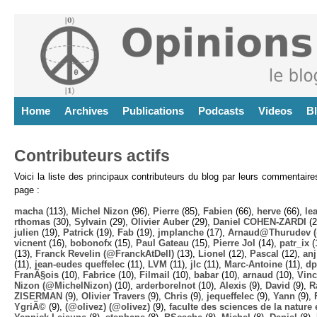
Home
Archives
Publications
Podcasts
Videos
B
Contributeurs actifs
Voici la liste des principaux contributeurs du blog par leurs commentair
page :
macha
(113),
Michel Nizon
(96),
Pierre
(85),
Fabien
(66),
herve
(66),
lea
rthomas
(30),
Sylvain
(29),
Olivier Auber
(29),
Daniel COHEN-ZARDI
(2
julien
(19),
Patrick
(19),
Fab
(19),
jmplanche
(17),
Arnaud@Thurudev (
vicnent
(16),
bobonofx
(15),
Paul Gateau
(15),
Pierre Jol
(14),
patr_ix
(
(13),
Franck Revelin (@FranckAtDell)
(13),
Lionel
(12),
Pascal
(12),
anj
(11),
jean-eudes queffelec
(11),
LVM
(11),
jlc
(11),
Marc-Antoine
(11),
dp
FranÃ§ois
(10),
Fabrice
(10),
Filmail
(10),
babar
(10),
arnaud
(10),
Vinc
Nizon (@MichelNizon)
(10),
arderborelnot
(10),
Alexis
(9),
David
(9),
R
ZISERMAN
(9),
Olivier Travers
(9),
Chris
(9),
jequeffelec
(9),
Yann
(9),
YgriÃ©
(9),
(@olivez) (@olivez)
(9),
faculte des sciences de la nature e