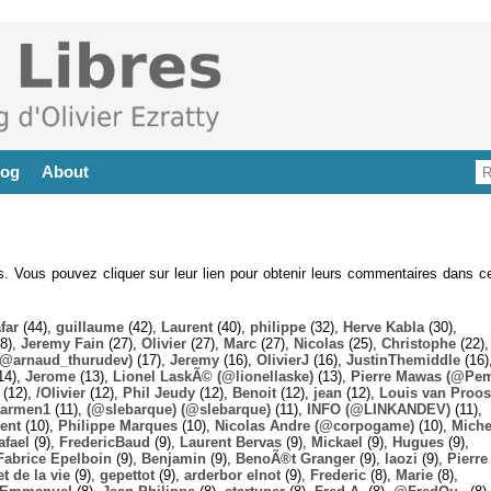
log
About
es. Vous pouvez cliquer sur leur lien pour obtenir leurs commentaires dans ce
far
(44),
guillaume
(42),
Laurent
(40),
philippe
(32),
Herve Kabla
(30),
8),
Jeremy Fain
(27),
Olivier
(27),
Marc
(27),
Nicolas
(25),
Christophe
(22),
@arnaud_thurudev)
(17),
Jeremy
(16),
OlivierJ
(16),
JustinThemiddle
(16)
14),
Jerome
(13),
Lionel LaskÃ© (@lionellaske)
(13),
Pierre Mawas (@Pe
(12),
/Olivier
(12),
Phil Jeudy
(12),
Benoit
(12),
jean
(12),
Louis van Proos
armen1
(11),
(@slebarque) (@slebarque)
(11),
INFO (@LINKANDEV)
(11),
ent
(10),
Philippe Marques
(10),
Nicolas Andre (@corpogame)
(10),
Miche
afael
(9),
FredericBaud
(9),
Laurent Bervas
(9),
Mickael
(9),
Hugues
(9),
Fabrice Epelboin
(9),
Benjamin
(9),
BenoÃ®t Granger
(9),
laozi
(9),
Pierre
t de la vie
(9),
gepettot
(9),
arderbor elnot
(9),
Frederic
(8),
Marie
(8),