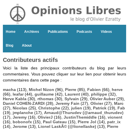
Home
Archives
Publications
Podcasts
Videos
Blog
About
Contributeurs actifs
Voici la liste des principaux contributeurs du blog par leurs
commentaires. Vous pouvez cliquer sur leur lien pour obtenir leurs
commentaires dans cette page :
macha
(113),
Michel Nizon
(96),
Pierre
(85),
Fabien
(66),
herve
(66),
leafar
(44),
guillaume
(42),
Laurent
(40),
philippe
(32),
Herve Kabla
(30),
rthomas
(30),
Sylvain
(29),
Olivier Auber
(29),
Daniel COHEN-ZARDI
(28),
Jeremy Fain
(27),
Olivier
(27),
Marc
(27),
Nicolas
(25),
Christophe
(22),
julien
(19),
Patrick
(19),
Fab
(19),
jmplanche
(17),
Arnaud@Thurudev (@arnaud_thurudev)
(17),
Jeremy
(16),
OlivierJ
(16),
JustinThemiddle
(16),
vicnent
(16),
bobonofx
(15),
Paul Gateau
(15),
Pierre Jol
(14),
patr_ix
(14),
Jerome
(13),
Lionel LaskÃ© (@lionellaske)
(13),
Pierre