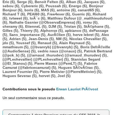
Eric
(6),
Serge
(6),
Benoit Felten
(6),
Alban
(6),
Jacques
(6),
sebou
(6),
Cybereric
(6),
Poussah
(6),
Energo
(6),
Bonjour
Bonjour
(6),
boris
(6),
MAS
(6),
antoine
(6),
canard65
(6),
Richard T
(6),
PEAI60
(6),
Free4ever
(6),
Guerric
(6),
Richard
(6),
tvtweet
(6),
loÃ¯c
(6),
Matthieu Dufour (@_matthieudufour)
(6),
Nathalie Gasnier (@ObservaEmpresa)
(6),
romu
(6),
cheramy
(6),
EtienneL
(5),
DJM
(5),
Tristan
(5),
StÃ©phane
(5),
Gilles
(5),
Thierry
(5),
Alphonse
(5),
apbianco
(5),
dePassage
(5),
Sans_importance
(5),
AurÃ©lien
(5),
herve lebret
(5),
Alex
(5),
Adrien
(5),
Jean-Denis
(5),
NM
(5),
Nicolas Chevallier
(5),
jdo
(5),
Youssef
(5),
Renaud
(5),
Alain Raynaud
(5),
mmathieum
(5),
(@bvanryb) (@bvanryb)
(5),
Boris DefrÃ©ville
(@AudioSense)
(5),
cedric naux (@cnaux)
(5),
Patrick Bertrand
(@pck_b)
(5),
(@arnaud_thurudev) (@arnaud_thurudev)
(5),
(@PLechevallier) (@PLechevallier)
(5),
Stanislas Segard
(@El_Stanou)
(5),
Pierre Mawas (@PemLT)
(5),
Fabrice
Camurat (@fabricecamurat)
(5),
Hugues SÃ©vÃ©rac
(5),
Laurent Fournier
(5),
Pierre Metivier (@PierreMetivier)
(5),
Hugues Severac
(5),
hervet
(5),
Joel
(5)
Contributions sous le pseudo
Erwan Lauriot PrÃ©vost
Un seul commentaire sous ce pseudo.