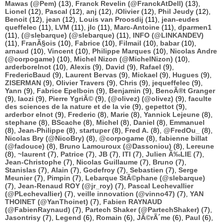
Mawas (@Pem)
(13),
Franck Revelin (@FranckAtDell)
(13),
Lionel
(12),
Pascal
(12),
anj
(12),
/Olivier
(12),
Phil Jeudy
(12),
Benoit
(12),
jean
(12),
Louis van Proosdij
(11),
jean-eudes
queffelec
(11),
LVM
(11),
jlc
(11),
Marc-Antoine
(11),
dparmen1
(11),
(@slebarque) (@slebarque)
(11),
INFO (@LINKANDEV)
(11),
FranÃ§ois
(10),
Fabrice
(10),
Filmail
(10),
babar
(10),
arnaud
(10),
Vincent
(10),
Philippe Marques
(10),
Nicolas Andre
(@corpogame)
(10),
Michel Nizon (@MichelNizon)
(10),
arderborelnot
(10),
Alexis
(9),
David
(9),
Rafael
(9),
FredericBaud
(9),
Laurent Bervas
(9),
Mickael
(9),
Hugues
(9),
ZISERMAN
(9),
Olivier Travers
(9),
Chris
(9),
jequeffelec
(9),
Yann
(9),
Fabrice Epelboin
(9),
Benjamin
(9),
BenoÃ®t Granger
(9),
laozi
(9),
Pierre YgriÃ©
(9),
(@olivez) (@olivez)
(9),
faculte
des sciences de la nature et de la vie
(9),
gepettot
(9),
arderbor elnot
(9),
Frederic
(8),
Marie
(8),
Yannick Lejeune
(8),
stephane
(8),
BScache
(8),
Michel
(8),
Daniel
(8),
Emmanuel
(8),
Jean-Philippe
(8),
startuper
(8),
Fred A.
(8),
@FredOu_
(8),
Nicolas Bry (@NicoBry)
(8),
@corpogame
(8),
fabienne billat
(@fadouce)
(8),
Bruno Lamouroux (@Dassoniou)
(8),
Lereune
(8),
~laurent
(7),
Patrice
(7),
JB
(7),
ITI
(7),
Julien Ã‰LIE
(7),
Jean-Christophe
(7),
Nicolas Guillaume
(7),
Bruno
(7),
Stanislas
(7),
Alain
(7),
Godefroy
(7),
Sebastien
(7),
Serge
Meunier
(7),
Pimpin
(7),
Lebarque StÃ©phane (@slebarque)
(7),
Jean-Renaud ROY (@jr_roy)
(7),
Pascal Lechevallier
(@PLechevallier)
(7),
veille innovation (@vinno47)
(7),
YAN
THOINET (@YanThoinet)
(7),
Fabien RAYNAUD
(@FabienRaynaud)
(7),
Partech Shaker (@PartechShaker)
(7),
Jasontrisy
(7),
Legend
(6),
Romain
(6),
JÃ©rÃ´me
(6),
Paul
(6),