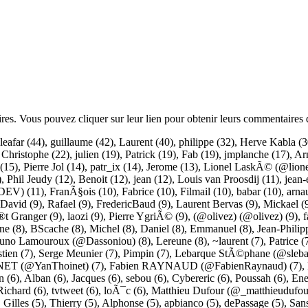
ires. Vous pouvez cliquer sur leur lien pour obtenir leurs commentaires 
leafar
(44),
guillaume
(42),
Laurent
(40),
philippe
(32),
Herve Kabla
(3
,
Christophe
(22),
julien
(19),
Patrick
(19),
Fab
(19),
jmplanche
(17),
Ar
(15),
Pierre Jol
(14),
patr_ix
(14),
Jerome
(13),
Lionel LaskÃ© (@lione
),
Phil Jeudy
(12),
Benoit
(12),
jean
(12),
Louis van Proosdij
(11),
jean-
DEV)
(11),
FranÃ§ois
(10),
Fabrice
(10),
Filmail
(10),
babar
(10),
arna
David
(9),
Rafael
(9),
FredericBaud
(9),
Laurent Bervas
(9),
Mickael
(
t Granger
(9),
laozi
(9),
Pierre YgriÃ©
(9),
(@olivez) (@olivez)
(9),
f
ane
(8),
BScache
(8),
Michel
(8),
Daniel
(8),
Emmanuel
(8),
Jean-Philip
uno Lamouroux (@Dassoniou)
(8),
Lereune
(8),
~laurent
(7),
Patrice
(
tien
(7),
Serge Meunier
(7),
Pimpin
(7),
Lebarque StÃ©phane (@sleba
ET (@YanThoinet)
(7),
Fabien RAYNAUD (@FabienRaynaud)
(7),
n
(6),
Alban
(6),
Jacques
(6),
sebou
(6),
Cybereric
(6),
Poussah
(6),
Ene
Richard
(6),
tvtweet
(6),
loÃ¯c
(6),
Matthieu Dufour (@_matthieudufou
,
Gilles
(5),
Thierry
(5),
Alphonse
(5),
apbianco
(5),
dePassage
(5),
San