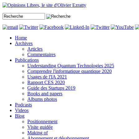
Home
Archives
Articles
Commentaires
Publications
Understanding Quantum Technologies 2025
Comprendre l'informatique quantique 2020
Usages de l'IA 2021
Rapport CES 2020
Guide des Startups 2019
Books and papers
Albums photos
Podcasts
Videos
Blog
Positionnement
Visite guidée
Making of
Abonnement et désabonnement