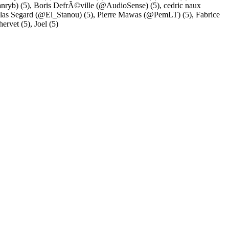
nryb)
(5),
Boris DefrÃ©ville (@AudioSense)
(5),
cedric naux
slas Segard (@El_Stanou)
(5),
Pierre Mawas (@PemLT)
(5),
Fabrice
hervet
(5),
Joel
(5)