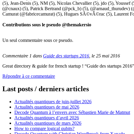
(5),
Jean-Denis
(5),
NM
(5),
Nicolas Chevallier
(5),
jdo
(5),
Youssef
(
(@cnaux)
(5),
Patrick Bertrand (@pck_b)
(5),
(@arnaud_thurudev) (
Camurat (@fabricecamurat)
(5),
Hugues SÃ©vÃ©rac
(5),
Laurent Fo
Contributions sous le pseudo
@themakersio
Un seul commentaire sous ce pseudo.
Commentaire 1 dans
Guide des startups 2016
, le 25 mai 2016
Great directory & guide for french startup ! “Guide des startups 201
Répondre à ce commentaire
Last posts / derniers articles
Actualités quantiques de juin-juillet 2026
Actualités quantiques de mai 2026
Decode Quantum à l’envers avec Sébastien Marie de Matmut
Actualités quantiques d’avril 2026
Actualités quantiques de mars 2026
How to compare logical qubits?
Decode Quantum with Christian Weedbrook from Xanadu