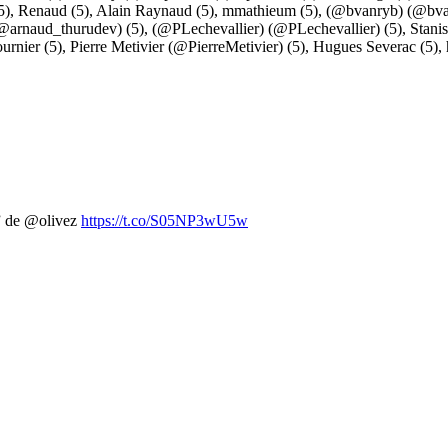
5),
Renaud
(5),
Alain Raynaud
(5),
mmathieum
(5),
(@bvanryb) (@bva
@arnaud_thurudev)
(5),
(@PLechevallier) (@PLechevallier)
(5),
Stani
urnier
(5),
Pierre Metivier (@PierreMetivier)
(5),
Hugues Severac
(5),
6” de @olivez
https://t.co/S05NP3wU5w