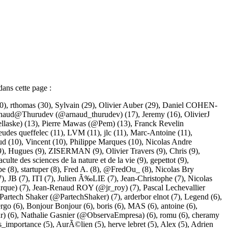
dans cette page :
0),
rthomas
(30),
Sylvain
(29),
Olivier Auber
(29),
Daniel COHEN-
naud@Thurudev (@arnaud_thurudev)
(17),
Jeremy
(16),
OlivierJ
llaske)
(13),
Pierre Mawas (@Pem)
(13),
Franck Revelin
eudes queffelec
(11),
LVM
(11),
jlc
(11),
Marc-Antoine
(11),
ud
(10),
Vincent
(10),
Philippe Marques
(10),
Nicolas Andre
9),
Hugues
(9),
ZISERMAN
(9),
Olivier Travers
(9),
Chris
(9),
aculte des sciences de la nature et de la vie
(9),
gepettot
(9),
pe
(8),
startuper
(8),
Fred A.
(8),
@FredOu_
(8),
Nicolas Bry
7),
JB
(7),
ITI
(7),
Julien Ã‰LIE
(7),
Jean-Christophe
(7),
Nicolas
rque)
(7),
Jean-Renaud ROY (@jr_roy)
(7),
Pascal Lechevallier
Partech Shaker (@PartechShaker)
(7),
arderbor elnot
(7),
Legend
(6),
rgo
(6),
Bonjour Bonjour
(6),
boris
(6),
MAS
(6),
antoine
(6),
r)
(6),
Nathalie Gasnier (@ObservaEmpresa)
(6),
romu
(6),
cheramy
s_importance
(5),
AurÃ©lien
(5),
herve lebret
(5),
Alex
(5),
Adrien