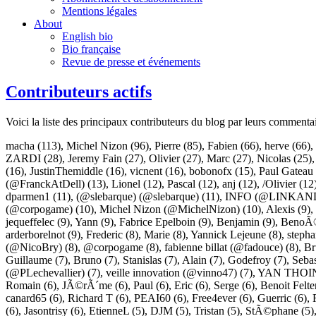
Mentions légales
About
English bio
Bio française
Revue de presse et événements
Contributeurs actifs
Voici la liste des principaux contributeurs du blog par leurs commenta
macha
(113),
Michel Nizon
(96),
Pierre
(85),
Fabien
(66),
herve
(66),
ZARDI
(28),
Jeremy Fain
(27),
Olivier
(27),
Marc
(27),
Nicolas
(25)
(16),
JustinThemiddle
(16),
vicnent
(16),
bobonofx
(15),
Paul Gateau
(@FranckAtDell)
(13),
Lionel
(12),
Pascal
(12),
anj
(12),
/Olivier
(12
dparmen1
(11),
(@slebarque) (@slebarque)
(11),
INFO (@LINKAN
(@corpogame)
(10),
Michel Nizon (@MichelNizon)
(10),
Alexis
(9),
jequeffelec
(9),
Yann
(9),
Fabrice Epelboin
(9),
Benjamin
(9),
BenoÃ®
arderborelnot
(9),
Frederic
(8),
Marie
(8),
Yannick Lejeune
(8),
steph
(@NicoBry)
(8),
@corpogame
(8),
fabienne billat (@fadouce)
(8),
Br
Guillaume
(7),
Bruno
(7),
Stanislas
(7),
Alain
(7),
Godefroy
(7),
Sebas
(@PLechevallier)
(7),
veille innovation (@vinno47)
(7),
YAN THOIN
Romain
(6),
JÃ©rÃ´me
(6),
Paul
(6),
Eric
(6),
Serge
(6),
Benoit Felte
canard65
(6),
Richard T
(6),
PEAI60
(6),
Free4ever
(6),
Guerric
(6),
(6),
Jasontrisy
(6),
EtienneL
(5),
DJM
(5),
Tristan
(5),
StÃ©phane
(5)