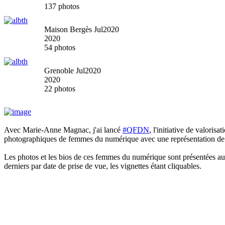
137 photos
Maison Bergès Jul2020
2020
54 photos
Grenoble Jul2020
2020
22 photos
Avec Marie-Anne Magnac, j'ai lancé
#QFDN
, l'initiative de valori
photographiques de femmes du numérique avec une représentation de 
Les photos et les bios de ces femmes du numérique sont présentées au 
derniers par date de prise de vue, les vignettes étant cliquables.
Gaëlle Rannou
Gaëlle est étudiante à 42 Paris et tutrice de l’équipe pédagogique (en 2021).
Jehanne Dussert
Jehanne est étudiante à l'école 42, membre d'AI For Tomorrow et d'Open Law, le Droit ouvert. Elle est aussi fondatrice de "Comprendre l'endométriose", un chatbot informant sur cette maladie qui touche une personne menstruée sur 10, disponible sur Messenger. #entrepreneuse #juridique #santé