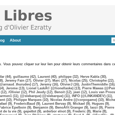
log
About
es. Vous pouvez cliquer sur leur lien pour obtenir leurs commentaires dans ce
far
(44),
guillaume
(42),
Laurent
(40),
philippe
(32),
Herve Kabla
(30),
8),
Jeremy Fain
(27),
Olivier
(27),
Marc
(27),
Nicolas
(25),
Christophe
(22),
@arnaud_thurudev)
(17),
Jeremy
(16),
OlivierJ
(16),
JustinThemiddle
(16)
14),
Jerome
(13),
Lionel LaskÃ© (@lionellaske)
(13),
Pierre Mawas (@Pe
(12),
/Olivier
(12),
Phil Jeudy
(12),
Benoit
(12),
jean
(12),
Louis van Proos
armen1
(11),
(@slebarque) (@slebarque)
(11),
INFO (@LINKANDEV)
(11),
ent
(10),
Philippe Marques
(10),
Nicolas Andre (@corpogame)
(10),
Miche
afael
(9),
FredericBaud
(9),
Laurent Bervas
(9),
Mickael
(9),
Hugues
(9),
Fabrice Epelboin
(9),
Benjamin
(9),
BenoÃ®t Granger
(9),
laozi
(9),
Pierre
t de la vie
(9),
gepettot
(9),
arderbor elnot
(9),
Frederic
(8),
Marie
(8),