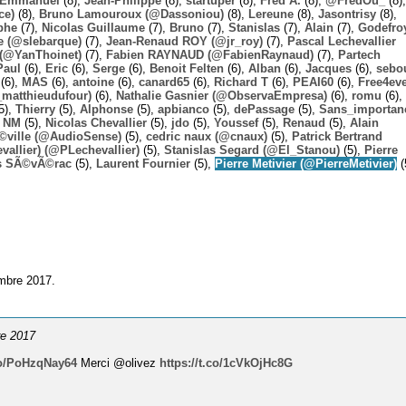
Emmanuel
(8),
Jean-Philippe
(8),
startuper
(8),
Fred A.
(8),
@FredOu_
(8),
ce)
(8),
Bruno Lamouroux (@Dassoniou)
(8),
Lereune
(8),
Jasontrisy
(8),
phe
(7),
Nicolas Guillaume
(7),
Bruno
(7),
Stanislas
(7),
Alain
(7),
Godefro
 (@slebarque)
(7),
Jean-Renaud ROY (@jr_roy)
(7),
Pascal Lechevallier
(@YanThoinet)
(7),
Fabien RAYNAUD (@FabienRaynaud)
(7),
Partech
Paul
(6),
Eric
(6),
Serge
(6),
Benoit Felten
(6),
Alban
(6),
Jacques
(6),
sebo
(6),
MAS
(6),
antoine
(6),
canard65
(6),
Richard T
(6),
PEAI60
(6),
Free4ev
_matthieudufour)
(6),
Nathalie Gasnier (@ObservaEmpresa)
(6),
romu
(6),
5),
Thierry
(5),
Alphonse
(5),
apbianco
(5),
dePassage
(5),
Sans_importan
,
NM
(5),
Nicolas Chevallier
(5),
jdo
(5),
Youssef
(5),
Renaud
(5),
Alain
Ã©ville (@AudioSense)
(5),
cedric naux (@cnaux)
(5),
Patrick Bertrand
allier) (@PLechevallier)
(5),
Stanislas Segard (@El_Stanou)
(5),
Pierre
s SÃ©vÃ©rac
(5),
Laurent Fournier
(5),
Pierre Metivier (@PierreMetivier)
(
embre 2017.
re 2017
.co/PoHzqNay64
Merci @olivez
https://t.co/1cVkOjHc8G