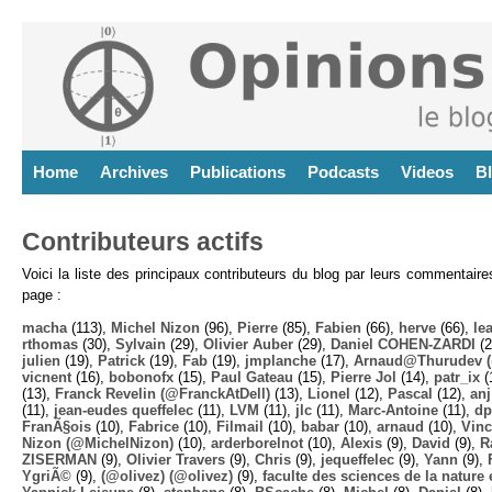
Home
Archives
Publications
Podcasts
Videos
B
Contributeurs actifs
Voici la liste des principaux contributeurs du blog par leurs commentair
page :
macha
(113),
Michel Nizon
(96),
Pierre
(85),
Fabien
(66),
herve
(66),
lea
rthomas
(30),
Sylvain
(29),
Olivier Auber
(29),
Daniel COHEN-ZARDI
(2
julien
(19),
Patrick
(19),
Fab
(19),
jmplanche
(17),
Arnaud@Thurudev (
vicnent
(16),
bobonofx
(15),
Paul Gateau
(15),
Pierre Jol
(14),
patr_ix
(
(13),
Franck Revelin (@FranckAtDell)
(13),
Lionel
(12),
Pascal
(12),
anj
(11),
jean-eudes queffelec
(11),
LVM
(11),
jlc
(11),
Marc-Antoine
(11),
dp
FranÃ§ois
(10),
Fabrice
(10),
Filmail
(10),
babar
(10),
arnaud
(10),
Vinc
Nizon (@MichelNizon)
(10),
arderborelnot
(10),
Alexis
(9),
David
(9),
R
ZISERMAN
(9),
Olivier Travers
(9),
Chris
(9),
jequeffelec
(9),
Yann
(9),
YgriÃ©
(9),
(@olivez) (@olivez)
(9),
faculte des sciences de la nature e