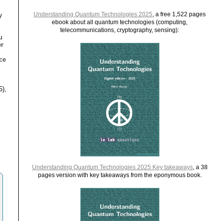
Understanding Quantum Technologies 2025
, a free 1,522 pages
y
ebook about all quantum technologies (computing,
telecommunications, cryptography, sensing):
u
er
ce
5),
Understanding Quantum Technologies 2025 Key takeaways
, a 38
pages version with key takeaways from the eponymous book.