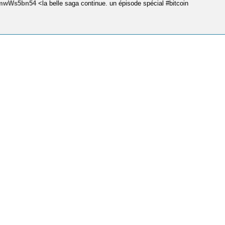
/pmwWs5bn54
<la belle saga continue. un épisode spécial #bitcoin