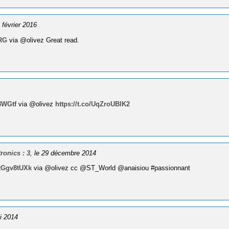
6 février 2016
WRG
via @olivez Great read.
48WGtf
via @olivez
https://t.co/UqZroUBlK2
ronics : 3
, le 29 décembre 2014
WtGgv8tUXk
via @olivez cc @ST_World @anaisiou #passionnant
ai 2014