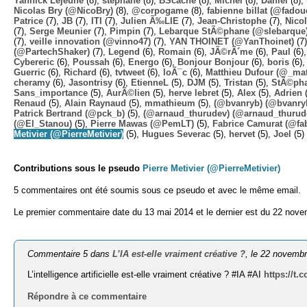
Yannick Lejeune
(8),
stephane
(8),
BScache
(8),
Michel
(8),
Daniel
(8),
Nicolas Bry (@NicoBry)
(8),
@corpogame
(8),
fabienne billat (@fadou
Patrice
(7),
JB
(7),
ITI
(7),
Julien Ã‰LIE
(7),
Jean-Christophe
(7),
Nico
(7),
Serge Meunier
(7),
Pimpin
(7),
Lebarque StÃ©phane (@slebarque
(7),
veille innovation (@vinno47)
(7),
YAN THOINET (@YanThoinet)
(7
(@PartechShaker)
(7),
Legend
(6),
Romain
(6),
JÃ©rÃ´me
(6),
Paul
(6)
Cybereric
(6),
Poussah
(6),
Energo
(6),
Bonjour Bonjour
(6),
boris
(6)
Guerric
(6),
Richard
(6),
tvtweet
(6),
loÃ¯c
(6),
Matthieu Dufour (@_mat
cheramy
(6),
Jasontrisy
(6),
EtienneL
(5),
DJM
(5),
Tristan
(5),
StÃ©ph
Sans_importance
(5),
AurÃ©lien
(5),
herve lebret
(5),
Alex
(5),
Adrien
(
Renaud
(5),
Alain Raynaud
(5),
mmathieum
(5),
(@bvanryb) (@bvanry
Patrick Bertrand (@pck_b)
(5),
(@arnaud_thurudev) (@arnaud_thurud
(@El_Stanou)
(5),
Pierre Mawas (@PemLT)
(5),
Fabrice Camurat (@fa
Metivier (@PierreMetivier)
(5),
Hugues Severac
(5),
hervet
(5),
Joel
(5)
Contributions sous le pseudo
Pierre Metivier (@PierreMetivier)
5 commentaires ont été soumis sous ce pseudo et avec le même email.
Le premier commentaire date du 13 mai 2014 et le dernier est du 22 nov
Commentaire 5 dans
L’IA est-elle vraiment créative ?
, le 22 novemb
L’intelligence artificielle est-elle vraiment créative ? #IA #AI
https://t
Répondre à ce commentaire