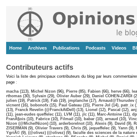
Home
Archives
Publications
Podcasts
Videos
B
Contributeurs actifs
Voici la liste des principaux contributeurs du blog par leurs commentair
page :
macha
(113),
Michel Nizon
(96),
Pierre
(85),
Fabien
(66),
herve
(66),
lea
rthomas
(30),
Sylvain
(29),
Olivier Auber
(29),
Daniel COHEN-ZARDI
(2
julien
(19),
Patrick
(19),
Fab
(19),
jmplanche
(17),
Arnaud@Thurudev (
vicnent
(16),
bobonofx
(15),
Paul Gateau
(15),
Pierre Jol
(14),
patr_ix
(
(13),
Franck Revelin (@FranckAtDell)
(13),
Lionel
(12),
Pascal
(12),
anj
(11),
jean-eudes queffelec
(11),
LVM
(11),
jlc
(11),
Marc-Antoine
(11),
dp
FranÃ§ois
(10),
Fabrice
(10),
Filmail
(10),
babar
(10),
arnaud
(10),
Vinc
Nizon (@MichelNizon)
(10),
arderborelnot
(10),
Alexis
(9),
David
(9),
R
ZISERMAN
(9),
Olivier Travers
(9),
Chris
(9),
jequeffelec
(9),
Yann
(9),
YgriÃ©
(9),
(@olivez) (@olivez)
(9),
faculte des sciences de la nature e