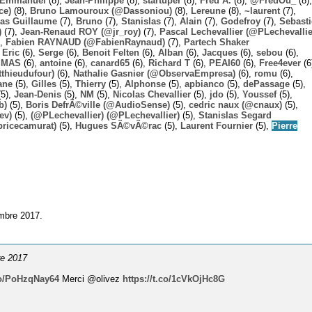
Emmanuel
(8),
Jean-Philippe
(8),
startuper
(8),
Fred A.
(8),
@FredOu_
(8),
ce)
(8),
Bruno Lamouroux (@Dassoniou)
(8),
Lereune
(8),
~laurent
(7),
las Guillaume
(7),
Bruno
(7),
Stanislas
(7),
Alain
(7),
Godefroy
(7),
Sebast
)
(7),
Jean-Renaud ROY (@jr_roy)
(7),
Pascal Lechevallier (@PLechevallie
),
Fabien RAYNAUD (@FabienRaynaud)
(7),
Partech Shaker
,
Eric
(6),
Serge
(6),
Benoit Felten
(6),
Alban
(6),
Jacques
(6),
sebou
(6),
,
MAS
(6),
antoine
(6),
canard65
(6),
Richard T
(6),
PEAI60
(6),
Free4ever
(6
thieudufour)
(6),
Nathalie Gasnier (@ObservaEmpresa)
(6),
romu
(6),
ane
(5),
Gilles
(5),
Thierry
(5),
Alphonse
(5),
apbianco
(5),
dePassage
(5),
5),
Jean-Denis
(5),
NM
(5),
Nicolas Chevallier
(5),
jdo
(5),
Youssef
(5),
b)
(5),
Boris DefrÃ©ville (@AudioSense)
(5),
cedric naux (@cnaux)
(5),
ev)
(5),
(@PLechevallier) (@PLechevallier)
(5),
Stanislas Segard
bricecamurat)
(5),
Hugues SÃ©vÃ©rac
(5),
Laurent Fournier
(5),
Pierre
embre 2017.
re 2017
.co/PoHzqNay64
Merci @olivez
https://t.co/1cVkOjHc8G