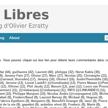
log
About
es. Vous pouvez cliquer sur leur lien pour obtenir leurs commentaires dans ce
far
(44),
guillaume
(42),
Laurent
(40),
philippe
(32),
Herve Kabla
(30),
8),
Jeremy Fain
(27),
Olivier
(27),
Marc
(27),
Nicolas
(25),
Christophe
(22),
@arnaud_thurudev)
(17),
Jeremy
(16),
OlivierJ
(16),
JustinThemiddle
(16)
14),
Jerome
(13),
Lionel LaskÃ© (@lionellaske)
(13),
Pierre Mawas (@Pe
(12),
/Olivier
(12),
Phil Jeudy
(12),
Benoit
(12),
jean
(12),
Louis van Proos
armen1
(11),
(@slebarque) (@slebarque)
(11),
INFO (@LINKANDEV)
(11),
ent
(10),
Philippe Marques
(10),
Nicolas Andre (@corpogame)
(10),
Miche
afael
(9),
FredericBaud
(9),
Laurent Bervas
(9),
Mickael
(9),
Hugues
(9),
Fabrice Epelboin
(9),
Benjamin
(9),
BenoÃ®t Granger
(9),
laozi
(9),
Pierre
t de la vie
(9),
gepettot
(9),
arderbor elnot
(9),
Frederic
(8),
Marie
(8),