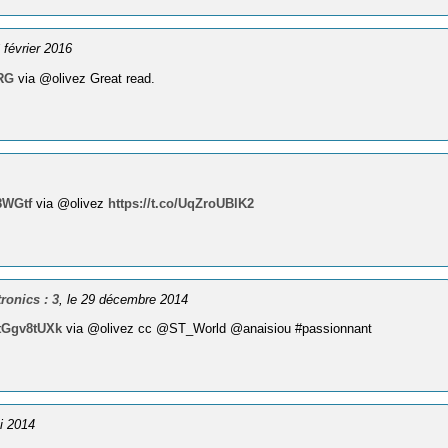
6 février 2016
WRG
via @olivez Great read.
48WGtf
via @olivez
https://t.co/UqZroUBlK2
ronics : 3
, le 29 décembre 2014
WtGgv8tUXk
via @olivez cc @ST_World @anaisiou #passionnant
ai 2014