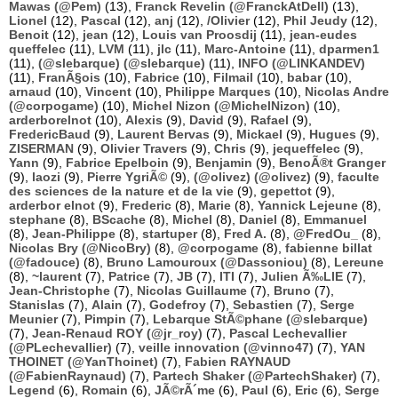
Mawas (@Pem)
(13),
Franck Revelin (@FranckAtDell)
(13),
Lionel
(12),
Pascal
(12),
anj
(12),
/Olivier
(12),
Phil Jeudy
(12),
Benoit
(12),
jean
(12),
Louis van Proosdij
(11),
jean-eudes
queffelec
(11),
LVM
(11),
jlc
(11),
Marc-Antoine
(11),
dparmen1
(11),
(@slebarque) (@slebarque)
(11),
INFO (@LINKANDEV)
(11),
FranÃ§ois
(10),
Fabrice
(10),
Filmail
(10),
babar
(10),
arnaud
(10),
Vincent
(10),
Philippe Marques
(10),
Nicolas Andre
(@corpogame)
(10),
Michel Nizon (@MichelNizon)
(10),
arderborelnot
(10),
Alexis
(9),
David
(9),
Rafael
(9),
FredericBaud
(9),
Laurent Bervas
(9),
Mickael
(9),
Hugues
(9),
ZISERMAN
(9),
Olivier Travers
(9),
Chris
(9),
jequeffelec
(9),
Yann
(9),
Fabrice Epelboin
(9),
Benjamin
(9),
BenoÃ®t Granger
(9),
laozi
(9),
Pierre YgriÃ©
(9),
(@olivez) (@olivez)
(9),
faculte
des sciences de la nature et de la vie
(9),
gepettot
(9),
arderbor elnot
(9),
Frederic
(8),
Marie
(8),
Yannick Lejeune
(8),
stephane
(8),
BScache
(8),
Michel
(8),
Daniel
(8),
Emmanuel
(8),
Jean-Philippe
(8),
startuper
(8),
Fred A.
(8),
@FredOu_
(8),
Nicolas Bry (@NicoBry)
(8),
@corpogame
(8),
fabienne billat
(@fadouce)
(8),
Bruno Lamouroux (@Dassoniou)
(8),
Lereune
(8),
~laurent
(7),
Patrice
(7),
JB
(7),
ITI
(7),
Julien Ã‰LIE
(7),
Jean-Christophe
(7),
Nicolas Guillaume
(7),
Bruno
(7),
Stanislas
(7),
Alain
(7),
Godefroy
(7),
Sebastien
(7),
Serge
Meunier
(7),
Pimpin
(7),
Lebarque StÃ©phane (@slebarque)
(7),
Jean-Renaud ROY (@jr_roy)
(7),
Pascal Lechevallier
(@PLechevallier)
(7),
veille innovation (@vinno47)
(7),
YAN
THOINET (@YanThoinet)
(7),
Fabien RAYNAUD
(@FabienRaynaud)
(7),
Partech Shaker (@PartechShaker)
(7),
Legend
(6),
Romain
(6),
JÃ©rÃ´me
(6),
Paul
(6),
Eric
(6),
Serge