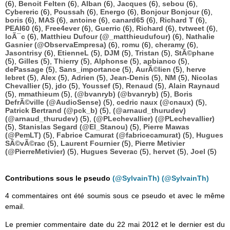
(6),
Benoit Felten
(6),
Alban
(6),
Jacques
(6),
sebou
(6),
Cybereric
(6),
Poussah
(6),
Energo
(6),
Bonjour Bonjour
(6),
boris
(6),
MAS
(6),
antoine
(6),
canard65
(6),
Richard T
(6),
PEAI60
(6),
Free4ever
(6),
Guerric
(6),
Richard
(6),
tvtweet
(6),
loÃ¯c
(6),
Matthieu Dufour (@_matthieudufour)
(6),
Nathalie
Gasnier (@ObservaEmpresa)
(6),
romu
(6),
cheramy
(6),
Jasontrisy
(6),
EtienneL
(5),
DJM
(5),
Tristan
(5),
StÃ©phane
(5),
Gilles
(5),
Thierry
(5),
Alphonse
(5),
apbianco
(5),
dePassage
(5),
Sans_importance
(5),
AurÃ©lien
(5),
herve
lebret
(5),
Alex
(5),
Adrien
(5),
Jean-Denis
(5),
NM
(5),
Nicolas
Chevallier
(5),
jdo
(5),
Youssef
(5),
Renaud
(5),
Alain Raynaud
(5),
mmathieum
(5),
(@bvanryb) (@bvanryb)
(5),
Boris
DefrÃ©ville (@AudioSense)
(5),
cedric naux (@cnaux)
(5),
Patrick Bertrand (@pck_b)
(5),
(@arnaud_thurudev)
(@arnaud_thurudev)
(5),
(@PLechevallier) (@PLechevallier)
(5),
Stanislas Segard (@El_Stanou)
(5),
Pierre Mawas
(@PemLT)
(5),
Fabrice Camurat (@fabricecamurat)
(5),
Hugues
SÃ©vÃ©rac
(5),
Laurent Fournier
(5),
Pierre Metivier
(@PierreMetivier)
(5),
Hugues Severac
(5),
hervet
(5),
Joel
(5)
Contributions sous le pseudo
(@SylvainTh) (@SylvainTh)
4 commentaires ont été soumis sous ce pseudo et avec le même
email.
Le premier commentaire date du 22 mai 2012 et le dernier est du