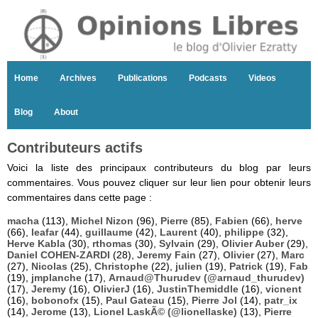
Home
Archives
Publications
Podcasts
Videos
Blog
About
Contributeurs actifs
Voici la liste des principaux contributeurs du blog par leurs
commentaires. Vous pouvez cliquer sur leur lien pour obtenir leurs
commentaires dans cette page :
macha
(113),
Michel Nizon
(96),
Pierre
(85),
Fabien
(66),
herve
(66),
leafar
(44),
guillaume
(42),
Laurent
(40),
philippe
(32),
Herve Kabla
(30),
rthomas
(30),
Sylvain
(29),
Olivier Auber
(29),
Daniel COHEN-ZARDI
(28),
Jeremy Fain
(27),
Olivier
(27),
Marc
(27),
Nicolas
(25),
Christophe
(22),
julien
(19),
Patrick
(19),
Fab
(19),
jmplanche
(17),
Arnaud@Thurudev (@arnaud_thurudev)
(17),
Jeremy
(16),
OlivierJ
(16),
JustinThemiddle
(16),
vicnent
(16),
bobonofx
(15),
Paul Gateau
(15),
Pierre Jol
(14),
patr_ix
(14),
Jerome
(13),
Lionel LaskÃ© (@lionellaske)
(13),
Pierre