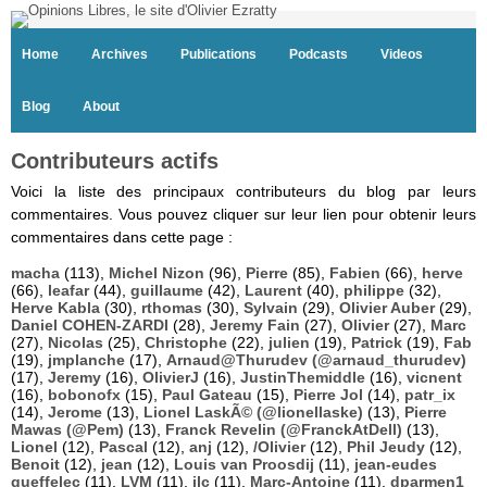
Home
Archives
Publications
Podcasts
Videos
Blog
About
Contributeurs actifs
Voici la liste des principaux contributeurs du blog par leurs
commentaires. Vous pouvez cliquer sur leur lien pour obtenir leurs
commentaires dans cette page :
macha
(113),
Michel Nizon
(96),
Pierre
(85),
Fabien
(66),
herve
(66),
leafar
(44),
guillaume
(42),
Laurent
(40),
philippe
(32),
Herve Kabla
(30),
rthomas
(30),
Sylvain
(29),
Olivier Auber
(29),
Daniel COHEN-ZARDI
(28),
Jeremy Fain
(27),
Olivier
(27),
Marc
(27),
Nicolas
(25),
Christophe
(22),
julien
(19),
Patrick
(19),
Fab
(19),
jmplanche
(17),
Arnaud@Thurudev (@arnaud_thurudev)
(17),
Jeremy
(16),
OlivierJ
(16),
JustinThemiddle
(16),
vicnent
(16),
bobonofx
(15),
Paul Gateau
(15),
Pierre Jol
(14),
patr_ix
(14),
Jerome
(13),
Lionel LaskÃ© (@lionellaske)
(13),
Pierre
Mawas (@Pem)
(13),
Franck Revelin (@FranckAtDell)
(13),
Lionel
(12),
Pascal
(12),
anj
(12),
/Olivier
(12),
Phil Jeudy
(12),
Benoit
(12),
jean
(12),
Louis van Proosdij
(11),
jean-eudes
queffelec
(11),
LVM
(11),
jlc
(11),
Marc-Antoine
(11),
dparmen1