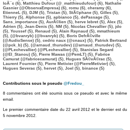
loÃ¯c
(6),
Matthieu Dufour (@_matthieudufour)
(6),
Nathalie
Gasnier (@ObservaEmpresa)
(6),
romu
(6),
cheramy
(6),
EtienneL
(5),
DJM
(5),
Tristan
(5),
StÃ©phane
(5),
Gilles
(5),
Thierry
(5),
Alphonse
(5),
apbianco
(5),
dePassage
(5),
Sans_importance
(5),
AurÃ©lien
(5),
herve lebret
(5),
Alex
(5),
Adrien
(5),
Jean-Denis
(5),
NM
(5),
Nicolas Chevallier
(5),
jdo
(5),
Youssef
(5),
Renaud
(5),
Alain Raynaud
(5),
mmathieum
(5),
(@bvanryb) (@bvanryb)
(5),
Boris DefrÃ©ville
(@AudioSense)
(5),
cedric naux (@cnaux)
(5),
Patrick Bertrand
(@pck_b)
(5),
(@arnaud_thurudev) (@arnaud_thurudev)
(5),
(@PLechevallier) (@PLechevallier)
(5),
Stanislas Segard
(@El_Stanou)
(5),
Pierre Mawas (@PemLT)
(5),
Fabrice
Camurat (@fabricecamurat)
(5),
Hugues SÃ©vÃ©rac
(5),
Laurent Fournier
(5),
Pierre Metivier (@PierreMetivier)
(5),
Hugues Severac
(5),
hervet
(5),
Joel
(5),
binance
(5)
Contributions sous le pseudo
@Fredou_
8 commentaires ont été soumis sous ce pseudo et avec le même
email.
Le premier commentaire date du 22 avril 2012 et le dernier est du
5 novembre 2012.