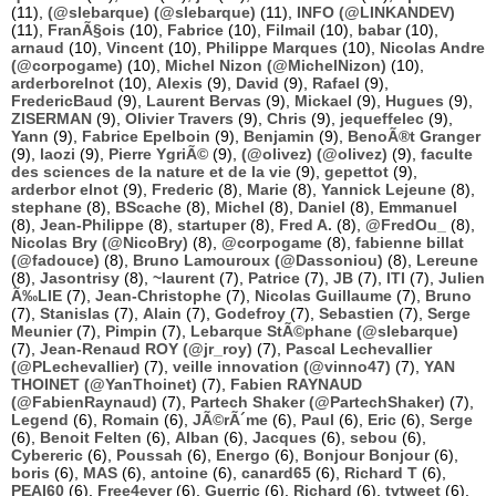
(11),
(@slebarque) (@slebarque)
(11),
INFO (@LINKANDEV)
(11),
FranÃ§ois
(10),
Fabrice
(10),
Filmail
(10),
babar
(10),
arnaud
(10),
Vincent
(10),
Philippe Marques
(10),
Nicolas Andre
(@corpogame)
(10),
Michel Nizon (@MichelNizon)
(10),
arderborelnot
(10),
Alexis
(9),
David
(9),
Rafael
(9),
FredericBaud
(9),
Laurent Bervas
(9),
Mickael
(9),
Hugues
(9),
ZISERMAN
(9),
Olivier Travers
(9),
Chris
(9),
jequeffelec
(9),
Yann
(9),
Fabrice Epelboin
(9),
Benjamin
(9),
BenoÃ®t Granger
(9),
laozi
(9),
Pierre YgriÃ©
(9),
(@olivez) (@olivez)
(9),
faculte
des sciences de la nature et de la vie
(9),
gepettot
(9),
arderbor elnot
(9),
Frederic
(8),
Marie
(8),
Yannick Lejeune
(8),
stephane
(8),
BScache
(8),
Michel
(8),
Daniel
(8),
Emmanuel
(8),
Jean-Philippe
(8),
startuper
(8),
Fred A.
(8),
@FredOu_
(8),
Nicolas Bry (@NicoBry)
(8),
@corpogame
(8),
fabienne billat
(@fadouce)
(8),
Bruno Lamouroux (@Dassoniou)
(8),
Lereune
(8),
Jasontrisy
(8),
~laurent
(7),
Patrice
(7),
JB
(7),
ITI
(7),
Julien
Ã‰LIE
(7),
Jean-Christophe
(7),
Nicolas Guillaume
(7),
Bruno
(7),
Stanislas
(7),
Alain
(7),
Godefroy
(7),
Sebastien
(7),
Serge
Meunier
(7),
Pimpin
(7),
Lebarque StÃ©phane (@slebarque)
(7),
Jean-Renaud ROY (@jr_roy)
(7),
Pascal Lechevallier
(@PLechevallier)
(7),
veille innovation (@vinno47)
(7),
YAN
THOINET (@YanThoinet)
(7),
Fabien RAYNAUD
(@FabienRaynaud)
(7),
Partech Shaker (@PartechShaker)
(7),
Legend
(6),
Romain
(6),
JÃ©rÃ´me
(6),
Paul
(6),
Eric
(6),
Serge
(6),
Benoit Felten
(6),
Alban
(6),
Jacques
(6),
sebou
(6),
Cybereric
(6),
Poussah
(6),
Energo
(6),
Bonjour Bonjour
(6),
boris
(6),
MAS
(6),
antoine
(6),
canard65
(6),
Richard T
(6),
PEAI60
(6),
Free4ever
(6),
Guerric
(6),
Richard
(6),
tvtweet
(6),