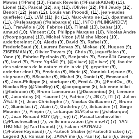
Mawas (@Pem)
(13),
Franck Revelin (@FranckAtDell)
(13),
Lionel
(12),
Pascal
(12),
anj
(12),
/Olivier
(12),
Phil Jeudy
(12),
Benoit
(12),
jean
(12),
Louis van Proosdij
(11),
jean-eudes
queffelec
(11),
LVM
(11),
jlc
(11),
Marc-Antoine
(11),
dparmen1
(11),
(@slebarque) (@slebarque)
(11),
INFO (@LINKANDEV)
(11),
FranÃ§ois
(10),
Fabrice
(10),
Filmail
(10),
babar
(10),
arnaud
(10),
Vincent
(10),
Philippe Marques
(10),
Nicolas Andre
(@corpogame)
(10),
Michel Nizon (@MichelNizon)
(10),
arderborelnot
(10),
Alexis
(9),
David
(9),
Rafael
(9),
FredericBaud
(9),
Laurent Bervas
(9),
Mickael
(9),
Hugues
(9),
ZISERMAN
(9),
Olivier Travers
(9),
Chris
(9),
jequeffelec
(9),
Yann
(9),
Fabrice Epelboin
(9),
Benjamin
(9),
BenoÃ®t Granger
(9),
laozi
(9),
Pierre YgriÃ©
(9),
(@olivez) (@olivez)
(9),
faculte
des sciences de la nature et de la vie
(9),
gepettot
(9),
arderbor elnot
(9),
Frederic
(8),
Marie
(8),
Yannick Lejeune
(8),
stephane
(8),
BScache
(8),
Michel
(8),
Daniel
(8),
Emmanuel
(8),
Jean-Philippe
(8),
startuper
(8),
Fred A.
(8),
@FredOu_
(8),
Nicolas Bry (@NicoBry)
(8),
@corpogame
(8),
fabienne billat
(@fadouce)
(8),
Bruno Lamouroux (@Dassoniou)
(8),
Lereune
(8),
Jasontrisy
(8),
~laurent
(7),
Patrice
(7),
JB
(7),
ITI
(7),
Julien
Ã‰LIE
(7),
Jean-Christophe
(7),
Nicolas Guillaume
(7),
Bruno
(7),
Stanislas
(7),
Alain
(7),
Godefroy
(7),
Sebastien
(7),
Serge
Meunier
(7),
Pimpin
(7),
Lebarque StÃ©phane (@slebarque)
(7),
Jean-Renaud ROY (@jr_roy)
(7),
Pascal Lechevallier
(@PLechevallier)
(7),
veille innovation (@vinno47)
(7),
YAN
THOINET (@YanThoinet)
(7),
Fabien RAYNAUD
(@FabienRaynaud)
(7),
Partech Shaker (@PartechShaker)
(7),
Legend
(6),
Romain
(6),
JÃ©rÃ´me
(6),
Paul
(6),
Eric
(6),
Serge