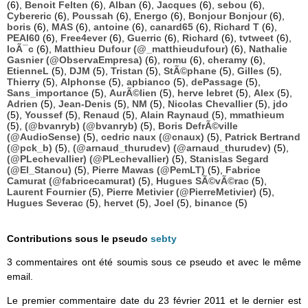
(6),
Benoit Felten
(6),
Alban
(6),
Jacques
(6),
sebou
(6),
Cybereric
(6),
Poussah
(6),
Energo
(6),
Bonjour Bonjour
(6),
boris
(6),
MAS
(6),
antoine
(6),
canard65
(6),
Richard T
(6),
PEAI60
(6),
Free4ever
(6),
Guerric
(6),
Richard
(6),
tvtweet
(6),
loÃ¯c
(6),
Matthieu Dufour (@_matthieudufour)
(6),
Nathalie
Gasnier (@ObservaEmpresa)
(6),
romu
(6),
cheramy
(6),
EtienneL
(5),
DJM
(5),
Tristan
(5),
StÃ©phane
(5),
Gilles
(5),
Thierry
(5),
Alphonse
(5),
apbianco
(5),
dePassage
(5),
Sans_importance
(5),
AurÃ©lien
(5),
herve lebret
(5),
Alex
(5),
Adrien
(5),
Jean-Denis
(5),
NM
(5),
Nicolas Chevallier
(5),
jdo
(5),
Youssef
(5),
Renaud
(5),
Alain Raynaud
(5),
mmathieum
(5),
(@bvanryb) (@bvanryb)
(5),
Boris DefrÃ©ville
(@AudioSense)
(5),
cedric naux (@cnaux)
(5),
Patrick Bertrand
(@pck_b)
(5),
(@arnaud_thurudev) (@arnaud_thurudev)
(5),
(@PLechevallier) (@PLechevallier)
(5),
Stanislas Segard
(@El_Stanou)
(5),
Pierre Mawas (@PemLT)
(5),
Fabrice
Camurat (@fabricecamurat)
(5),
Hugues SÃ©vÃ©rac
(5),
Laurent Fournier
(5),
Pierre Metivier (@PierreMetivier)
(5),
Hugues Severac
(5),
hervet
(5),
Joel
(5),
binance
(5)
Contributions sous le pseudo
sebty
3 commentaires ont été soumis sous ce pseudo et avec le même
email.
Le premier commentaire date du 23 février 2011 et le dernier est