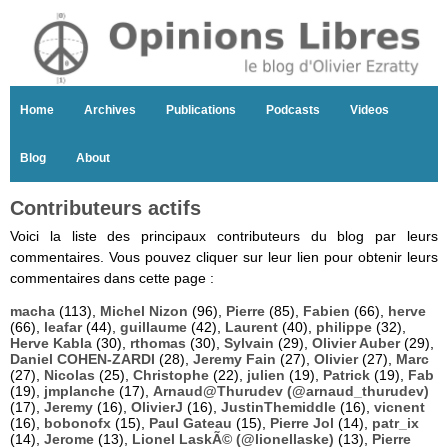
Home
Archives
Publications
Podcasts
Videos
Blog
About
Contributeurs actifs
Voici la liste des principaux contributeurs du blog par leurs
commentaires. Vous pouvez cliquer sur leur lien pour obtenir leurs
commentaires dans cette page :
macha
(113),
Michel Nizon
(96),
Pierre
(85),
Fabien
(66),
herve
(66),
leafar
(44),
guillaume
(42),
Laurent
(40),
philippe
(32),
Herve Kabla
(30),
rthomas
(30),
Sylvain
(29),
Olivier Auber
(29),
Daniel COHEN-ZARDI
(28),
Jeremy Fain
(27),
Olivier
(27),
Marc
(27),
Nicolas
(25),
Christophe
(22),
julien
(19),
Patrick
(19),
Fab
(19),
jmplanche
(17),
Arnaud@Thurudev (@arnaud_thurudev)
(17),
Jeremy
(16),
OlivierJ
(16),
JustinThemiddle
(16),
vicnent
(16),
bobonofx
(15),
Paul Gateau
(15),
Pierre Jol
(14),
patr_ix
(14),
Jerome
(13),
Lionel LaskÃ© (@lionellaske)
(13),
Pierre