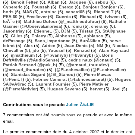
(6),
Benoit Felten
(6),
Alban
(6),
Jacques
(6),
sebou
(6),
Cybereric
(6),
Poussah
(6),
Energo
(6),
Bonjour Bonjour
(6),
boris
(6),
MAS
(6),
antoine
(6),
canard65
(6),
Richard T
(6),
PEAI60
(6),
Free4ever
(6),
Guerric
(6),
Richard
(6),
tvtweet
(6),
loÃ¯c
(6),
Matthieu Dufour (@_matthieudufour)
(6),
Nathalie
Gasnier (@ObservaEmpresa)
(6),
romu
(6),
cheramy
(6),
Jasontrisy
(6),
EtienneL
(5),
DJM
(5),
Tristan
(5),
StÃ©phane
(5),
Gilles
(5),
Thierry
(5),
Alphonse
(5),
apbianco
(5),
dePassage
(5),
Sans_importance
(5),
AurÃ©lien
(5),
herve
lebret
(5),
Alex
(5),
Adrien
(5),
Jean-Denis
(5),
NM
(5),
Nicolas
Chevallier
(5),
jdo
(5),
Youssef
(5),
Renaud
(5),
Alain Raynaud
(5),
mmathieum
(5),
(@bvanryb) (@bvanryb)
(5),
Boris
DefrÃ©ville (@AudioSense)
(5),
cedric naux (@cnaux)
(5),
Patrick Bertrand (@pck_b)
(5),
(@arnaud_thurudev)
(@arnaud_thurudev)
(5),
(@PLechevallier) (@PLechevallier)
(5),
Stanislas Segard (@El_Stanou)
(5),
Pierre Mawas
(@PemLT)
(5),
Fabrice Camurat (@fabricecamurat)
(5),
Hugues
SÃ©vÃ©rac
(5),
Laurent Fournier
(5),
Pierre Metivier
(@PierreMetivier)
(5),
Hugues Severac
(5),
hervet
(5),
Joel
(5)
Contributions sous le pseudo
Julien Ã‰LIE
7 commentaires ont été soumis sous ce pseudo et avec le même
email.
Le premier commentaire date du 4 octobre 2007 et le dernier est