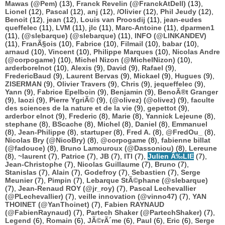
Mawas (@Pem)
(13),
Franck Revelin (@FranckAtDell)
(13),
Lionel
(12),
Pascal
(12),
anj
(12),
/Olivier
(12),
Phil Jeudy
(12),
Benoit
(12),
jean
(12),
Louis van Proosdij
(11),
jean-eudes
queffelec
(11),
LVM
(11),
jlc
(11),
Marc-Antoine
(11),
dparmen1
(11),
(@slebarque) (@slebarque)
(11),
INFO (@LINKANDEV)
(11),
FranÃ§ois
(10),
Fabrice
(10),
Filmail
(10),
babar
(10),
arnaud
(10),
Vincent
(10),
Philippe Marques
(10),
Nicolas Andre
(@corpogame)
(10),
Michel Nizon (@MichelNizon)
(10),
arderborelnot
(10),
Alexis
(9),
David
(9),
Rafael
(9),
FredericBaud
(9),
Laurent Bervas
(9),
Mickael
(9),
Hugues
(9),
ZISERMAN
(9),
Olivier Travers
(9),
Chris
(9),
jequeffelec
(9),
Yann
(9),
Fabrice Epelboin
(9),
Benjamin
(9),
BenoÃ®t Granger
(9),
laozi
(9),
Pierre YgriÃ©
(9),
(@olivez) (@olivez)
(9),
faculte
des sciences de la nature et de la vie
(9),
gepettot
(9),
arderbor elnot
(9),
Frederic
(8),
Marie
(8),
Yannick Lejeune
(8),
stephane
(8),
BScache
(8),
Michel
(8),
Daniel
(8),
Emmanuel
(8),
Jean-Philippe
(8),
startuper
(8),
Fred A.
(8),
@FredOu_
(8),
Nicolas Bry (@NicoBry)
(8),
@corpogame
(8),
fabienne billat
(@fadouce)
(8),
Bruno Lamouroux (@Dassoniou)
(8),
Lereune
(8),
~laurent
(7),
Patrice
(7),
JB
(7),
ITI
(7),
Julien Ã‰LIE
(7),
Jean-Christophe
(7),
Nicolas Guillaume
(7),
Bruno
(7),
Stanislas
(7),
Alain
(7),
Godefroy
(7),
Sebastien
(7),
Serge
Meunier
(7),
Pimpin
(7),
Lebarque StÃ©phane (@slebarque)
(7),
Jean-Renaud ROY (@jr_roy)
(7),
Pascal Lechevallier
(@PLechevallier)
(7),
veille innovation (@vinno47)
(7),
YAN
THOINET (@YanThoinet)
(7),
Fabien RAYNAUD
(@FabienRaynaud)
(7),
Partech Shaker (@PartechShaker)
(7),
Legend
(6),
Romain
(6),
JÃ©rÃ´me
(6),
Paul
(6),
Eric
(6),
Serge