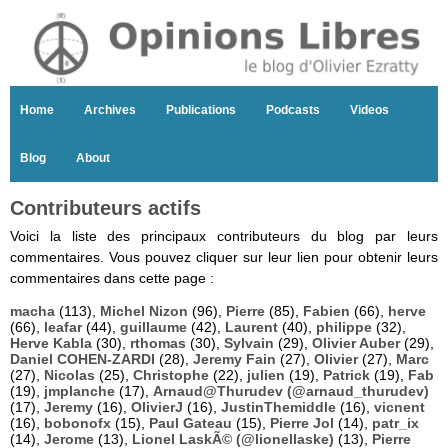
Home
Archives
Publications
Podcasts
Videos
Blog
About
Contributeurs actifs
Voici la liste des principaux contributeurs du blog par leurs
commentaires. Vous pouvez cliquer sur leur lien pour obtenir leurs
commentaires dans cette page :
macha
(113),
Michel Nizon
(96),
Pierre
(85),
Fabien
(66),
herve
(66),
leafar
(44),
guillaume
(42),
Laurent
(40),
philippe
(32),
Herve Kabla
(30),
rthomas
(30),
Sylvain
(29),
Olivier Auber
(29),
Daniel COHEN-ZARDI
(28),
Jeremy Fain
(27),
Olivier
(27),
Marc
(27),
Nicolas
(25),
Christophe
(22),
julien
(19),
Patrick
(19),
Fab
(19),
jmplanche
(17),
Arnaud@Thurudev (@arnaud_thurudev)
(17),
Jeremy
(16),
OlivierJ
(16),
JustinThemiddle
(16),
vicnent
(16),
bobonofx
(15),
Paul Gateau
(15),
Pierre Jol
(14),
patr_ix
(14),
Jerome
(13),
Lionel LaskÃ© (@lionellaske)
(13),
Pierre