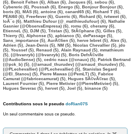
(6),
Benoit Felten
(6),
Alban
(6),
Jacques
(6),
sebou
(6),
Cybereric
(6),
Poussah
(6),
Energo
(6),
Bonjour Bonjour
(6),
boris
(6),
MAS
(6),
antoine
(6),
canard65
(6),
Richard T
(6),
PEAI60
(6),
Free4ever
(6),
Guerric
(6),
Richard
(6),
tvtweet
(6),
loÃ¯c
(6),
Matthieu Dufour (@_matthieudufour)
(6),
Nathalie
Gasnier (@ObservaEmpresa)
(6),
romu
(6),
cheramy
(6),
EtienneL
(5),
DJM
(5),
Tristan
(5),
StÃ©phane
(5),
Gilles
(5),
Thierry
(5),
Alphonse
(5),
apbianco
(5),
dePassage
(5),
Sans_importance
(5),
AurÃ©lien
(5),
herve lebret
(5),
Alex
(5),
Adrien
(5),
Jean-Denis
(5),
NM
(5),
Nicolas Chevallier
(5),
jdo
(5),
Youssef
(5),
Renaud
(5),
Alain Raynaud
(5),
mmathieum
(5),
(@bvanryb) (@bvanryb)
(5),
Boris DefrÃ©ville
(@AudioSense)
(5),
cedric naux (@cnaux)
(5),
Patrick Bertrand
(@pck_b)
(5),
(@arnaud_thurudev) (@arnaud_thurudev)
(5),
(@PLechevallier) (@PLechevallier)
(5),
Stanislas Segard
(@El_Stanou)
(5),
Pierre Mawas (@PemLT)
(5),
Fabrice
Camurat (@fabricecamurat)
(5),
Hugues SÃ©vÃ©rac
(5),
Laurent Fournier
(5),
Pierre Metivier (@PierreMetivier)
(5),
Hugues Severac
(5),
hervet
(5),
Joel
(5),
binance
(5)
Contributions sous le pseudo
doRian07S
Un seul commentaire sous ce pseudo.