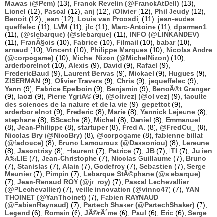
Mawas (@Pem)
(13),
Franck Revelin (@FranckAtDell)
(13),
Lionel
(12),
Pascal
(12),
anj
(12),
/Olivier
(12),
Phil Jeudy
(12),
Benoit
(12),
jean
(12),
Louis van Proosdij
(11),
jean-eudes
queffelec
(11),
LVM
(11),
jlc
(11),
Marc-Antoine
(11),
dparmen1
(11),
(@slebarque) (@slebarque)
(11),
INFO (@LINKANDEV)
(11),
FranÃ§ois
(10),
Fabrice
(10),
Filmail
(10),
babar
(10),
arnaud
(10),
Vincent
(10),
Philippe Marques
(10),
Nicolas Andre
(@corpogame)
(10),
Michel Nizon (@MichelNizon)
(10),
arderborelnot
(10),
Alexis
(9),
David
(9),
Rafael
(9),
FredericBaud
(9),
Laurent Bervas
(9),
Mickael
(9),
Hugues
(9),
ZISERMAN
(9),
Olivier Travers
(9),
Chris
(9),
jequeffelec
(9),
Yann
(9),
Fabrice Epelboin
(9),
Benjamin
(9),
BenoÃ®t Granger
(9),
laozi
(9),
Pierre YgriÃ©
(9),
(@olivez) (@olivez)
(9),
faculte
des sciences de la nature et de la vie
(9),
gepettot
(9),
arderbor elnot
(9),
Frederic
(8),
Marie
(8),
Yannick Lejeune
(8),
stephane
(8),
BScache
(8),
Michel
(8),
Daniel
(8),
Emmanuel
(8),
Jean-Philippe
(8),
startuper
(8),
Fred A.
(8),
@FredOu_
(8),
Nicolas Bry (@NicoBry)
(8),
@corpogame
(8),
fabienne billat
(@fadouce)
(8),
Bruno Lamouroux (@Dassoniou)
(8),
Lereune
(8),
Jasontrisy
(8),
~laurent
(7),
Patrice
(7),
JB
(7),
ITI
(7),
Julien
Ã‰LIE
(7),
Jean-Christophe
(7),
Nicolas Guillaume
(7),
Bruno
(7),
Stanislas
(7),
Alain
(7),
Godefroy
(7),
Sebastien
(7),
Serge
Meunier
(7),
Pimpin
(7),
Lebarque StÃ©phane (@slebarque)
(7),
Jean-Renaud ROY (@jr_roy)
(7),
Pascal Lechevallier
(@PLechevallier)
(7),
veille innovation (@vinno47)
(7),
YAN
THOINET (@YanThoinet)
(7),
Fabien RAYNAUD
(@FabienRaynaud)
(7),
Partech Shaker (@PartechShaker)
(7),
Legend
(6),
Romain
(6),
JÃ©rÃ´me
(6),
Paul
(6),
Eric
(6),
Serge