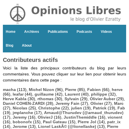
Home
Archives
Publications
Podcasts
Videos
Blog
About
Contributeurs actifs
Voici la liste des principaux contributeurs du blog par leurs
commentaires. Vous pouvez cliquer sur leur lien pour obtenir leurs
commentaires dans cette page :
macha
(113),
Michel Nizon
(96),
Pierre
(85),
Fabien
(66),
herve
(66),
leafar
(44),
guillaume
(42),
Laurent
(40),
philippe
(32),
Herve Kabla
(30),
rthomas
(30),
Sylvain
(29),
Olivier Auber
(29),
Daniel COHEN-ZARDI
(28),
Jeremy Fain
(27),
Olivier
(27),
Marc
(27),
Nicolas
(25),
Christophe
(22),
julien
(19),
Patrick
(19),
Fab
(19),
jmplanche
(17),
Arnaud@Thurudev (@arnaud_thurudev)
(17),
Jeremy
(16),
OlivierJ
(16),
JustinThemiddle
(16),
vicnent
(16),
bobonofx
(15),
Paul Gateau
(15),
Pierre Jol
(14),
patr_ix
(14),
Jerome
(13),
Lionel LaskÃ© (@lionellaske)
(13),
Pierre