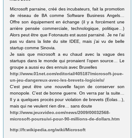
Microsoft parraine, créé des incubateurs, fait la promotion
de réseau de BA comme Software Business Angels…
Offre son équipement en échange (il y a forcément une
arrière pensée commerciale, technologique, politique…)
Alors peut être que Fotonauts est aussi parrainé. Je ne l’ai
pas vu dans la liste du site IDEE, mais j’ai vu de belle
startup comme Sinovia.
Je sais que microsoft a eu chaud avec la vague des
startups dans le monde qui pronaient l’open source… Le
groupe a aussi eu des ennuis avec Bruxelles
http://www.01net.com/editorial/405187/microsoft-joue-
un-jeu-dangereux-avec-les-brevets-logiciels/
C’est peut être une nouvelle façon de conserver son
monopole. C’est de bonne guerre. On verra par la suite…
Il y a quelques procès pour violation de brevets (Eolas…),
mais qui ne veulent rien dire… sans doute
http://www.jeuxvideo.com/news/2009/00032568-
microsoft-poursuivi-pour-90-millions-de-dollars.htm
http://fr.wikipedia.org/wiki/Microsoft