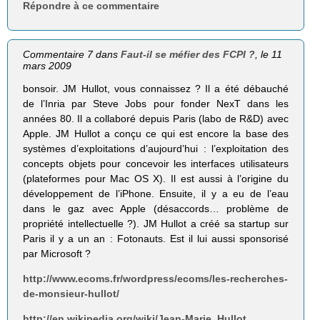
Répondre à ce commentaire
Commentaire 7 dans
Faut-il se méfier des FCPI ?
, le 11
mars 2009
bonsoir. JM Hullot, vous connaissez ? Il a été débauché
de l’Inria par Steve Jobs pour fonder NexT dans les
années 80. Il a collaboré depuis Paris (labo de R&D) avec
Apple. JM Hullot a conçu ce qui est encore la base des
systèmes d’exploitations d’aujourd’hui : l’exploitation des
concepts objets pour concevoir les interfaces utilisateurs
(plateformes pour Mac OS X). Il est aussi à l’origine du
développement de l’iPhone. Ensuite, il y a eu de l’eau
dans le gaz avec Apple (désaccords… problème de
propriété intellectuelle ?). JM Hullot a créé sa startup sur
Paris il y a un an : Fotonauts. Est il lui aussi sponsorisé
par Microsoft ?
http://www.ecoms.fr/wordpress/ecoms/les-recherches-
de-monsieur-hullot/
http://en.wikipedia.org/wiki/Jean-Marie_Hullot