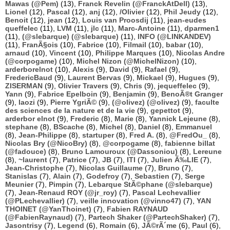
Mawas (@Pem)
(13),
Franck Revelin (@FranckAtDell)
(13),
Lionel
(12),
Pascal
(12),
anj
(12),
/Olivier
(12),
Phil Jeudy
(12),
Benoit
(12),
jean
(12),
Louis van Proosdij
(11),
jean-eudes
queffelec
(11),
LVM
(11),
jlc
(11),
Marc-Antoine
(11),
dparmen1
(11),
(@slebarque) (@slebarque)
(11),
INFO (@LINKANDEV)
(11),
FranÃ§ois
(10),
Fabrice
(10),
Filmail
(10),
babar
(10),
arnaud
(10),
Vincent
(10),
Philippe Marques
(10),
Nicolas Andre
(@corpogame)
(10),
Michel Nizon (@MichelNizon)
(10),
arderborelnot
(10),
Alexis
(9),
David
(9),
Rafael
(9),
FredericBaud
(9),
Laurent Bervas
(9),
Mickael
(9),
Hugues
(9),
ZISERMAN
(9),
Olivier Travers
(9),
Chris
(9),
jequeffelec
(9),
Yann
(9),
Fabrice Epelboin
(9),
Benjamin
(9),
BenoÃ®t Granger
(9),
laozi
(9),
Pierre YgriÃ©
(9),
(@olivez) (@olivez)
(9),
faculte
des sciences de la nature et de la vie
(9),
gepettot
(9),
arderbor elnot
(9),
Frederic
(8),
Marie
(8),
Yannick Lejeune
(8),
stephane
(8),
BScache
(8),
Michel
(8),
Daniel
(8),
Emmanuel
(8),
Jean-Philippe
(8),
startuper
(8),
Fred A.
(8),
@FredOu_
(8),
Nicolas Bry (@NicoBry)
(8),
@corpogame
(8),
fabienne billat
(@fadouce)
(8),
Bruno Lamouroux (@Dassoniou)
(8),
Lereune
(8),
~laurent
(7),
Patrice
(7),
JB
(7),
ITI
(7),
Julien Ã‰LIE
(7),
Jean-Christophe
(7),
Nicolas Guillaume
(7),
Bruno
(7),
Stanislas
(7),
Alain
(7),
Godefroy
(7),
Sebastien
(7),
Serge
Meunier
(7),
Pimpin
(7),
Lebarque StÃ©phane (@slebarque)
(7),
Jean-Renaud ROY (@jr_roy)
(7),
Pascal Lechevallier
(@PLechevallier)
(7),
veille innovation (@vinno47)
(7),
YAN
THOINET (@YanThoinet)
(7),
Fabien RAYNAUD
(@FabienRaynaud)
(7),
Partech Shaker (@PartechShaker)
(7),
Jasontrisy
(7),
Legend
(6),
Romain
(6),
JÃ©rÃ´me
(6),
Paul
(6),