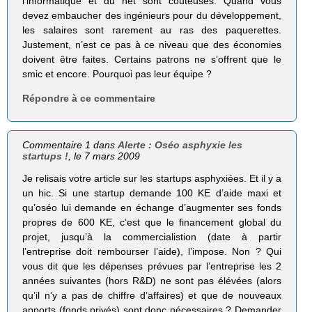
l’informatique et du net sont coûteuses. Quand vous
devez embaucher des ingénieurs pour du développement,
les salaires sont rarement au ras des paquerettes.
Justement, n’est ce pas à ce niveau que des économies
doivent être faites. Certains patrons ne s’offrent que le
smic et encore. Pourquoi pas leur équipe ?
Répondre à ce commentaire
Commentaire 1 dans
Alerte : Oséo asphyxie les
startups !
, le 7 mars 2009
Je relisais votre article sur les startups asphyxiées. Et il y a
un hic. Si une startup demande 100 KE d’aide maxi et
qu’oséo lui demande en échange d’augmenter ses fonds
propres de 600 KE, c’est que le financement global du
projet, jusqu’à la commercialistion (date à partir
l’entreprise doit rembourser l’aide), l’impose. Non ? Qui
vous dit que les dépenses prévues par l’entreprise les 2
années suivantes (hors R&D) ne sont pas élévées (alors
qu’il n’y a pas de chiffre d’affaires) et que de nouveaux
apports (fonds privés) sont donc nécessaires ? Demander