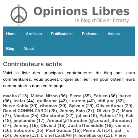
Home
Archives
Publications
Podcasts
Videos
Blog
About
Contributeurs actifs
Voici la liste des principaux contributeurs du blog par leurs
commentaires. Vous pouvez cliquer sur leur lien pour obtenir leurs
commentaires dans cette page :
macha
(113),
Michel Nizon
(96),
Pierre
(85),
Fabien
(66),
herve
(66),
leafar
(44),
guillaume
(42),
Laurent
(40),
philippe
(32),
Herve Kabla
(30),
rthomas
(30),
Sylvain
(29),
Olivier Auber
(29),
Daniel COHEN-ZARDI
(28),
Jeremy Fain
(27),
Olivier
(27),
Marc
(27),
Nicolas
(25),
Christophe
(22),
julien
(19),
Patrick
(19),
Fab
(19),
jmplanche
(17),
Arnaud@Thurudev (@arnaud_thurudev)
(17),
Jeremy
(16),
OlivierJ
(16),
JustinThemiddle
(16),
vicnent
(16),
bobonofx
(15),
Paul Gateau
(15),
Pierre Jol
(14),
patr_ix
(14),
Jerome
(13),
Lionel LaskÃ© (@lionellaske)
(13),
Pierre