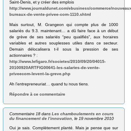
Saint-Denis, et y créer des emplois
http://www.journaldunet.com/ebusiness/commerce/nouveau
bureaux-de-vente-privee-com-1110.shtml
Mais surtout, M. Grangeon qui compte plus de 1000
salariés du 9.3. maintenant… a dû faire face à un début
de grève de ses salariés “peu qualifiés”, aux horaires
variables et autres souplesses utiles dans ce secteur.
Demain délocalisera t-il sous la pression de ses
actionnaires ? :
http://www.lefigaro.fr/societes/2010/09/20/04015-
20100920ARTFIG00641-les-salaries-de-vente-
priveecom-levent-la-greve.php
Ah l’entrepreneuriat… quand tu nous tiens.
Répondre à ce commentaire
Commentaire 18 dans
Les chamboulements en cours
du financement de l’innovation
, le 19 novembre 2010
Oui je sais. Complètement planté. Mais je pense que sur