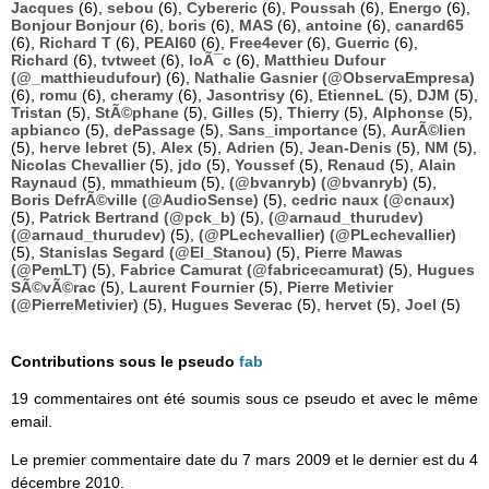
Jacques
(6),
sebou
(6),
Cybereric
(6),
Poussah
(6),
Energo
(6),
Bonjour Bonjour
(6),
boris
(6),
MAS
(6),
antoine
(6),
canard65
(6),
Richard T
(6),
PEAI60
(6),
Free4ever
(6),
Guerric
(6),
Richard
(6),
tvtweet
(6),
loÃ¯c
(6),
Matthieu Dufour
(@_matthieudufour)
(6),
Nathalie Gasnier (@ObservaEmpresa)
(6),
romu
(6),
cheramy
(6),
Jasontrisy
(6),
EtienneL
(5),
DJM
(5),
Tristan
(5),
StÃ©phane
(5),
Gilles
(5),
Thierry
(5),
Alphonse
(5),
apbianco
(5),
dePassage
(5),
Sans_importance
(5),
AurÃ©lien
(5),
herve lebret
(5),
Alex
(5),
Adrien
(5),
Jean-Denis
(5),
NM
(5),
Nicolas Chevallier
(5),
jdo
(5),
Youssef
(5),
Renaud
(5),
Alain
Raynaud
(5),
mmathieum
(5),
(@bvanryb) (@bvanryb)
(5),
Boris DefrÃ©ville (@AudioSense)
(5),
cedric naux (@cnaux)
(5),
Patrick Bertrand (@pck_b)
(5),
(@arnaud_thurudev)
(@arnaud_thurudev)
(5),
(@PLechevallier) (@PLechevallier)
(5),
Stanislas Segard (@El_Stanou)
(5),
Pierre Mawas
(@PemLT)
(5),
Fabrice Camurat (@fabricecamurat)
(5),
Hugues
SÃ©vÃ©rac
(5),
Laurent Fournier
(5),
Pierre Metivier
(@PierreMetivier)
(5),
Hugues Severac
(5),
hervet
(5),
Joel
(5)
Contributions sous le pseudo
fab
19 commentaires ont été soumis sous ce pseudo et avec le même
email.
Le premier commentaire date du 7 mars 2009 et le dernier est du 4
décembre 2010.