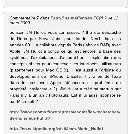
Commentaire 7 dans
Faut-il se méfier des FCPI ?
, le 11
mars 2009
bonsoir. JM Hullot, vous connaissez ? Il a été débauché
de l’Inria par Steve Jobs pour fonder NexT dans les
années 80. Il a collaboré depuis Paris (labo de R&D) avec
Apple. JM Hullot a conçu ce qui est encore la base des
systèmes d’exploitations d’aujourd’hui : l’exploitation des
concepts objets pour concevoir les interfaces utilisateurs
(plateformes pour Mac OS X). Il est aussi à l’origine du
développement de l’iPhone. Ensuite, il y a eu de l’eau
dans le gaz avec Apple (désaccords… problème de
propriété intellectuelle ?). JM Hullot a créé sa startup sur
Paris il y a un an : Fotonauts. Est il lui aussi sponsorisé
par Microsoft ?
http://www.ecoms.fr/wordpress/ecoms/les-recherches-
de-monsieur-hullot/
http://en.wikipedia.org/wiki/Jean-Marie_Hullot