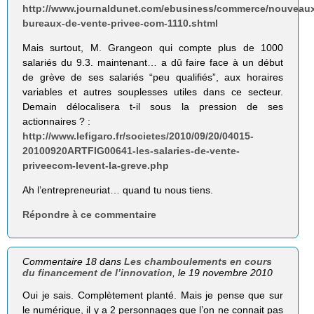
http://www.journaldunet.com/ebusiness/commerce/nouveau
bureaux-de-vente-privee-com-1110.shtml
Mais surtout, M. Grangeon qui compte plus de 1000
salariés du 9.3. maintenant… a dû faire face à un début
de grève de ses salariés “peu qualifiés”, aux horaires
variables et autres souplesses utiles dans ce secteur.
Demain délocalisera t-il sous la pression de ses
actionnaires ? :
http://www.lefigaro.fr/societes/2010/09/20/04015-
20100920ARTFIG00641-les-salaries-de-vente-
priveecom-levent-la-greve.php
Ah l’entrepreneuriat… quand tu nous tiens.
Répondre à ce commentaire
Commentaire 18 dans
Les chamboulements en cours
du financement de l’innovation
, le 19 novembre 2010
Oui je sais. Complètement planté. Mais je pense que sur
le numérique, il y a 2 personnages que l’on ne connait pas