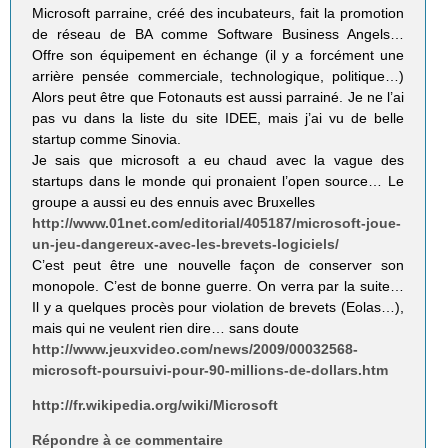
Microsoft parraine, créé des incubateurs, fait la promotion
de réseau de BA comme Software Business Angels…
Offre son équipement en échange (il y a forcément une
arrière pensée commerciale, technologique, politique…)
Alors peut être que Fotonauts est aussi parrainé. Je ne l’ai
pas vu dans la liste du site IDEE, mais j’ai vu de belle
startup comme Sinovia.
Je sais que microsoft a eu chaud avec la vague des
startups dans le monde qui pronaient l’open source… Le
groupe a aussi eu des ennuis avec Bruxelles
http://www.01net.com/editorial/405187/microsoft-joue-
un-jeu-dangereux-avec-les-brevets-logiciels/
C’est peut être une nouvelle façon de conserver son
monopole. C’est de bonne guerre. On verra par la suite…
Il y a quelques procès pour violation de brevets (Eolas…),
mais qui ne veulent rien dire… sans doute
http://www.jeuxvideo.com/news/2009/00032568-
microsoft-poursuivi-pour-90-millions-de-dollars.htm
http://fr.wikipedia.org/wiki/Microsoft
Répondre à ce commentaire