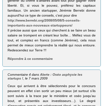
générer du chiffre d’affaires avant tout pour gagner votre
liberté. Et, si vous le pouvez, préférez les capitaux
familiaux. Un ancien startupper, Jérémie Berrebi donne
aujourd’hui ce type de conseils, c’est pour dire
http://www.berrebi.org/2008/05/08/5-conseils-
importants-aux-nouveaux-startuppeurs/
Il précise aussi que ceux qui cherchent à se faire un beau
salaire se trompent en créant leur boîte… Méfiez vous de
tout, et comptez en francs (comme Jérémie), cela nous
permet de mieux comprendre la réalité qui nous entoure.
Redescendez sur Terre !!!
Répondre à ce commentaire
Commentaire 4 dans
Alerte : Oséo asphyxie les
startups !
, le 7 mars 2009
Ceux qui arrivent à être sélectionnés pour le concours
peuvent en effet s’en sortir un peu mieux (et surtout s’ils
sont suivis à la trace par le ministère et oséo jusqu’au
bout, et présentés aux investisseurs…). Le degré
d’innovation requis est relativement élevé, et le concours