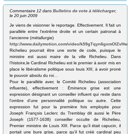
Commentaire 12 dans
Bulletins de vote à télécharger
,
le 20 juin 2009
Je viens de visionner le reportage. Effectivement. Il fait un
parallèle entre l’extrême droite et un certain patronat à
l’ancienne (métallurgie)
http://www.dailymotion.com/video/k59gTqyn6gxmOlZvHw
Richelieu pourrait être une sorte de code, puisque le
ministre est aussi maire de la ville Richelieu. Dans
l’histoire,le Cardinal Richelieu est le premier à avoir mis en
place le libéralisme politique sous louis XIII, à avoir proné
le pouvoir absolu du roi…
Pour le parallèle avec le Comité Richelieu (association
influente), effectivement : Éminence grise est une
expression désignant un conseiller influent qui reste dans
l’ombre d’une personnalité politique ou autre. Cette
expression fut pour la première fois employée pour
Joseph François Leclerc du Tremblay dit aussi le Père
Joseph (1577-1638) conseiller occulte de Richelieu,
Premier ministre de Louis XIII. Parce qu’il était capucin, il
portait une bure grise, parce qu’il fut créé cardinal peu