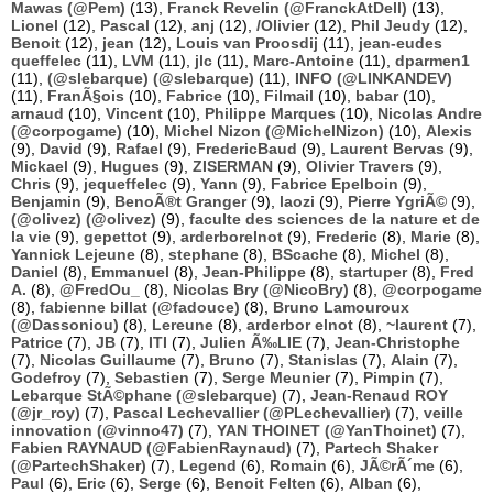
Mawas (@Pem)
(13),
Franck Revelin (@FranckAtDell)
(13),
Lionel
(12),
Pascal
(12),
anj
(12),
/Olivier
(12),
Phil Jeudy
(12),
Benoit
(12),
jean
(12),
Louis van Proosdij
(11),
jean-eudes
queffelec
(11),
LVM
(11),
jlc
(11),
Marc-Antoine
(11),
dparmen1
(11),
(@slebarque) (@slebarque)
(11),
INFO (@LINKANDEV)
(11),
FranÃ§ois
(10),
Fabrice
(10),
Filmail
(10),
babar
(10),
arnaud
(10),
Vincent
(10),
Philippe Marques
(10),
Nicolas Andre
(@corpogame)
(10),
Michel Nizon (@MichelNizon)
(10),
Alexis
(9),
David
(9),
Rafael
(9),
FredericBaud
(9),
Laurent Bervas
(9),
Mickael
(9),
Hugues
(9),
ZISERMAN
(9),
Olivier Travers
(9),
Chris
(9),
jequeffelec
(9),
Yann
(9),
Fabrice Epelboin
(9),
Benjamin
(9),
BenoÃ®t Granger
(9),
laozi
(9),
Pierre YgriÃ©
(9),
(@olivez) (@olivez)
(9),
faculte des sciences de la nature et de
la vie
(9),
gepettot
(9),
arderborelnot
(9),
Frederic
(8),
Marie
(8),
Yannick Lejeune
(8),
stephane
(8),
BScache
(8),
Michel
(8),
Daniel
(8),
Emmanuel
(8),
Jean-Philippe
(8),
startuper
(8),
Fred
A.
(8),
@FredOu_
(8),
Nicolas Bry (@NicoBry)
(8),
@corpogame
(8),
fabienne billat (@fadouce)
(8),
Bruno Lamouroux
(@Dassoniou)
(8),
Lereune
(8),
arderbor elnot
(8),
~laurent
(7),
Patrice
(7),
JB
(7),
ITI
(7),
Julien Ã‰LIE
(7),
Jean-Christophe
(7),
Nicolas Guillaume
(7),
Bruno
(7),
Stanislas
(7),
Alain
(7),
Godefroy
(7),
Sebastien
(7),
Serge Meunier
(7),
Pimpin
(7),
Lebarque StÃ©phane (@slebarque)
(7),
Jean-Renaud ROY
(@jr_roy)
(7),
Pascal Lechevallier (@PLechevallier)
(7),
veille
innovation (@vinno47)
(7),
YAN THOINET (@YanThoinet)
(7),
Fabien RAYNAUD (@FabienRaynaud)
(7),
Partech Shaker
(@PartechShaker)
(7),
Legend
(6),
Romain
(6),
JÃ©rÃ´me
(6),
Paul
(6),
Eric
(6),
Serge
(6),
Benoit Felten
(6),
Alban
(6),