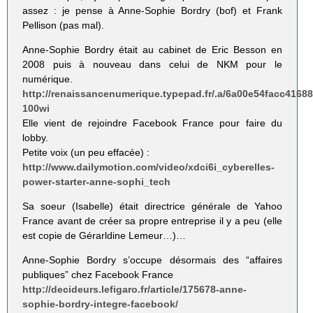
assez : je pense à Anne-Sophie Bordry (bof) et Frank
Pellison (pas mal).
Anne-Sophie Bordry était au cabinet de Eric Besson en
2008 puis à nouveau dans celui de NKM pour le
numérique.
http://renaissancenumerique.typepad.fr/.a/6a00e54facc416
100wi
Elle vient de rejoindre Facebook France pour faire du
lobby.
Petite voix (un peu effacée) :
http://www.dailymotion.com/video/xdci6i_cyberelles-
power-starter-anne-sophi_tech
Sa soeur (Isabelle) était directrice générale de Yahoo
France avant de créer sa propre entreprise il y a peu (elle
est copie de Gérarldine Lemeur…)…
Anne-Sophie Bordry s’occupe désormais des “affaires
publiques” chez Facebook France
http://decideurs.lefigaro.fr/article/175678-anne-
sophie-bordry-integre-facebook/