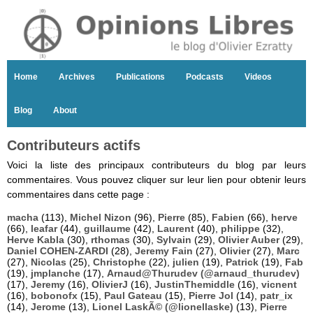
Home
Archives
Publications
Podcasts
Videos
Blog
About
Contributeurs actifs
Voici la liste des principaux contributeurs du blog par leurs
commentaires. Vous pouvez cliquer sur leur lien pour obtenir leurs
commentaires dans cette page :
macha
(113),
Michel Nizon
(96),
Pierre
(85),
Fabien
(66),
herve
(66),
leafar
(44),
guillaume
(42),
Laurent
(40),
philippe
(32),
Herve Kabla
(30),
rthomas
(30),
Sylvain
(29),
Olivier Auber
(29),
Daniel COHEN-ZARDI
(28),
Jeremy Fain
(27),
Olivier
(27),
Marc
(27),
Nicolas
(25),
Christophe
(22),
julien
(19),
Patrick
(19),
Fab
(19),
jmplanche
(17),
Arnaud@Thurudev (@arnaud_thurudev)
(17),
Jeremy
(16),
OlivierJ
(16),
JustinThemiddle
(16),
vicnent
(16),
bobonofx
(15),
Paul Gateau
(15),
Pierre Jol
(14),
patr_ix
(14),
Jerome
(13),
Lionel LaskÃ© (@lionellaske)
(13),
Pierre