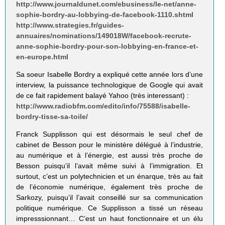
http://www.journaldunet.com/ebusiness/le-net/anne-
sophie-bordry-au-lobbying-de-facebook-1110.shtml
http://www.strategies.fr/guides-
annuaires/nominations/149018W/facebook-recrute-
anne-sophie-bordry-pour-son-lobbying-en-france-et-
en-europe.html
Sa soeur Isabelle Bordry a expliqué cette année lors d’une
interview, la puissance technologique de Google qui avait
de ce fait rapidement balayé Yahoo (très interessant) :
http://www.radiobfm.com/edito/info/75588/isabelle-
bordry-tisse-sa-toile/
Franck Supplisson qui est désormais le seul chef de
cabinet de Besson pour le ministère délégué à l’industrie,
au numérique et à l’énergie, est aussi très proche de
Besson puisqu’il l’avait même suivi à l’immigration. Et
surtout, c’est un polytechnicien et un énarque, très au fait
de l’économie numérique, également très proche de
Sarkozy, puisqu’il l’avait conseillé sur sa communication
politique numérique. Ce Supplisson a tissé un réseau
impresssionnant… C’est un haut fonctionnaire et un élu