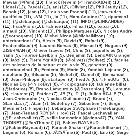
Mawas (@Pem)
(13),
Franck Revelin (@FranckAtDell)
(13),
Lionel
(12),
Pascal
(12),
anj
(12),
/Olivier
(12),
Phil Jeudy
(12),
Benoit
(12),
jean
(12),
Louis van Proosdij
(11),
jean-eudes
queffelec
(11),
LVM
(11),
jlc
(11),
Marc-Antoine
(11),
dparmen1
(11),
(@slebarque) (@slebarque)
(11),
INFO (@LINKANDEV)
(11),
FranÃ§ois
(10),
Fabrice
(10),
Filmail
(10),
babar
(10),
arnaud
(10),
Vincent
(10),
Philippe Marques
(10),
Nicolas Andre
(@corpogame)
(10),
Michel Nizon (@MichelNizon)
(10),
arderborelnot
(10),
Alexis
(9),
David
(9),
Rafael
(9),
FredericBaud
(9),
Laurent Bervas
(9),
Mickael
(9),
Hugues
(9),
ZISERMAN
(9),
Olivier Travers
(9),
Chris
(9),
jequeffelec
(9),
Yann
(9),
Fabrice Epelboin
(9),
Benjamin
(9),
BenoÃ®t Granger
(9),
laozi
(9),
Pierre YgriÃ©
(9),
(@olivez) (@olivez)
(9),
faculte
des sciences de la nature et de la vie
(9),
gepettot
(9),
arderbor elnot
(9),
Frederic
(8),
Marie
(8),
Yannick Lejeune
(8),
stephane
(8),
BScache
(8),
Michel
(8),
Daniel
(8),
Emmanuel
(8),
Jean-Philippe
(8),
startuper
(8),
Fred A.
(8),
@FredOu_
(8),
Nicolas Bry (@NicoBry)
(8),
@corpogame
(8),
fabienne billat
(@fadouce)
(8),
Bruno Lamouroux (@Dassoniou)
(8),
Lereune
(8),
~laurent
(7),
Patrice
(7),
JB
(7),
ITI
(7),
Julien Ã‰LIE
(7),
Jean-Christophe
(7),
Nicolas Guillaume
(7),
Bruno
(7),
Stanislas
(7),
Alain
(7),
Godefroy
(7),
Sebastien
(7),
Serge
Meunier
(7),
Pimpin
(7),
Lebarque StÃ©phane (@slebarque)
(7),
Jean-Renaud ROY (@jr_roy)
(7),
Pascal Lechevallier
(@PLechevallier)
(7),
veille innovation (@vinno47)
(7),
YAN
THOINET (@YanThoinet)
(7),
Fabien RAYNAUD
(@FabienRaynaud)
(7),
Partech Shaker (@PartechShaker)
(7),
Legend
(6),
Romain
(6),
JÃ©rÃ´me
(6),
Paul
(6),
Eric
(6),
Serge