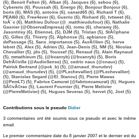
(6),
Benoit Felten
(6),
Alban
(6),
Jacques
(6),
sebou
(6),
Cybereric
(6),
Poussah
(6),
Energo
(6),
Bonjour Bonjour
(6),
boris
(6),
MAS
(6),
antoine
(6),
canard65
(6),
Richard T
(6),
PEAI60
(6),
Free4ever
(6),
Guerric
(6),
Richard
(6),
tvtweet
(6),
loÃ¯c
(6),
Matthieu Dufour (@_matthieudufour)
(6),
Nathalie
Gasnier (@ObservaEmpresa)
(6),
romu
(6),
cheramy
(6),
Jasontrisy
(6),
EtienneL
(5),
DJM
(5),
Tristan
(5),
StÃ©phane
(5),
Gilles
(5),
Thierry
(5),
Alphonse
(5),
apbianco
(5),
dePassage
(5),
Sans_importance
(5),
AurÃ©lien
(5),
herve
lebret
(5),
Alex
(5),
Adrien
(5),
Jean-Denis
(5),
NM
(5),
Nicolas
Chevallier
(5),
jdo
(5),
Youssef
(5),
Renaud
(5),
Alain Raynaud
(5),
mmathieum
(5),
(@bvanryb) (@bvanryb)
(5),
Boris
DefrÃ©ville (@AudioSense)
(5),
cedric naux (@cnaux)
(5),
Patrick Bertrand (@pck_b)
(5),
(@arnaud_thurudev)
(@arnaud_thurudev)
(5),
(@PLechevallier) (@PLechevallier)
(5),
Stanislas Segard (@El_Stanou)
(5),
Pierre Mawas
(@PemLT)
(5),
Fabrice Camurat (@fabricecamurat)
(5),
Hugues
SÃ©vÃ©rac
(5),
Laurent Fournier
(5),
Pierre Metivier
(@PierreMetivier)
(5),
Hugues Severac
(5),
hervet
(5),
Joel
(5)
Contributions sous le pseudo
Didier
3 commentaires ont été soumis sous ce pseudo et avec le même
email.
Le premier commentaire date du 8 janvier 2007 et le dernier est du