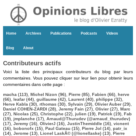
Home
Archives
Publications
Podcasts
Videos
Blog
About
Contributeurs actifs
Voici la liste des principaux contributeurs du blog par leurs
commentaires. Vous pouvez cliquer sur leur lien pour obtenir leurs
commentaires dans cette page :
macha
(113),
Michel Nizon
(96),
Pierre
(85),
Fabien
(66),
herve
(66),
leafar
(44),
guillaume
(42),
Laurent
(40),
philippe
(32),
Herve Kabla
(30),
rthomas
(30),
Sylvain
(29),
Olivier Auber
(29),
Daniel COHEN-ZARDI
(28),
Jeremy Fain
(27),
Olivier
(27),
Marc
(27),
Nicolas
(25),
Christophe
(22),
julien
(19),
Patrick
(19),
Fab
(19),
jmplanche
(17),
Arnaud@Thurudev (@arnaud_thurudev)
(17),
Jeremy
(16),
OlivierJ
(16),
JustinThemiddle
(16),
vicnent
(16),
bobonofx
(15),
Paul Gateau
(15),
Pierre Jol
(14),
patr_ix
(14),
Jerome
(13),
Lionel LaskÃ© (@lionellaske)
(13),
Pierre