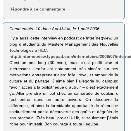
Répondre à ce commentaire
Commentaire 10 dans
Act-U-Lik
, le 1 août 2006
Il y a aussi cette interview en podcast de Inter(net)view, un
blog d´étudiants du Mastère Management des Nouvelles
Technologies à HEC:
http://internetview.typepad.com/internetview/2006/07/inter
C´est un peu long (30 min.), mais c´est plutôt clair et
intéressant. Leafar est notamment très sincère sur ses
motivations entrepreneuriales: folie, rêve, et amour de la
culture et du partage. J´aime bien l´allégorie du campus:
“avoir accès à la bibliothèque d´autrui” – c´est exactement
ça. Aller prendre un pot chez un camarade de couloir, c
´est entrer dans un autre univers. On découvre la
différence, et ainsi la formidable opportunité de s´enrichir
spirituellement par la découverte des goûts et dégoûts de
son prochain. Très beau projet U-Lik, si seulement j´étais
riche pour investir. Bon courage à toute l´équipe.