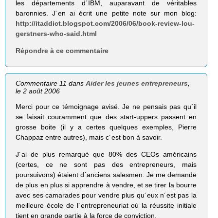
les départements d´IBM, auparavant de véritables
baronnies. J´en ai écrit une petite note sur mon blog:
http://itaddict.blogspot.com/2006/06/book-review-lou-
gerstners-who-said.html
Répondre à ce commentaire
Commentaire 11 dans
Aider les jeunes entrepreneurs
,
le 2 août 2006
Merci pour ce témoignage avisé. Je ne pensais pas qu´il
se faisait couramment que des start-uppers passent en
grosse boite (il y a certes quelques exemples, Pierre
Chappaz entre autres), mais c´est bon à savoir.
J´ai de plus remarqué que 80% des CEOs américains
(certes, ce ne sont pas des entrepreneurs, mais
poursuivons) étaient d´anciens salesmen. Je me demande
de plus en plus si apprendre à vendre, et se tirer la bourre
avec ses camarades pour vendre plus qu´eux n´est pas la
meilleure école de l´entrepreneuriat où la réussite initiale
tient en grande partie à la force de conviction.