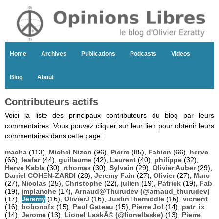
Home
Archives
Publications
Podcasts
Videos
Blog
About
Contributeurs actifs
Voici la liste des principaux contributeurs du blog par leurs
commentaires. Vous pouvez cliquer sur leur lien pour obtenir leurs
commentaires dans cette page :
macha
(113),
Michel Nizon
(96),
Pierre
(85),
Fabien
(66),
herve
(66),
leafar
(44),
guillaume
(42),
Laurent
(40),
philippe
(32),
Herve Kabla
(30),
rthomas
(30),
Sylvain
(29),
Olivier Auber
(29),
Daniel COHEN-ZARDI
(28),
Jeremy Fain
(27),
Olivier
(27),
Marc
(27),
Nicolas
(25),
Christophe
(22),
julien
(19),
Patrick
(19),
Fab
(19),
jmplanche
(17),
Arnaud@Thurudev (@arnaud_thurudev)
(17),
Jeremy
(16),
OlivierJ
(16),
JustinThemiddle
(16),
vicnent
(16),
bobonofx
(15),
Paul Gateau
(15),
Pierre Jol
(14),
patr_ix
(14),
Jerome
(13),
Lionel LaskÃ© (@lionellaske)
(13),
Pierre