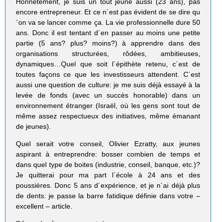
Honnêtement, je suis un tout jeune aussi (23 ans), pas
encore entrepreneur. Et ce n´est pas évident de se dire qu
´on va se lancer comme ça. La vie professionnelle dure 50
ans. Donc il est tentant d´en passer au moins une petite
partie (5 ans? plus? moins?) à apprendre dans des
organisations structurées, rôdées, ambitieuses,
dynamiques…Quel que soit l´épithète retenu, c´est de
toutes façons ce que les investisseurs attendent. C´est
aussi une question de culture: je me suis déjà essayé à la
levée de fonds (avec un succès honorable) dans un
environnement étranger (Israël, où les gens sont tout de
même assez respectueux des initiatives, même émanant
de jeunes).
Quel serait votre conseil, Olivier Ezratty, aux jeunes
aspirant à entreprendre: bosser combien de temps et
dans quel type de boites (industrie, conseil, banque, etc.)?
Je quitterai pour ma part l´école à 24 ans et des
poussières. Donc 5 ans d´expérience, et je n´ai déjà plus
de dents: je passe la barre fatidique définie dans votre –
excellent – article.