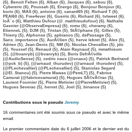
(6),
Benoit Felten
(6),
Alban
(6),
Jacques
(6),
sebou
(6),
Cybereric
(6),
Poussah
(6),
Energo
(6),
Bonjour Bonjour
(6),
boris
(6),
MAS
(6),
antoine
(6),
canard65
(6),
Richard T
(6),
PEAI60
(6),
Free4ever
(6),
Guerric
(6),
Richard
(6),
tvtweet
(6),
loÃ¯c
(6),
Matthieu Dufour (@_matthieudufour)
(6),
Nathalie
Gasnier (@ObservaEmpresa)
(6),
romu
(6),
cheramy
(6),
EtienneL
(5),
DJM
(5),
Tristan
(5),
StÃ©phane
(5),
Gilles
(5),
Thierry
(5),
Alphonse
(5),
apbianco
(5),
dePassage
(5),
Sans_importance
(5),
AurÃ©lien
(5),
herve lebret
(5),
Alex
(5),
Adrien
(5),
Jean-Denis
(5),
NM
(5),
Nicolas Chevallier
(5),
jdo
(5),
Youssef
(5),
Renaud
(5),
Alain Raynaud
(5),
mmathieum
(5),
(@bvanryb) (@bvanryb)
(5),
Boris DefrÃ©ville
(@AudioSense)
(5),
cedric naux (@cnaux)
(5),
Patrick Bertrand
(@pck_b)
(5),
(@arnaud_thurudev) (@arnaud_thurudev)
(5),
(@PLechevallier) (@PLechevallier)
(5),
Stanislas Segard
(@El_Stanou)
(5),
Pierre Mawas (@PemLT)
(5),
Fabrice
Camurat (@fabricecamurat)
(5),
Hugues SÃ©vÃ©rac
(5),
Laurent Fournier
(5),
Pierre Metivier (@PierreMetivier)
(5),
Hugues Severac
(5),
hervet
(5),
Joel
(5),
binance
(5)
Contributions sous le pseudo
Jeremy
16 commentaires ont été soumis sous ce pseudo et avec le même
email.
Le premier commentaire date du 6 juillet 2006 et le dernier est du