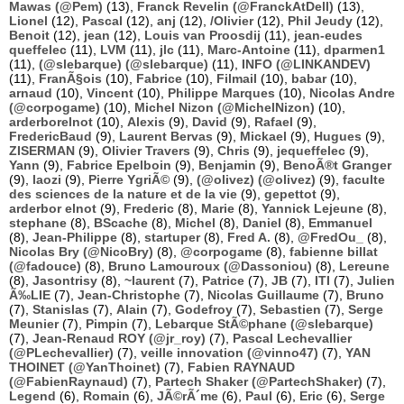
Mawas (@Pem)
(13),
Franck Revelin (@FranckAtDell)
(13),
Lionel
(12),
Pascal
(12),
anj
(12),
/Olivier
(12),
Phil Jeudy
(12),
Benoit
(12),
jean
(12),
Louis van Proosdij
(11),
jean-eudes
queffelec
(11),
LVM
(11),
jlc
(11),
Marc-Antoine
(11),
dparmen1
(11),
(@slebarque) (@slebarque)
(11),
INFO (@LINKANDEV)
(11),
FranÃ§ois
(10),
Fabrice
(10),
Filmail
(10),
babar
(10),
arnaud
(10),
Vincent
(10),
Philippe Marques
(10),
Nicolas Andre
(@corpogame)
(10),
Michel Nizon (@MichelNizon)
(10),
arderborelnot
(10),
Alexis
(9),
David
(9),
Rafael
(9),
FredericBaud
(9),
Laurent Bervas
(9),
Mickael
(9),
Hugues
(9),
ZISERMAN
(9),
Olivier Travers
(9),
Chris
(9),
jequeffelec
(9),
Yann
(9),
Fabrice Epelboin
(9),
Benjamin
(9),
BenoÃ®t Granger
(9),
laozi
(9),
Pierre YgriÃ©
(9),
(@olivez) (@olivez)
(9),
faculte
des sciences de la nature et de la vie
(9),
gepettot
(9),
arderbor elnot
(9),
Frederic
(8),
Marie
(8),
Yannick Lejeune
(8),
stephane
(8),
BScache
(8),
Michel
(8),
Daniel
(8),
Emmanuel
(8),
Jean-Philippe
(8),
startuper
(8),
Fred A.
(8),
@FredOu_
(8),
Nicolas Bry (@NicoBry)
(8),
@corpogame
(8),
fabienne billat
(@fadouce)
(8),
Bruno Lamouroux (@Dassoniou)
(8),
Lereune
(8),
Jasontrisy
(8),
~laurent
(7),
Patrice
(7),
JB
(7),
ITI
(7),
Julien
Ã‰LIE
(7),
Jean-Christophe
(7),
Nicolas Guillaume
(7),
Bruno
(7),
Stanislas
(7),
Alain
(7),
Godefroy
(7),
Sebastien
(7),
Serge
Meunier
(7),
Pimpin
(7),
Lebarque StÃ©phane (@slebarque)
(7),
Jean-Renaud ROY (@jr_roy)
(7),
Pascal Lechevallier
(@PLechevallier)
(7),
veille innovation (@vinno47)
(7),
YAN
THOINET (@YanThoinet)
(7),
Fabien RAYNAUD
(@FabienRaynaud)
(7),
Partech Shaker (@PartechShaker)
(7),
Legend
(6),
Romain
(6),
JÃ©rÃ´me
(6),
Paul
(6),
Eric
(6),
Serge