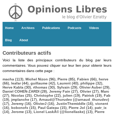
Home
Archives
Publications
Podcasts
Videos
Blog
About
Contributeurs actifs
Voici la liste des principaux contributeurs du blog par leurs
commentaires. Vous pouvez cliquer sur leur lien pour obtenir leurs
commentaires dans cette page :
macha
(113),
Michel Nizon
(96),
Pierre
(85),
Fabien
(66),
herve
(66),
leafar
(44),
guillaume
(42),
Laurent
(40),
philippe
(32),
Herve Kabla
(30),
rthomas
(30),
Sylvain
(29),
Olivier Auber
(29),
Daniel COHEN-ZARDI
(28),
Jeremy Fain
(27),
Olivier
(27),
Marc
(27),
Nicolas
(25),
Christophe
(22),
julien
(19),
Patrick
(19),
Fab
(19),
jmplanche
(17),
Arnaud@Thurudev (@arnaud_thurudev)
(17),
Jeremy
(16),
OlivierJ
(16),
JustinThemiddle
(16),
vicnent
(16),
bobonofx
(15),
Paul Gateau
(15),
Pierre Jol
(14),
patr_ix
(14),
Jerome
(13),
Lionel LaskÃ© (@lionellaske)
(13),
Pierre