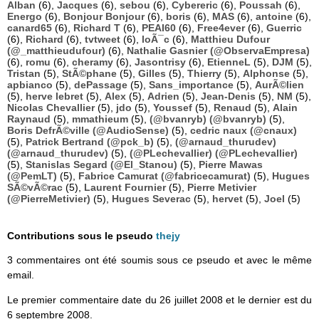
Alban
(6),
Jacques
(6),
sebou
(6),
Cybereric
(6),
Poussah
(6),
Energo
(6),
Bonjour Bonjour
(6),
boris
(6),
MAS
(6),
antoine
(6),
canard65
(6),
Richard T
(6),
PEAI60
(6),
Free4ever
(6),
Guerric
(6),
Richard
(6),
tvtweet
(6),
loÃ¯c
(6),
Matthieu Dufour
(@_matthieudufour)
(6),
Nathalie Gasnier (@ObservaEmpresa)
(6),
romu
(6),
cheramy
(6),
Jasontrisy
(6),
EtienneL
(5),
DJM
(5),
Tristan
(5),
StÃ©phane
(5),
Gilles
(5),
Thierry
(5),
Alphonse
(5),
apbianco
(5),
dePassage
(5),
Sans_importance
(5),
AurÃ©lien
(5),
herve lebret
(5),
Alex
(5),
Adrien
(5),
Jean-Denis
(5),
NM
(5),
Nicolas Chevallier
(5),
jdo
(5),
Youssef
(5),
Renaud
(5),
Alain
Raynaud
(5),
mmathieum
(5),
(@bvanryb) (@bvanryb)
(5),
Boris DefrÃ©ville (@AudioSense)
(5),
cedric naux (@cnaux)
(5),
Patrick Bertrand (@pck_b)
(5),
(@arnaud_thurudev)
(@arnaud_thurudev)
(5),
(@PLechevallier) (@PLechevallier)
(5),
Stanislas Segard (@El_Stanou)
(5),
Pierre Mawas
(@PemLT)
(5),
Fabrice Camurat (@fabricecamurat)
(5),
Hugues
SÃ©vÃ©rac
(5),
Laurent Fournier
(5),
Pierre Metivier
(@PierreMetivier)
(5),
Hugues Severac
(5),
hervet
(5),
Joel
(5)
Contributions sous le pseudo
thejy
3 commentaires ont été soumis sous ce pseudo et avec le même
email.
Le premier commentaire date du 26 juillet 2008 et le dernier est du
6 septembre 2008.