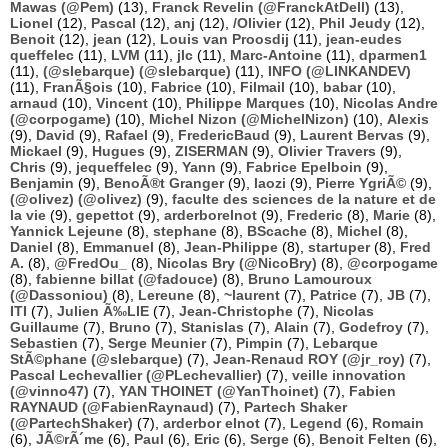
Mawas (@Pem)
(13),
Franck Revelin (@FranckAtDell)
(13),
Lionel
(12),
Pascal
(12),
anj
(12),
/Olivier
(12),
Phil Jeudy
(12),
Benoit
(12),
jean
(12),
Louis van Proosdij
(11),
jean-eudes
queffelec
(11),
LVM
(11),
jlc
(11),
Marc-Antoine
(11),
dparmen1
(11),
(@slebarque) (@slebarque)
(11),
INFO (@LINKANDEV)
(11),
FranÃ§ois
(10),
Fabrice
(10),
Filmail
(10),
babar
(10),
arnaud
(10),
Vincent
(10),
Philippe Marques
(10),
Nicolas Andre
(@corpogame)
(10),
Michel Nizon (@MichelNizon)
(10),
Alexis
(9),
David
(9),
Rafael
(9),
FredericBaud
(9),
Laurent Bervas
(9),
Mickael
(9),
Hugues
(9),
ZISERMAN
(9),
Olivier Travers
(9),
Chris
(9),
jequeffelec
(9),
Yann
(9),
Fabrice Epelboin
(9),
Benjamin
(9),
BenoÃ®t Granger
(9),
laozi
(9),
Pierre YgriÃ©
(9),
(@olivez) (@olivez)
(9),
faculte des sciences de la nature et de
la vie
(9),
gepettot
(9),
arderborelnot
(9),
Frederic
(8),
Marie
(8),
Yannick Lejeune
(8),
stephane
(8),
BScache
(8),
Michel
(8),
Daniel
(8),
Emmanuel
(8),
Jean-Philippe
(8),
startuper
(8),
Fred
A.
(8),
@FredOu_
(8),
Nicolas Bry (@NicoBry)
(8),
@corpogame
(8),
fabienne billat (@fadouce)
(8),
Bruno Lamouroux
(@Dassoniou)
(8),
Lereune
(8),
~laurent
(7),
Patrice
(7),
JB
(7),
ITI
(7),
Julien Ã‰LIE
(7),
Jean-Christophe
(7),
Nicolas
Guillaume
(7),
Bruno
(7),
Stanislas
(7),
Alain
(7),
Godefroy
(7),
Sebastien
(7),
Serge Meunier
(7),
Pimpin
(7),
Lebarque
StÃ©phane (@slebarque)
(7),
Jean-Renaud ROY (@jr_roy)
(7),
Pascal Lechevallier (@PLechevallier)
(7),
veille innovation
(@vinno47)
(7),
YAN THOINET (@YanThoinet)
(7),
Fabien
RAYNAUD (@FabienRaynaud)
(7),
Partech Shaker
(@PartechShaker)
(7),
arderbor elnot
(7),
Legend
(6),
Romain
(6),
JÃ©rÃ´me
(6),
Paul
(6),
Eric
(6),
Serge
(6),
Benoit Felten
(6),