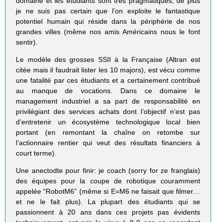
domaine et les étudiants sont très pragmatiques, de plus
je ne suis pas certain que l’on exploite le fantastique
potentiel humain qui réside dans la périphérie de nos
grandes villes (même nos amis Américains nous le font
sentir).
Le modèle des grosses SSII à la Française (Altran est
citée mais il faudrait lister les 10 majors), est vécu comme
une fatalité par ces étudiants et a certainement contribué
au manque de vocations. Dans ce domaine le
management industriel a sa part de responsabilité en
privilégiant des services achats dont l’objectif n’est pas
d’entretenir un écosystème technologique local bien
portant (en remontant la chaîne on retombe sur
l’actionnaire rentier qui veut des résultats financiers à
court terme).
Une anectodte pour finir: je coach (sorry for ze franglais)
des équipes pour la coupe de robotique couramment
appelée “RobotM6” (même si E=M6 ne faisait que filmer…
et ne le fait plus). La plupart des étudiants qui se
passionnent à 20 ans dans ces projets pas évidents