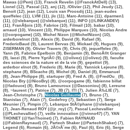
Mawas (@Pem)
(13),
Franck Revelin (@FranckAtDell)
(13),
Lionel
(12),
Pascal
(12),
anj
(12),
/Olivier
(12),
Phil Jeudy
(12),
Benoit
(12),
jean
(12),
Louis van Proosdij
(11),
jean-eudes
queffelec
(11),
LVM
(11),
jlc
(11),
Marc-Antoine
(11),
dparmen1
(11),
(@slebarque) (@slebarque)
(11),
INFO (@LINKANDEV)
(11),
FranÃ§ois
(10),
Fabrice
(10),
Filmail
(10),
babar
(10),
arnaud
(10),
Vincent
(10),
Philippe Marques
(10),
Nicolas Andre
(@corpogame)
(10),
Michel Nizon (@MichelNizon)
(10),
arderborelnot
(10),
Alexis
(9),
David
(9),
Rafael
(9),
FredericBaud
(9),
Laurent Bervas
(9),
Mickael
(9),
Hugues
(9),
ZISERMAN
(9),
Olivier Travers
(9),
Chris
(9),
jequeffelec
(9),
Yann
(9),
Fabrice Epelboin
(9),
Benjamin
(9),
BenoÃ®t Granger
(9),
laozi
(9),
Pierre YgriÃ©
(9),
(@olivez) (@olivez)
(9),
faculte
des sciences de la nature et de la vie
(9),
gepettot
(9),
arderbor elnot
(9),
Frederic
(8),
Marie
(8),
Yannick Lejeune
(8),
stephane
(8),
BScache
(8),
Michel
(8),
Daniel
(8),
Emmanuel
(8),
Jean-Philippe
(8),
startuper
(8),
Fred A.
(8),
@FredOu_
(8),
Nicolas Bry (@NicoBry)
(8),
@corpogame
(8),
fabienne billat
(@fadouce)
(8),
Bruno Lamouroux (@Dassoniou)
(8),
Lereune
(8),
~laurent
(7),
Patrice
(7),
JB
(7),
ITI
(7),
Julien Ã‰LIE
(7),
Jean-Christophe
(7),
Nicolas Guillaume
(7),
Bruno
(7),
Stanislas
(7),
Alain
(7),
Godefroy
(7),
Sebastien
(7),
Serge
Meunier
(7),
Pimpin
(7),
Lebarque StÃ©phane (@slebarque)
(7),
Jean-Renaud ROY (@jr_roy)
(7),
Pascal Lechevallier
(@PLechevallier)
(7),
veille innovation (@vinno47)
(7),
YAN
THOINET (@YanThoinet)
(7),
Fabien RAYNAUD
(@FabienRaynaud)
(7),
Partech Shaker (@PartechShaker)
(7),
Legend
(6),
Romain
(6),
JÃ©rÃ´me
(6),
Paul
(6),
Eric
(6),
Serge