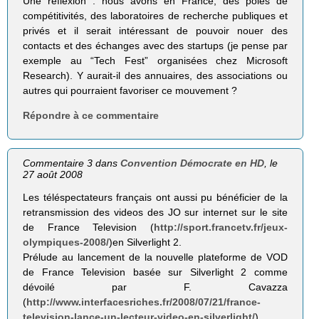
Une réflexion : nous avons en France, des pôles de
compétitivités, des laboratoires de recherche publiques et
privés et il serait intéressant de pouvoir nouer des
contacts et des échanges avec des startups (je pense par
exemple au “Tech Fest” organisées chez Microsoft
Research). Y aurait-il des annuaires, des associations ou
autres qui pourraient favoriser ce mouvement ?
Répondre à ce commentaire
Commentaire 3 dans
Convention Démocrate en HD
, le
27 août 2008
Les téléspectateurs français ont aussi pu bénéficier de la
retransmission des videos des JO sur internet sur le site
de France Television (
http://sport.francetv.fr/jeux-
olympiques-2008/
)en Silverlight 2.
Prélude au lancement de la nouvelle plateforme de VOD
de France Television basée sur Silverlight 2 comme
dévoilé par F. Cavazza
(
http://www.interfacesriches.fr/2008/07/21/france-
television-lance-un-lecteur-video-en-silverlight/
)