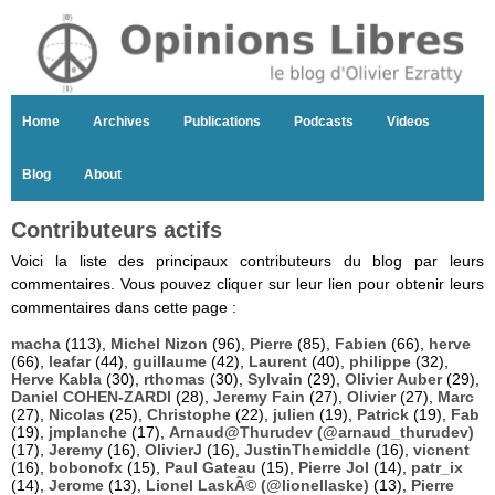
Home
Archives
Publications
Podcasts
Videos
Blog
About
Contributeurs actifs
Voici la liste des principaux contributeurs du blog par leurs
commentaires. Vous pouvez cliquer sur leur lien pour obtenir leurs
commentaires dans cette page :
macha
(113),
Michel Nizon
(96),
Pierre
(85),
Fabien
(66),
herve
(66),
leafar
(44),
guillaume
(42),
Laurent
(40),
philippe
(32),
Herve Kabla
(30),
rthomas
(30),
Sylvain
(29),
Olivier Auber
(29),
Daniel COHEN-ZARDI
(28),
Jeremy Fain
(27),
Olivier
(27),
Marc
(27),
Nicolas
(25),
Christophe
(22),
julien
(19),
Patrick
(19),
Fab
(19),
jmplanche
(17),
Arnaud@Thurudev (@arnaud_thurudev)
(17),
Jeremy
(16),
OlivierJ
(16),
JustinThemiddle
(16),
vicnent
(16),
bobonofx
(15),
Paul Gateau
(15),
Pierre Jol
(14),
patr_ix
(14),
Jerome
(13),
Lionel LaskÃ© (@lionellaske)
(13),
Pierre