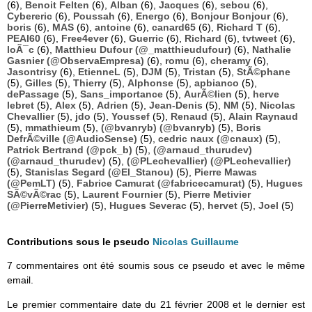
(6),
Benoit Felten
(6),
Alban
(6),
Jacques
(6),
sebou
(6),
Cybereric
(6),
Poussah
(6),
Energo
(6),
Bonjour Bonjour
(6),
boris
(6),
MAS
(6),
antoine
(6),
canard65
(6),
Richard T
(6),
PEAI60
(6),
Free4ever
(6),
Guerric
(6),
Richard
(6),
tvtweet
(6),
loÃ¯c
(6),
Matthieu Dufour (@_matthieudufour)
(6),
Nathalie
Gasnier (@ObservaEmpresa)
(6),
romu
(6),
cheramy
(6),
Jasontrisy
(6),
EtienneL
(5),
DJM
(5),
Tristan
(5),
StÃ©phane
(5),
Gilles
(5),
Thierry
(5),
Alphonse
(5),
apbianco
(5),
dePassage
(5),
Sans_importance
(5),
AurÃ©lien
(5),
herve
lebret
(5),
Alex
(5),
Adrien
(5),
Jean-Denis
(5),
NM
(5),
Nicolas
Chevallier
(5),
jdo
(5),
Youssef
(5),
Renaud
(5),
Alain Raynaud
(5),
mmathieum
(5),
(@bvanryb) (@bvanryb)
(5),
Boris
DefrÃ©ville (@AudioSense)
(5),
cedric naux (@cnaux)
(5),
Patrick Bertrand (@pck_b)
(5),
(@arnaud_thurudev)
(@arnaud_thurudev)
(5),
(@PLechevallier) (@PLechevallier)
(5),
Stanislas Segard (@El_Stanou)
(5),
Pierre Mawas
(@PemLT)
(5),
Fabrice Camurat (@fabricecamurat)
(5),
Hugues
SÃ©vÃ©rac
(5),
Laurent Fournier
(5),
Pierre Metivier
(@PierreMetivier)
(5),
Hugues Severac
(5),
hervet
(5),
Joel
(5)
Contributions sous le pseudo
Nicolas Guillaume
7 commentaires ont été soumis sous ce pseudo et avec le même
email.
Le premier commentaire date du 21 février 2008 et le dernier est