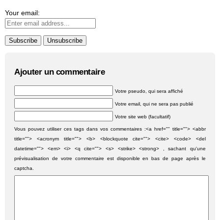
Your email:
Ajouter un commentaire
Votre pseudo, qui sera affiché
Votre email, qui ne sera pas publié
Votre site web (facultatif)
Vous pouvez utiliser ces tags dans vos commentaires :<a href="" title=""> <abbr
title=""> <acronym title=""> <b> <blockquote cite=""> <cite> <code> <del
datetime=""> <em> <i> <q cite=""> <s> <strike> <strong> , sachant qu'une
prévisualisation de votre commentaire est disponible en bas de page après le
captcha.