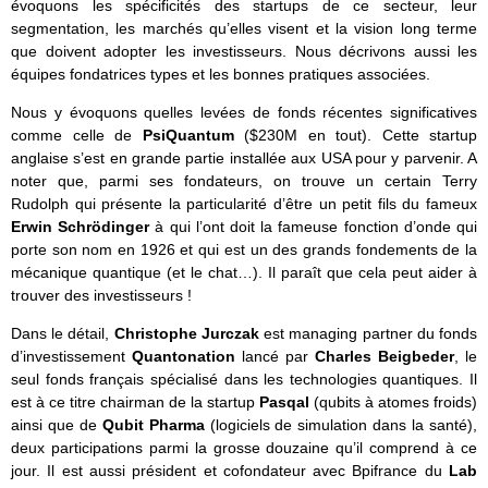
évoquons les spécificités des startups de ce secteur, leur
segmentation, les marchés qu’elles visent et la vision long terme
que doivent adopter les investisseurs. Nous décrivons aussi les
équipes fondatrices types et les bonnes pratiques associées.
Nous y évoquons quelles levées de fonds récentes significatives
comme celle de
PsiQuantum
($230M en tout). Cette startup
anglaise s’est en grande partie installée aux USA pour y parvenir. A
noter que, parmi ses fondateurs, on trouve un certain Terry
Rudolph qui présente la particularité d’être un petit fils du fameux
Erwin Schrödinger
à qui l’ont doit la fameuse fonction d’onde qui
porte son nom en 1926 et qui est un des grands fondements de la
mécanique quantique (et le chat…). Il paraît que cela peut aider à
trouver des investisseurs !
Dans le détail,
Christophe Jurczak
est managing partner du fonds
d’investissement
Quantonation
lancé par
Charles Beigbeder
, le
seul fonds français spécialisé dans les technologies quantiques. Il
est à ce titre chairman de la startup
Pasqal
(qubits à atomes froids)
ainsi que de
Qubit Pharma
(logiciels de simulation dans la santé),
deux participations parmi la grosse douzaine qu’il comprend à ce
jour. Il est aussi président et cofondateur avec Bpifrance du
Lab