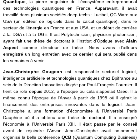
Quantique
, la pierre angulaire de l’écosystème entrepreneurial
des technologies quantiques en France. Auparavant, il avait
travaillé dans plusieurs sociétés deep techs : Lucibel, QC Ware aux
USA (un éditeur de logiciels dans le calcul quantique), dans le
secteur de l’énergie en France et aux USA, et un début de carrière
à la DGA et à la DGE. Il est Polytechnicien, physicien photonicien,
ayant fait une thèse de doctorat à l’Institut d’Optique avec
Alain
Aspect
comme directeur de thèse. Nous avons d’ailleurs
enregistré un long entretien avec ce dernier qui sera publié dans
les semaines à venir.
Jean-Christophe Gougeon
est responsable sectoriel logiciel,
intelligence artificielle et technologies quantiques chez Bpifrance au
sein de la Direction Innovation dirigée par Paul-François Fournier. Il
tient ce rôle depuis 2012, à l’époque où cela s’appelait Oseo. Il a
même connu l’époque de l’Anvar à partir de 1998 où il gérait le
financement des entreprises innovantes dans le logiciel. Jean-
Christophe a une formation d’économiste à l’Université Paris
Dauphine où il a obtenu une thèse de doctorat. Il a enseigné
l’économie à l’Université Paris XIII. Il était passé par le conseil
avant de rejoindre l’Anvar. Jean-Christophe avait notamment
organisé la belle conférence
QCB
(Quantum Computing Business)