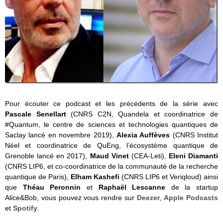
Pour écouter ce podcast et les précédents de la série avec
Pascale Senellart
(CNRS C2N, Quandela et coordinatrice de
#Quantum, le centre de sciences et technologies quantiques de
Saclay lancé en novembre 2019),
Alexia Auffèves
(CNRS Institut
Néel et coordinatrice de QuEng, l’écosystème quantique de
Grenoble lancé en 2017),
Maud Vinet
(CEA-Leti),
Eleni Diamanti
(CNRS LIP6, et co-coordinatrice de la communauté de la recherche
quantique de Paris),
Elham Kashefi
(CNRS LIP6 et Veriqloud) ainsi
que
Théau Peronnin
et
Raphaël Lescanne
de la startup
Alice&Bob, vous pouvez vous rendre sur
Deezer
,
Apple Podcasts
et
Spotify
.