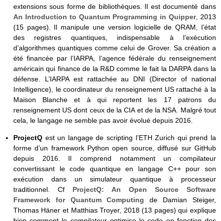
extensions sous forme de bibliothèques. Il est documenté dans
An Introduction to Quantum Programming in Quipper
, 2013
(15 pages). Il manipule une version logicielle de QRAM, l’état
des registres quantiques, indispensable à l’exécution
d’algorithmes quantiques comme celui de Grover. Sa création a
été financée par l’IARPA, l’agence fédérale du renseignement
américain qui finance de la R&D comme le fait la DARPA dans la
défense. L’IARPA est rattachée au DNI (Director of national
Intelligence), le coordinateur du renseignement US rattaché à la
Maison Blanche et à qui reportent les 17 patrons du
renseignement US dont ceux de la CIA et de la NSA.
Malgré tout
cela, le langage ne semble pas avoir évolué depuis 2016.
ProjectQ
est un langage de scripting l’ETH Zurich qui prend la
forme d’un framework Python open source, diffusé sur GitHub
depuis 2016. Il comprend notamment un compilateur
convertissant le code quantique en langage C++ pour son
exécution dans un simulateur quantique à processeur
traditionnel. Cf
ProjectQ: An Open Source Software
Framework for Quantum Computing
de Damian Steiger,
Thomas Häner et Matthias Troyer, 2018 (13 pages) qui explique
bien comment le compilateur optimise le code en fonction des