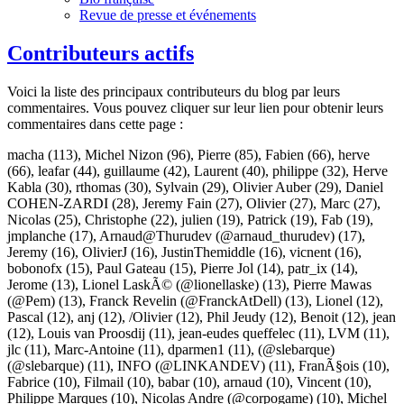
Revue de presse et événements
Contributeurs actifs
Voici la liste des principaux contributeurs du blog par leurs
commentaires. Vous pouvez cliquer sur leur lien pour obtenir leurs
commentaires dans cette page :
macha
(113),
Michel Nizon
(96),
Pierre
(85),
Fabien
(66),
herve
(66),
leafar
(44),
guillaume
(42),
Laurent
(40),
philippe
(32),
Herve
Kabla
(30),
rthomas
(30),
Sylvain
(29),
Olivier Auber
(29),
Daniel
COHEN-ZARDI
(28),
Jeremy Fain
(27),
Olivier
(27),
Marc
(27),
Nicolas
(25),
Christophe
(22),
julien
(19),
Patrick
(19),
Fab
(19),
jmplanche
(17),
Arnaud@Thurudev (@arnaud_thurudev)
(17),
Jeremy
(16),
OlivierJ
(16),
JustinThemiddle
(16),
vicnent
(16),
bobonofx
(15),
Paul Gateau
(15),
Pierre Jol
(14),
patr_ix
(14),
Jerome
(13),
Lionel LaskÃ© (@lionellaske)
(13),
Pierre Mawas
(@Pem)
(13),
Franck Revelin (@FranckAtDell)
(13),
Lionel
(12),
Pascal
(12),
anj
(12),
/Olivier
(12),
Phil Jeudy
(12),
Benoit
(12),
jean
(12),
Louis van Proosdij
(11),
jean-eudes queffelec
(11),
LVM
(11),
jlc
(11),
Marc-Antoine
(11),
dparmen1
(11),
(@slebarque)
(@slebarque)
(11),
INFO (@LINKANDEV)
(11),
FranÃ§ois
(10),
Fabrice
(10),
Filmail
(10),
babar
(10),
arnaud
(10),
Vincent
(10),
Philippe Marques
(10),
Nicolas Andre (@corpogame)
(10),
Michel