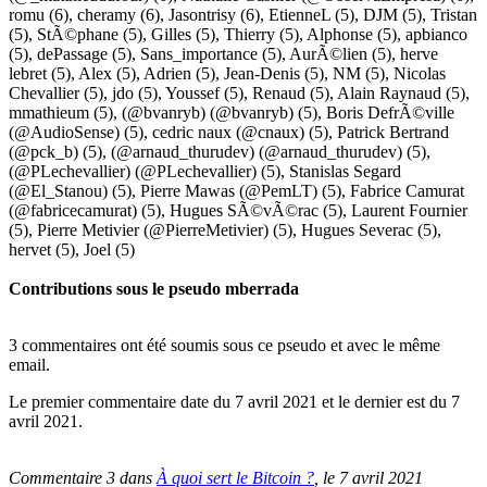
romu
(6),
cheramy
(6),
Jasontrisy
(6),
EtienneL
(5),
DJM
(5),
Tristan
(5),
StÃ©phane
(5),
Gilles
(5),
Thierry
(5),
Alphonse
(5),
apbianco
(5),
dePassage
(5),
Sans_importance
(5),
AurÃ©lien
(5),
herve
lebret
(5),
Alex
(5),
Adrien
(5),
Jean-Denis
(5),
NM
(5),
Nicolas
Chevallier
(5),
jdo
(5),
Youssef
(5),
Renaud
(5),
Alain Raynaud
(5),
mmathieum
(5),
(@bvanryb) (@bvanryb)
(5),
Boris DefrÃ©ville
(@AudioSense)
(5),
cedric naux (@cnaux)
(5),
Patrick Bertrand
(@pck_b)
(5),
(@arnaud_thurudev) (@arnaud_thurudev)
(5),
(@PLechevallier) (@PLechevallier)
(5),
Stanislas Segard
(@El_Stanou)
(5),
Pierre Mawas (@PemLT)
(5),
Fabrice Camurat
(@fabricecamurat)
(5),
Hugues SÃ©vÃ©rac
(5),
Laurent Fournier
(5),
Pierre Metivier (@PierreMetivier)
(5),
Hugues Severac
(5),
hervet
(5),
Joel
(5)
Contributions sous le pseudo
mberrada
3 commentaires ont été soumis sous ce pseudo et avec le même
email.
Le premier commentaire date du 7 avril 2021 et le dernier est du 7
avril 2021.
Commentaire 3 dans
À quoi sert le Bitcoin ?
, le 7 avril 2021