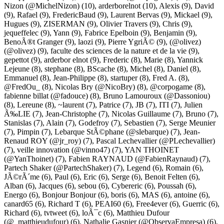
Nizon (@MichelNizon)
(10),
arderborelnot
(10),
Alexis
(9),
David
(9),
Rafael
(9),
FredericBaud
(9),
Laurent Bervas
(9),
Mickael
(9),
Hugues
(9),
ZISERMAN
(9),
Olivier Travers
(9),
Chris
(9),
jequeffelec
(9),
Yann
(9),
Fabrice Epelboin
(9),
Benjamin
(9),
BenoÃ®t Granger
(9),
laozi
(9),
Pierre YgriÃ©
(9),
(@olivez)
(@olivez)
(9),
faculte des sciences de la nature et de la vie
(9),
gepettot
(9),
arderbor elnot
(9),
Frederic
(8),
Marie
(8),
Yannick
Lejeune
(8),
stephane
(8),
BScache
(8),
Michel
(8),
Daniel
(8),
Emmanuel
(8),
Jean-Philippe
(8),
startuper
(8),
Fred A.
(8),
@FredOu_
(8),
Nicolas Bry (@NicoBry)
(8),
@corpogame
(8),
fabienne billat (@fadouce)
(8),
Bruno Lamouroux (@Dassoniou)
(8),
Lereune
(8),
~laurent
(7),
Patrice
(7),
JB
(7),
ITI
(7),
Julien
Ã‰LIE
(7),
Jean-Christophe
(7),
Nicolas Guillaume
(7),
Bruno
(7),
Stanislas
(7),
Alain
(7),
Godefroy
(7),
Sebastien
(7),
Serge Meunier
(7),
Pimpin
(7),
Lebarque StÃ©phane (@slebarque)
(7),
Jean-
Renaud ROY (@jr_roy)
(7),
Pascal Lechevallier (@PLechevallier)
(7),
veille innovation (@vinno47)
(7),
YAN THOINET
(@YanThoinet)
(7),
Fabien RAYNAUD (@FabienRaynaud)
(7),
Partech Shaker (@PartechShaker)
(7),
Legend
(6),
Romain
(6),
JÃ©rÃ´me
(6),
Paul
(6),
Eric
(6),
Serge
(6),
Benoit Felten
(6),
Alban
(6),
Jacques
(6),
sebou
(6),
Cybereric
(6),
Poussah
(6),
Energo
(6),
Bonjour Bonjour
(6),
boris
(6),
MAS
(6),
antoine
(6),
canard65
(6),
Richard T
(6),
PEAI60
(6),
Free4ever
(6),
Guerric
(6),
Richard
(6),
tvtweet
(6),
loÃ¯c
(6),
Matthieu Dufour
(@_matthieudufour)
(6),
Nathalie Gasnier (@ObservaEmpresa)
(6),