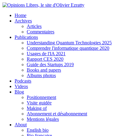
Home
Archives
Articles
Commentaires
Publications
Understanding Quantum Technologies 2025
Comprendre l'informatique quantique 2020
Usages de l'IA 2021
Rapport CES 2020
Guide des Startups 2019
Books and papers
Albums photos
Podcasts
Videos
Blog
Positionnement
Visite guidée
Making of
Abonnement et désabonnement
Mentions légales
About
English bio
Bio française