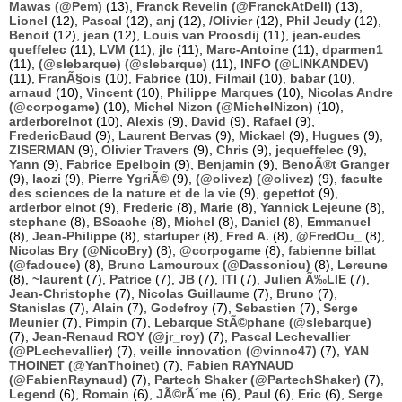
Mawas (@Pem)
(13),
Franck Revelin (@FranckAtDell)
(13),
Lionel
(12),
Pascal
(12),
anj
(12),
/Olivier
(12),
Phil Jeudy
(12),
Benoit
(12),
jean
(12),
Louis van Proosdij
(11),
jean-eudes
queffelec
(11),
LVM
(11),
jlc
(11),
Marc-Antoine
(11),
dparmen1
(11),
(@slebarque) (@slebarque)
(11),
INFO (@LINKANDEV)
(11),
FranÃ§ois
(10),
Fabrice
(10),
Filmail
(10),
babar
(10),
arnaud
(10),
Vincent
(10),
Philippe Marques
(10),
Nicolas Andre
(@corpogame)
(10),
Michel Nizon (@MichelNizon)
(10),
arderborelnot
(10),
Alexis
(9),
David
(9),
Rafael
(9),
FredericBaud
(9),
Laurent Bervas
(9),
Mickael
(9),
Hugues
(9),
ZISERMAN
(9),
Olivier Travers
(9),
Chris
(9),
jequeffelec
(9),
Yann
(9),
Fabrice Epelboin
(9),
Benjamin
(9),
BenoÃ®t Granger
(9),
laozi
(9),
Pierre YgriÃ©
(9),
(@olivez) (@olivez)
(9),
faculte
des sciences de la nature et de la vie
(9),
gepettot
(9),
arderbor elnot
(9),
Frederic
(8),
Marie
(8),
Yannick Lejeune
(8),
stephane
(8),
BScache
(8),
Michel
(8),
Daniel
(8),
Emmanuel
(8),
Jean-Philippe
(8),
startuper
(8),
Fred A.
(8),
@FredOu_
(8),
Nicolas Bry (@NicoBry)
(8),
@corpogame
(8),
fabienne billat
(@fadouce)
(8),
Bruno Lamouroux (@Dassoniou)
(8),
Lereune
(8),
~laurent
(7),
Patrice
(7),
JB
(7),
ITI
(7),
Julien Ã‰LIE
(7),
Jean-Christophe
(7),
Nicolas Guillaume
(7),
Bruno
(7),
Stanislas
(7),
Alain
(7),
Godefroy
(7),
Sebastien
(7),
Serge
Meunier
(7),
Pimpin
(7),
Lebarque StÃ©phane (@slebarque)
(7),
Jean-Renaud ROY (@jr_roy)
(7),
Pascal Lechevallier
(@PLechevallier)
(7),
veille innovation (@vinno47)
(7),
YAN
THOINET (@YanThoinet)
(7),
Fabien RAYNAUD
(@FabienRaynaud)
(7),
Partech Shaker (@PartechShaker)
(7),
Legend
(6),
Romain
(6),
JÃ©rÃ´me
(6),
Paul
(6),
Eric
(6),
Serge