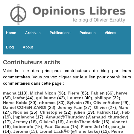
Home
Archives
Publications
Podcasts
Videos
Blog
About
Contributeurs actifs
Voici la liste des principaux contributeurs du blog par leurs
commentaires. Vous pouvez cliquer sur leur lien pour obtenir leurs
commentaires dans cette page :
macha
(113),
Michel Nizon
(96),
Pierre
(85),
Fabien
(66),
herve
(66),
leafar
(44),
guillaume
(42),
Laurent
(40),
philippe
(32),
Herve Kabla
(30),
rthomas
(30),
Sylvain
(29),
Olivier Auber
(29),
Daniel COHEN-ZARDI
(28),
Jeremy Fain
(27),
Olivier
(27),
Marc
(27),
Nicolas
(25),
Christophe
(22),
julien
(19),
Patrick
(19),
Fab
(19),
jmplanche
(17),
Arnaud@Thurudev (@arnaud_thurudev)
(17),
Jeremy
(16),
OlivierJ
(16),
JustinThemiddle
(16),
vicnent
(16),
bobonofx
(15),
Paul Gateau
(15),
Pierre Jol
(14),
patr_ix
(14),
Jerome
(13),
Lionel LaskÃ© (@lionellaske)
(13),
Pierre