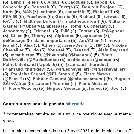
(6),
Benoit Felten
(6),
Alban
(6),
Jacques
(6),
sebou
(6),
Cybereric
(6),
Poussah
(6),
Energo
(6),
Bonjour Bonjour
(6),
boris
(6),
MAS
(6),
antoine
(6),
canard65
(6),
Richard T
(6),
PEAI60
(6),
Free4ever
(6),
Guerric
(6),
Richard
(6),
tvtweet
(6),
loÃ¯c
(6),
Matthieu Dufour (@_matthieudufour)
(6),
Nathalie
Gasnier (@ObservaEmpresa)
(6),
romu
(6),
cheramy
(6),
Jasontrisy
(6),
EtienneL
(5),
DJM
(5),
Tristan
(5),
StÃ©phane
(5),
Gilles
(5),
Thierry
(5),
Alphonse
(5),
apbianco
(5),
dePassage
(5),
Sans_importance
(5),
AurÃ©lien
(5),
herve
lebret
(5),
Alex
(5),
Adrien
(5),
Jean-Denis
(5),
NM
(5),
Nicolas
Chevallier
(5),
jdo
(5),
Youssef
(5),
Renaud
(5),
Alain Raynaud
(5),
mmathieum
(5),
(@bvanryb) (@bvanryb)
(5),
Boris
DefrÃ©ville (@AudioSense)
(5),
cedric naux (@cnaux)
(5),
Patrick Bertrand (@pck_b)
(5),
(@arnaud_thurudev)
(@arnaud_thurudev)
(5),
(@PLechevallier) (@PLechevallier)
(5),
Stanislas Segard (@El_Stanou)
(5),
Pierre Mawas
(@PemLT)
(5),
Fabrice Camurat (@fabricecamurat)
(5),
Hugues
SÃ©vÃ©rac
(5),
Laurent Fournier
(5),
Pierre Metivier
(@PierreMetivier)
(5),
Hugues Severac
(5),
hervet
(5),
Joel
(5)
Contributions sous le pseudo
mberrada
3 commentaires ont été soumis sous ce pseudo et avec le même
email.
Le premier commentaire date du 7 avril 2021 et le dernier est du 7