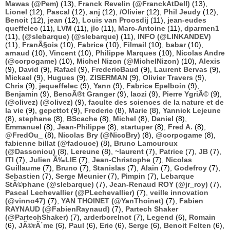
Mawas (@Pem)
(13),
Franck Revelin (@FranckAtDell)
(13),
Lionel
(12),
Pascal
(12),
anj
(12),
/Olivier
(12),
Phil Jeudy
(12),
Benoit
(12),
jean
(12),
Louis van Proosdij
(11),
jean-eudes
queffelec
(11),
LVM
(11),
jlc
(11),
Marc-Antoine
(11),
dparmen1
(11),
(@slebarque) (@slebarque)
(11),
INFO (@LINKANDEV)
(11),
FranÃ§ois
(10),
Fabrice
(10),
Filmail
(10),
babar
(10),
arnaud
(10),
Vincent
(10),
Philippe Marques
(10),
Nicolas Andre
(@corpogame)
(10),
Michel Nizon (@MichelNizon)
(10),
Alexis
(9),
David
(9),
Rafael
(9),
FredericBaud
(9),
Laurent Bervas
(9),
Mickael
(9),
Hugues
(9),
ZISERMAN
(9),
Olivier Travers
(9),
Chris
(9),
jequeffelec
(9),
Yann
(9),
Fabrice Epelboin
(9),
Benjamin
(9),
BenoÃ®t Granger
(9),
laozi
(9),
Pierre YgriÃ©
(9),
(@olivez) (@olivez)
(9),
faculte des sciences de la nature et de
la vie
(9),
gepettot
(9),
Frederic
(8),
Marie
(8),
Yannick Lejeune
(8),
stephane
(8),
BScache
(8),
Michel
(8),
Daniel
(8),
Emmanuel
(8),
Jean-Philippe
(8),
startuper
(8),
Fred A.
(8),
@FredOu_
(8),
Nicolas Bry (@NicoBry)
(8),
@corpogame
(8),
fabienne billat (@fadouce)
(8),
Bruno Lamouroux
(@Dassoniou)
(8),
Lereune
(8),
~laurent
(7),
Patrice
(7),
JB
(7),
ITI
(7),
Julien Ã‰LIE
(7),
Jean-Christophe
(7),
Nicolas
Guillaume
(7),
Bruno
(7),
Stanislas
(7),
Alain
(7),
Godefroy
(7),
Sebastien
(7),
Serge Meunier
(7),
Pimpin
(7),
Lebarque
StÃ©phane (@slebarque)
(7),
Jean-Renaud ROY (@jr_roy)
(7),
Pascal Lechevallier (@PLechevallier)
(7),
veille innovation
(@vinno47)
(7),
YAN THOINET (@YanThoinet)
(7),
Fabien
RAYNAUD (@FabienRaynaud)
(7),
Partech Shaker
(@PartechShaker)
(7),
arderborelnot
(7),
Legend
(6),
Romain
(6),
JÃ©rÃ´me
(6),
Paul
(6),
Eric
(6),
Serge
(6),
Benoit Felten
(6),