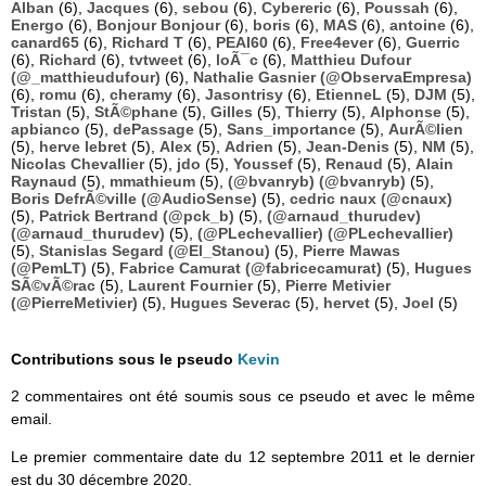
Alban
(6),
Jacques
(6),
sebou
(6),
Cybereric
(6),
Poussah
(6),
Energo
(6),
Bonjour Bonjour
(6),
boris
(6),
MAS
(6),
antoine
(6),
canard65
(6),
Richard T
(6),
PEAI60
(6),
Free4ever
(6),
Guerric
(6),
Richard
(6),
tvtweet
(6),
loÃ¯c
(6),
Matthieu Dufour
(@_matthieudufour)
(6),
Nathalie Gasnier (@ObservaEmpresa)
(6),
romu
(6),
cheramy
(6),
Jasontrisy
(6),
EtienneL
(5),
DJM
(5),
Tristan
(5),
StÃ©phane
(5),
Gilles
(5),
Thierry
(5),
Alphonse
(5),
apbianco
(5),
dePassage
(5),
Sans_importance
(5),
AurÃ©lien
(5),
herve lebret
(5),
Alex
(5),
Adrien
(5),
Jean-Denis
(5),
NM
(5),
Nicolas Chevallier
(5),
jdo
(5),
Youssef
(5),
Renaud
(5),
Alain
Raynaud
(5),
mmathieum
(5),
(@bvanryb) (@bvanryb)
(5),
Boris DefrÃ©ville (@AudioSense)
(5),
cedric naux (@cnaux)
(5),
Patrick Bertrand (@pck_b)
(5),
(@arnaud_thurudev)
(@arnaud_thurudev)
(5),
(@PLechevallier) (@PLechevallier)
(5),
Stanislas Segard (@El_Stanou)
(5),
Pierre Mawas
(@PemLT)
(5),
Fabrice Camurat (@fabricecamurat)
(5),
Hugues
SÃ©vÃ©rac
(5),
Laurent Fournier
(5),
Pierre Metivier
(@PierreMetivier)
(5),
Hugues Severac
(5),
hervet
(5),
Joel
(5)
Contributions sous le pseudo
Kevin
2 commentaires ont été soumis sous ce pseudo et avec le même
email.
Le premier commentaire date du 12 septembre 2011 et le dernier
est du 30 décembre 2020.