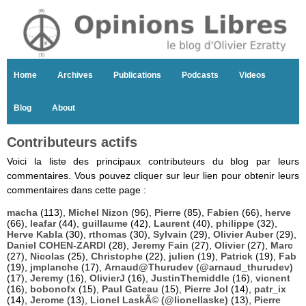
Home
Archives
Publications
Podcasts
Videos
Blog
About
Contributeurs actifs
Voici la liste des principaux contributeurs du blog par leurs
commentaires. Vous pouvez cliquer sur leur lien pour obtenir leurs
commentaires dans cette page :
macha
(113),
Michel Nizon
(96),
Pierre
(85),
Fabien
(66),
herve
(66),
leafar
(44),
guillaume
(42),
Laurent
(40),
philippe
(32),
Herve Kabla
(30),
rthomas
(30),
Sylvain
(29),
Olivier Auber
(29),
Daniel COHEN-ZARDI
(28),
Jeremy Fain
(27),
Olivier
(27),
Marc
(27),
Nicolas
(25),
Christophe
(22),
julien
(19),
Patrick
(19),
Fab
(19),
jmplanche
(17),
Arnaud@Thurudev (@arnaud_thurudev)
(17),
Jeremy
(16),
OlivierJ
(16),
JustinThemiddle
(16),
vicnent
(16),
bobonofx
(15),
Paul Gateau
(15),
Pierre Jol
(14),
patr_ix
(14),
Jerome
(13),
Lionel LaskÃ© (@lionellaske)
(13),
Pierre