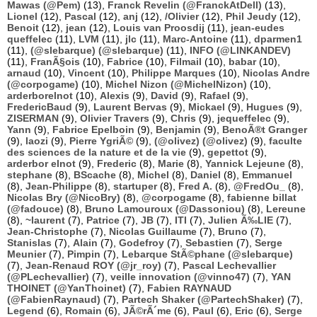
Mawas (@Pem)
(13),
Franck Revelin (@FranckAtDell)
(13),
Lionel
(12),
Pascal
(12),
anj
(12),
/Olivier
(12),
Phil Jeudy
(12),
Benoit
(12),
jean
(12),
Louis van Proosdij
(11),
jean-eudes
queffelec
(11),
LVM
(11),
jlc
(11),
Marc-Antoine
(11),
dparmen1
(11),
(@slebarque) (@slebarque)
(11),
INFO (@LINKANDEV)
(11),
FranÃ§ois
(10),
Fabrice
(10),
Filmail
(10),
babar
(10),
arnaud
(10),
Vincent
(10),
Philippe Marques
(10),
Nicolas Andre
(@corpogame)
(10),
Michel Nizon (@MichelNizon)
(10),
arderborelnot
(10),
Alexis
(9),
David
(9),
Rafael
(9),
FredericBaud
(9),
Laurent Bervas
(9),
Mickael
(9),
Hugues
(9),
ZISERMAN
(9),
Olivier Travers
(9),
Chris
(9),
jequeffelec
(9),
Yann
(9),
Fabrice Epelboin
(9),
Benjamin
(9),
BenoÃ®t Granger
(9),
laozi
(9),
Pierre YgriÃ©
(9),
(@olivez) (@olivez)
(9),
faculte
des sciences de la nature et de la vie
(9),
gepettot
(9),
arderbor elnot
(9),
Frederic
(8),
Marie
(8),
Yannick Lejeune
(8),
stephane
(8),
BScache
(8),
Michel
(8),
Daniel
(8),
Emmanuel
(8),
Jean-Philippe
(8),
startuper
(8),
Fred A.
(8),
@FredOu_
(8),
Nicolas Bry (@NicoBry)
(8),
@corpogame
(8),
fabienne billat
(@fadouce)
(8),
Bruno Lamouroux (@Dassoniou)
(8),
Lereune
(8),
~laurent
(7),
Patrice
(7),
JB
(7),
ITI
(7),
Julien Ã‰LIE
(7),
Jean-Christophe
(7),
Nicolas Guillaume
(7),
Bruno
(7),
Stanislas
(7),
Alain
(7),
Godefroy
(7),
Sebastien
(7),
Serge
Meunier
(7),
Pimpin
(7),
Lebarque StÃ©phane (@slebarque)
(7),
Jean-Renaud ROY (@jr_roy)
(7),
Pascal Lechevallier
(@PLechevallier)
(7),
veille innovation (@vinno47)
(7),
YAN
THOINET (@YanThoinet)
(7),
Fabien RAYNAUD
(@FabienRaynaud)
(7),
Partech Shaker (@PartechShaker)
(7),
Legend
(6),
Romain
(6),
JÃ©rÃ´me
(6),
Paul
(6),
Eric
(6),
Serge