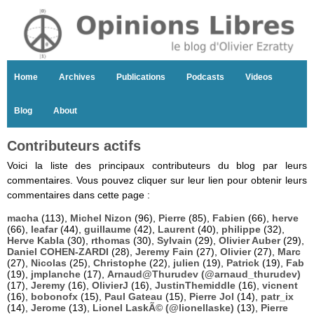
Home
Archives
Publications
Podcasts
Videos
Blog
About
Contributeurs actifs
Voici la liste des principaux contributeurs du blog par leurs
commentaires. Vous pouvez cliquer sur leur lien pour obtenir leurs
commentaires dans cette page :
macha
(113),
Michel Nizon
(96),
Pierre
(85),
Fabien
(66),
herve
(66),
leafar
(44),
guillaume
(42),
Laurent
(40),
philippe
(32),
Herve Kabla
(30),
rthomas
(30),
Sylvain
(29),
Olivier Auber
(29),
Daniel COHEN-ZARDI
(28),
Jeremy Fain
(27),
Olivier
(27),
Marc
(27),
Nicolas
(25),
Christophe
(22),
julien
(19),
Patrick
(19),
Fab
(19),
jmplanche
(17),
Arnaud@Thurudev (@arnaud_thurudev)
(17),
Jeremy
(16),
OlivierJ
(16),
JustinThemiddle
(16),
vicnent
(16),
bobonofx
(15),
Paul Gateau
(15),
Pierre Jol
(14),
patr_ix
(14),
Jerome
(13),
Lionel LaskÃ© (@lionellaske)
(13),
Pierre