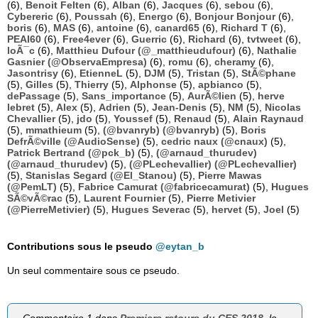
(6),
Benoit Felten
(6),
Alban
(6),
Jacques
(6),
sebou
(6),
Cybereric
(6),
Poussah
(6),
Energo
(6),
Bonjour Bonjour
(6),
boris
(6),
MAS
(6),
antoine
(6),
canard65
(6),
Richard T
(6),
PEAI60
(6),
Free4ever
(6),
Guerric
(6),
Richard
(6),
tvtweet
(6),
loÃ¯c
(6),
Matthieu Dufour (@_matthieudufour)
(6),
Nathalie
Gasnier (@ObservaEmpresa)
(6),
romu
(6),
cheramy
(6),
Jasontrisy
(6),
EtienneL
(5),
DJM
(5),
Tristan
(5),
StÃ©phane
(5),
Gilles
(5),
Thierry
(5),
Alphonse
(5),
apbianco
(5),
dePassage
(5),
Sans_importance
(5),
AurÃ©lien
(5),
herve
lebret
(5),
Alex
(5),
Adrien
(5),
Jean-Denis
(5),
NM
(5),
Nicolas
Chevallier
(5),
jdo
(5),
Youssef
(5),
Renaud
(5),
Alain Raynaud
(5),
mmathieum
(5),
(@bvanryb) (@bvanryb)
(5),
Boris
DefrÃ©ville (@AudioSense)
(5),
cedric naux (@cnaux)
(5),
Patrick Bertrand (@pck_b)
(5),
(@arnaud_thurudev)
(@arnaud_thurudev)
(5),
(@PLechevallier) (@PLechevallier)
(5),
Stanislas Segard (@El_Stanou)
(5),
Pierre Mawas
(@PemLT)
(5),
Fabrice Camurat (@fabricecamurat)
(5),
Hugues
SÃ©vÃ©rac
(5),
Laurent Fournier
(5),
Pierre Metivier
(@PierreMetivier)
(5),
Hugues Severac
(5),
hervet
(5),
Joel
(5)
Contributions sous le pseudo
@eytan_b
Un seul commentaire sous ce pseudo.