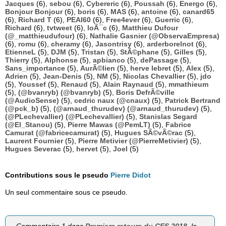
Jacques
(6),
sebou
(6),
Cybereric
(6),
Poussah
(6),
Energo
(6),
Bonjour Bonjour
(6),
boris
(6),
MAS
(6),
antoine
(6),
canard65
(6),
Richard T
(6),
PEAI60
(6),
Free4ever
(6),
Guerric
(6),
Richard
(6),
tvtweet
(6),
loÃ¯c
(6),
Matthieu Dufour
(@_matthieudufour)
(6),
Nathalie Gasnier (@ObservaEmpresa)
(6),
romu
(6),
cheramy
(6),
Jasontrisy
(6),
arderborelnot
(6),
EtienneL
(5),
DJM
(5),
Tristan
(5),
StÃ©phane
(5),
Gilles
(5),
Thierry
(5),
Alphonse
(5),
apbianco
(5),
dePassage
(5),
Sans_importance
(5),
AurÃ©lien
(5),
herve lebret
(5),
Alex
(5),
Adrien
(5),
Jean-Denis
(5),
NM
(5),
Nicolas Chevallier
(5),
jdo
(5),
Youssef
(5),
Renaud
(5),
Alain Raynaud
(5),
mmathieum
(5),
(@bvanryb) (@bvanryb)
(5),
Boris DefrÃ©ville
(@AudioSense)
(5),
cedric naux (@cnaux)
(5),
Patrick Bertrand
(@pck_b)
(5),
(@arnaud_thurudev) (@arnaud_thurudev)
(5),
(@PLechevallier) (@PLechevallier)
(5),
Stanislas Segard
(@El_Stanou)
(5),
Pierre Mawas (@PemLT)
(5),
Fabrice
Camurat (@fabricecamurat)
(5),
Hugues SÃ©vÃ©rac
(5),
Laurent Fournier
(5),
Pierre Metivier (@PierreMetivier)
(5),
Hugues Severac
(5),
hervet
(5),
Joel
(5)
Contributions sous le pseudo
Pierre Didot
Un seul commentaire sous ce pseudo.