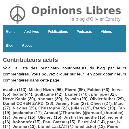
Home
Archives
Publications
Podcasts
Videos
Blog
About
Contributeurs actifs
Voici la liste des principaux contributeurs du blog par leurs
commentaires. Vous pouvez cliquer sur leur lien pour obtenir leurs
commentaires dans cette page :
macha
(113),
Michel Nizon
(96),
Pierre
(85),
Fabien
(66),
herve
(66),
leafar
(44),
guillaume
(42),
Laurent
(40),
philippe
(32),
Herve Kabla
(30),
rthomas
(30),
Sylvain
(29),
Olivier Auber
(29),
Daniel COHEN-ZARDI
(28),
Jeremy Fain
(27),
Olivier
(27),
Marc
(27),
Nicolas
(25),
Christophe
(22),
julien
(19),
Patrick
(19),
Fab
(19),
jmplanche
(17),
Arnaud@Thurudev (@arnaud_thurudev)
(17),
Jeremy
(16),
OlivierJ
(16),
JustinThemiddle
(16),
vicnent
(16),
bobonofx
(15),
Paul Gateau
(15),
Pierre Jol
(14),
patr_ix
(14),
Jerome
(13),
Lionel LaskÃ© (@lionellaske)
(13),
Pierre