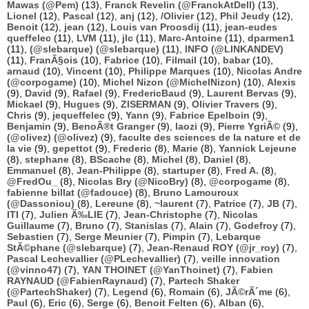
Mawas (@Pem)
(13),
Franck Revelin (@FranckAtDell)
(13),
Lionel
(12),
Pascal
(12),
anj
(12),
/Olivier
(12),
Phil Jeudy
(12),
Benoit
(12),
jean
(12),
Louis van Proosdij
(11),
jean-eudes
queffelec
(11),
LVM
(11),
jlc
(11),
Marc-Antoine
(11),
dparmen1
(11),
(@slebarque) (@slebarque)
(11),
INFO (@LINKANDEV)
(11),
FranÃ§ois
(10),
Fabrice
(10),
Filmail
(10),
babar
(10),
arnaud
(10),
Vincent
(10),
Philippe Marques
(10),
Nicolas Andre
(@corpogame)
(10),
Michel Nizon (@MichelNizon)
(10),
Alexis
(9),
David
(9),
Rafael
(9),
FredericBaud
(9),
Laurent Bervas
(9),
Mickael
(9),
Hugues
(9),
ZISERMAN
(9),
Olivier Travers
(9),
Chris
(9),
jequeffelec
(9),
Yann
(9),
Fabrice Epelboin
(9),
Benjamin
(9),
BenoÃ®t Granger
(9),
laozi
(9),
Pierre YgriÃ©
(9),
(@olivez) (@olivez)
(9),
faculte des sciences de la nature et de
la vie
(9),
gepettot
(9),
Frederic
(8),
Marie
(8),
Yannick Lejeune
(8),
stephane
(8),
BScache
(8),
Michel
(8),
Daniel
(8),
Emmanuel
(8),
Jean-Philippe
(8),
startuper
(8),
Fred A.
(8),
@FredOu_
(8),
Nicolas Bry (@NicoBry)
(8),
@corpogame
(8),
fabienne billat (@fadouce)
(8),
Bruno Lamouroux
(@Dassoniou)
(8),
Lereune
(8),
~laurent
(7),
Patrice
(7),
JB
(7),
ITI
(7),
Julien Ã‰LIE
(7),
Jean-Christophe
(7),
Nicolas
Guillaume
(7),
Bruno
(7),
Stanislas
(7),
Alain
(7),
Godefroy
(7),
Sebastien
(7),
Serge Meunier
(7),
Pimpin
(7),
Lebarque
StÃ©phane (@slebarque)
(7),
Jean-Renaud ROY (@jr_roy)
(7),
Pascal Lechevallier (@PLechevallier)
(7),
veille innovation
(@vinno47)
(7),
YAN THOINET (@YanThoinet)
(7),
Fabien
RAYNAUD (@FabienRaynaud)
(7),
Partech Shaker
(@PartechShaker)
(7),
Legend
(6),
Romain
(6),
JÃ©rÃ´me
(6),
Paul
(6),
Eric
(6),
Serge
(6),
Benoit Felten
(6),
Alban
(6),