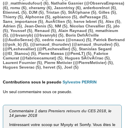
(@_matthieudufour)
(6),
Nathalie Gasnier (@ObservaEmpresa)
(6),
romu
(6),
cheramy
(6),
Jasontrisy
(6),
arderborelnot
(6),
EtienneL
(5),
DJM
(5),
Tristan
(5),
StÃ©phane
(5),
Gilles
(5),
Thierry
(5),
Alphonse
(5),
apbianco
(5),
dePassage
(5),
Sans_importance
(5),
AurÃ©lien
(5),
herve lebret
(5),
Alex
(5),
Adrien
(5),
Jean-Denis
(5),
NM
(5),
Nicolas Chevallier
(5),
jdo
(5),
Youssef
(5),
Renaud
(5),
Alain Raynaud
(5),
mmathieum
(5),
(@bvanryb) (@bvanryb)
(5),
Boris DefrÃ©ville
(@AudioSense)
(5),
cedric naux (@cnaux)
(5),
Patrick Bertrand
(@pck_b)
(5),
(@arnaud_thurudev) (@arnaud_thurudev)
(5),
(@PLechevallier) (@PLechevallier)
(5),
Stanislas Segard
(@El_Stanou)
(5),
Pierre Mawas (@PemLT)
(5),
Fabrice
Camurat (@fabricecamurat)
(5),
Hugues SÃ©vÃ©rac
(5),
Laurent Fournier
(5),
Pierre Metivier (@PierreMetivier)
(5),
Hugues Severac
(5),
hervet
(5),
Joel
(5)
Contributions sous le pseudo
Sylvestre PERRIN
Un seul commentaire sous ce pseudo.
Commentaire 1 dans
Premiers retours du CES 2018
, le
14 janvier 2018
Intéressant votre scoop sur Myxyty et Somfy. Vous êtes le