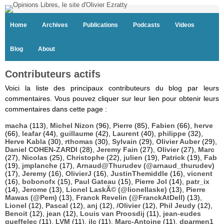
Home
Archives
Publications
Podcasts
Videos
Blog
About
Contributeurs actifs
Voici la liste des principaux contributeurs du blog par leurs
commentaires. Vous pouvez cliquer sur leur lien pour obtenir leurs
commentaires dans cette page :
macha
(113),
Michel Nizon
(96),
Pierre
(85),
Fabien
(66),
herve
(66),
leafar
(44),
guillaume
(42),
Laurent
(40),
philippe
(32),
Herve Kabla
(30),
rthomas
(30),
Sylvain
(29),
Olivier Auber
(29),
Daniel COHEN-ZARDI
(28),
Jeremy Fain
(27),
Olivier
(27),
Marc
(27),
Nicolas
(25),
Christophe
(22),
julien
(19),
Patrick
(19),
Fab
(19),
jmplanche
(17),
Arnaud@Thurudev (@arnaud_thurudev)
(17),
Jeremy
(16),
OlivierJ
(16),
JustinThemiddle
(16),
vicnent
(16),
bobonofx
(15),
Paul Gateau
(15),
Pierre Jol
(14),
patr_ix
(14),
Jerome
(13),
Lionel LaskÃ© (@lionellaske)
(13),
Pierre
Mawas (@Pem)
(13),
Franck Revelin (@FranckAtDell)
(13),
Lionel
(12),
Pascal
(12),
anj
(12),
/Olivier
(12),
Phil Jeudy
(12),
Benoit
(12),
jean
(12),
Louis van Proosdij
(11),
jean-eudes
queffelec
(11),
LVM
(11),
jlc
(11),
Marc-Antoine
(11),
dparmen1