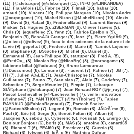
(11),
(@slebarque) (@slebarque)
(11),
INFO (@LINKANDEV)
(11),
FranÃ§ois
(10),
Fabrice
(10),
Filmail
(10),
babar
(10),
arnaud
(10),
Vincent
(10),
Philippe Marques
(10),
Nicolas Andre
(@corpogame)
(10),
Michel Nizon (@MichelNizon)
(10),
Alexis
(9),
David
(9),
Rafael
(9),
FredericBaud
(9),
Laurent Bervas
(9),
Mickael
(9),
Hugues
(9),
ZISERMAN
(9),
Olivier Travers
(9),
Chris
(9),
jequeffelec
(9),
Yann
(9),
Fabrice Epelboin
(9),
Benjamin
(9),
BenoÃ®t Granger
(9),
laozi
(9),
Pierre YgriÃ©
(9),
(@olivez) (@olivez)
(9),
faculte des sciences de la nature et de
la vie
(9),
gepettot
(9),
Frederic
(8),
Marie
(8),
Yannick Lejeune
(8),
stephane
(8),
BScache
(8),
Michel
(8),
Daniel
(8),
Emmanuel
(8),
Jean-Philippe
(8),
startuper
(8),
Fred A.
(8),
@FredOu_
(8),
Nicolas Bry (@NicoBry)
(8),
@corpogame
(8),
fabienne billat (@fadouce)
(8),
Bruno Lamouroux
(@Dassoniou)
(8),
Lereune
(8),
~laurent
(7),
Patrice
(7),
JB
(7),
ITI
(7),
Julien Ã‰LIE
(7),
Jean-Christophe
(7),
Nicolas
Guillaume
(7),
Bruno
(7),
Stanislas
(7),
Alain
(7),
Godefroy
(7),
Sebastien
(7),
Serge Meunier
(7),
Pimpin
(7),
Lebarque
StÃ©phane (@slebarque)
(7),
Jean-Renaud ROY (@jr_roy)
(7),
Pascal Lechevallier (@PLechevallier)
(7),
veille innovation
(@vinno47)
(7),
YAN THOINET (@YanThoinet)
(7),
Fabien
RAYNAUD (@FabienRaynaud)
(7),
Partech Shaker
(@PartechShaker)
(7),
Legend
(6),
Romain
(6),
JÃ©rÃ´me
(6),
Paul
(6),
Eric
(6),
Serge
(6),
Benoit Felten
(6),
Alban
(6),
Jacques
(6),
sebou
(6),
Cybereric
(6),
Poussah
(6),
Energo
(6),
Bonjour Bonjour
(6),
boris
(6),
MAS
(6),
antoine
(6),
canard65
(6),
Richard T
(6),
PEAI60
(6),
Free4ever
(6),
Guerric
(6),
Richard
(6),
tvtweet
(6),
loÃ¯c
(6),
Matthieu Dufour