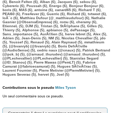
(6),
Benoit Felten
(6),
Alban
(6),
Jacques
(6),
sebou
(6),
Cybereric
(6),
Poussah
(6),
Energo
(6),
Bonjour Bonjour
(6),
boris
(6),
MAS
(6),
antoine
(6),
canard65
(6),
Richard T
(6),
PEAI60
(6),
Free4ever
(6),
Guerric
(6),
Richard
(6),
tvtweet
(6),
loÃ¯c
(6),
Matthieu Dufour (@_matthieudufour)
(6),
Nathalie
Gasnier (@ObservaEmpresa)
(6),
romu
(6),
cheramy
(6),
EtienneL
(5),
DJM
(5),
Tristan
(5),
StÃ©phane
(5),
Gilles
(5),
Thierry
(5),
Alphonse
(5),
apbianco
(5),
dePassage
(5),
Sans_importance
(5),
AurÃ©lien
(5),
herve lebret
(5),
Alex
(5),
Adrien
(5),
Jean-Denis
(5),
NM
(5),
Nicolas Chevallier
(5),
jdo
(5),
Youssef
(5),
Renaud
(5),
Alain Raynaud
(5),
mmathieum
(5),
(@bvanryb) (@bvanryb)
(5),
Boris DefrÃ©ville
(@AudioSense)
(5),
cedric naux (@cnaux)
(5),
Patrick Bertrand
(@pck_b)
(5),
(@arnaud_thurudev) (@arnaud_thurudev)
(5),
(@PLechevallier) (@PLechevallier)
(5),
Stanislas Segard
(@El_Stanou)
(5),
Pierre Mawas (@PemLT)
(5),
Fabrice
Camurat (@fabricecamurat)
(5),
Hugues SÃ©vÃ©rac
(5),
Laurent Fournier
(5),
Pierre Metivier (@PierreMetivier)
(5),
Hugues Severac
(5),
hervet
(5),
Joel
(5)
Contributions sous le pseudo
Miles Tyson
Un seul commentaire sous ce pseudo.