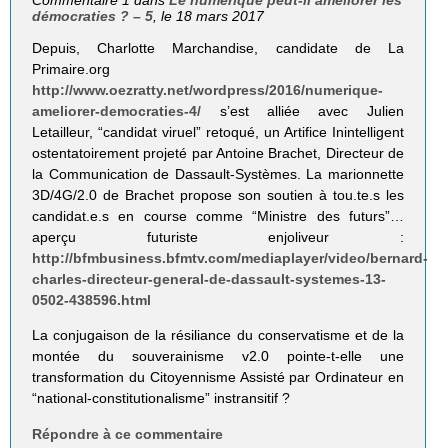
Commentaire 1 dans
Le numérique peut-il améliorer les
démocraties ? – 5
, le 18 mars 2017
Depuis, Charlotte Marchandise, candidate de La
Primaire.org
http://www.oezratty.net/wordpress/2016/numerique-
ameliorer-democraties-4/
s’est alliée avec Julien
Letailleur, “candidat viruel” retoqué, un Artifice Inintelligent
ostentatoirement projeté par Antoine Brachet, Directeur de
la Communication de Dassault-Systèmes. La marionnette
3D/4G/2.0 de Brachet propose son soutien à tou.te.s les
candidat.e.s en course comme “Ministre des futurs”…
aperçu futuriste enjoliveur :
http://bfmbusiness.bfmtv.com/mediaplayer/video/bernard-
charles-directeur-general-de-dassault-systemes-13-
0502-438596.html
La conjugaison de la résiliance du conservatisme et de la
montée du souverainisme v2.0 pointe-t-elle une
transformation du Citoyennisme Assisté par Ordinateur en
“national-constitutionalisme” instransitif ?
Répondre à ce commentaire