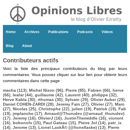
Home
Archives
Publications
Podcasts
Videos
Blog
About
Contributeurs actifs
Voici la liste des principaux contributeurs du blog par leurs
commentaires. Vous pouvez cliquer sur leur lien pour obtenir leurs
commentaires dans cette page :
macha
(113),
Michel Nizon
(96),
Pierre
(85),
Fabien
(66),
herve
(66),
leafar
(44),
guillaume
(42),
Laurent
(40),
philippe
(32),
Herve Kabla
(30),
rthomas
(30),
Sylvain
(29),
Olivier Auber
(29),
Daniel COHEN-ZARDI
(28),
Jeremy Fain
(27),
Olivier
(27),
Marc
(27),
Nicolas
(25),
Christophe
(22),
julien
(19),
Patrick
(19),
Fab
(19),
jmplanche
(17),
Arnaud@Thurudev (@arnaud_thurudev)
(17),
Jeremy
(16),
OlivierJ
(16),
JustinThemiddle
(16),
vicnent
(16),
bobonofx
(15),
Paul Gateau
(15),
Pierre Jol
(14),
patr_ix
(14),
Jerome
(13),
Lionel LaskÃ© (@lionellaske)
(13),
Pierre