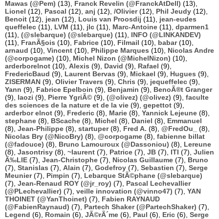
Mawas (@Pem)
(13),
Franck Revelin (@FranckAtDell)
(13),
Lionel
(12),
Pascal
(12),
anj
(12),
/Olivier
(12),
Phil Jeudy
(12),
Benoit
(12),
jean
(12),
Louis van Proosdij
(11),
jean-eudes
queffelec
(11),
LVM
(11),
jlc
(11),
Marc-Antoine
(11),
dparmen1
(11),
(@slebarque) (@slebarque)
(11),
INFO (@LINKANDEV)
(11),
FranÃ§ois
(10),
Fabrice
(10),
Filmail
(10),
babar
(10),
arnaud
(10),
Vincent
(10),
Philippe Marques
(10),
Nicolas Andre
(@corpogame)
(10),
Michel Nizon (@MichelNizon)
(10),
arderborelnot
(10),
Alexis
(9),
David
(9),
Rafael
(9),
FredericBaud
(9),
Laurent Bervas
(9),
Mickael
(9),
Hugues
(9),
ZISERMAN
(9),
Olivier Travers
(9),
Chris
(9),
jequeffelec
(9),
Yann
(9),
Fabrice Epelboin
(9),
Benjamin
(9),
BenoÃ®t Granger
(9),
laozi
(9),
Pierre YgriÃ©
(9),
(@olivez) (@olivez)
(9),
faculte
des sciences de la nature et de la vie
(9),
gepettot
(9),
arderbor elnot
(9),
Frederic
(8),
Marie
(8),
Yannick Lejeune
(8),
stephane
(8),
BScache
(8),
Michel
(8),
Daniel
(8),
Emmanuel
(8),
Jean-Philippe
(8),
startuper
(8),
Fred A.
(8),
@FredOu_
(8),
Nicolas Bry (@NicoBry)
(8),
@corpogame
(8),
fabienne billat
(@fadouce)
(8),
Bruno Lamouroux (@Dassoniou)
(8),
Lereune
(8),
Jasontrisy
(8),
~laurent
(7),
Patrice
(7),
JB
(7),
ITI
(7),
Julien
Ã‰LIE
(7),
Jean-Christophe
(7),
Nicolas Guillaume
(7),
Bruno
(7),
Stanislas
(7),
Alain
(7),
Godefroy
(7),
Sebastien
(7),
Serge
Meunier
(7),
Pimpin
(7),
Lebarque StÃ©phane (@slebarque)
(7),
Jean-Renaud ROY (@jr_roy)
(7),
Pascal Lechevallier
(@PLechevallier)
(7),
veille innovation (@vinno47)
(7),
YAN
THOINET (@YanThoinet)
(7),
Fabien RAYNAUD
(@FabienRaynaud)
(7),
Partech Shaker (@PartechShaker)
(7),
Legend
(6),
Romain
(6),
JÃ©rÃ´me
(6),
Paul
(6),
Eric
(6),
Serge