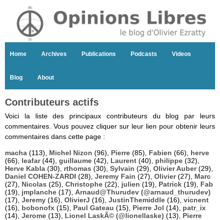
Home
Archives
Publications
Podcasts
Videos
Blog
About
Contributeurs actifs
Voici la liste des principaux contributeurs du blog par leurs
commentaires. Vous pouvez cliquer sur leur lien pour obtenir leurs
commentaires dans cette page :
macha
(113),
Michel Nizon
(96),
Pierre
(85),
Fabien
(66),
herve
(66),
leafar
(44),
guillaume
(42),
Laurent
(40),
philippe
(32),
Herve Kabla
(30),
rthomas
(30),
Sylvain
(29),
Olivier Auber
(29),
Daniel COHEN-ZARDI
(28),
Jeremy Fain
(27),
Olivier
(27),
Marc
(27),
Nicolas
(25),
Christophe
(22),
julien
(19),
Patrick
(19),
Fab
(19),
jmplanche
(17),
Arnaud@Thurudev (@arnaud_thurudev)
(17),
Jeremy
(16),
OlivierJ
(16),
JustinThemiddle
(16),
vicnent
(16),
bobonofx
(15),
Paul Gateau
(15),
Pierre Jol
(14),
patr_ix
(14),
Jerome
(13),
Lionel LaskÃ© (@lionellaske)
(13),
Pierre