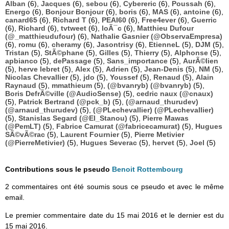
Alban
(6),
Jacques
(6),
sebou
(6),
Cybereric
(6),
Poussah
(6),
Energo
(6),
Bonjour Bonjour
(6),
boris
(6),
MAS
(6),
antoine
(6),
canard65
(6),
Richard T
(6),
PEAI60
(6),
Free4ever
(6),
Guerric
(6),
Richard
(6),
tvtweet
(6),
loÃ¯c
(6),
Matthieu Dufour
(@_matthieudufour)
(6),
Nathalie Gasnier (@ObservaEmpresa)
(6),
romu
(6),
cheramy
(6),
Jasontrisy
(6),
EtienneL
(5),
DJM
(5),
Tristan
(5),
StÃ©phane
(5),
Gilles
(5),
Thierry
(5),
Alphonse
(5),
apbianco
(5),
dePassage
(5),
Sans_importance
(5),
AurÃ©lien
(5),
herve lebret
(5),
Alex
(5),
Adrien
(5),
Jean-Denis
(5),
NM
(5),
Nicolas Chevallier
(5),
jdo
(5),
Youssef
(5),
Renaud
(5),
Alain
Raynaud
(5),
mmathieum
(5),
(@bvanryb) (@bvanryb)
(5),
Boris DefrÃ©ville (@AudioSense)
(5),
cedric naux (@cnaux)
(5),
Patrick Bertrand (@pck_b)
(5),
(@arnaud_thurudev)
(@arnaud_thurudev)
(5),
(@PLechevallier) (@PLechevallier)
(5),
Stanislas Segard (@El_Stanou)
(5),
Pierre Mawas
(@PemLT)
(5),
Fabrice Camurat (@fabricecamurat)
(5),
Hugues
SÃ©vÃ©rac
(5),
Laurent Fournier
(5),
Pierre Metivier
(@PierreMetivier)
(5),
Hugues Severac
(5),
hervet
(5),
Joel
(5)
Contributions sous le pseudo
Benoit Rottembourg
2 commentaires ont été soumis sous ce pseudo et avec le même
email.
Le premier commentaire date du 15 mai 2016 et le dernier est du
15 mai 2016.