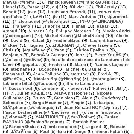
Mawas (@Pem)
(13),
Franck Revelin (@FranckAtDell)
(13),
Lionel
(12),
Pascal
(12),
anj
(12),
/Olivier
(12),
Phil Jeudy
(12),
Benoit
(12),
jean
(12),
Louis van Proosdij
(11),
jean-eudes
queffelec
(11),
LVM
(11),
jlc
(11),
Marc-Antoine
(11),
dparmen1
(11),
(@slebarque) (@slebarque)
(11),
INFO (@LINKANDEV)
(11),
FranÃ§ois
(10),
Fabrice
(10),
Filmail
(10),
babar
(10),
arnaud
(10),
Vincent
(10),
Philippe Marques
(10),
Nicolas Andre
(@corpogame)
(10),
Michel Nizon (@MichelNizon)
(10),
Alexis
(9),
David
(9),
Rafael
(9),
FredericBaud
(9),
Laurent Bervas
(9),
Mickael
(9),
Hugues
(9),
ZISERMAN
(9),
Olivier Travers
(9),
Chris
(9),
jequeffelec
(9),
Yann
(9),
Fabrice Epelboin
(9),
Benjamin
(9),
BenoÃ®t Granger
(9),
laozi
(9),
Pierre YgriÃ©
(9),
(@olivez) (@olivez)
(9),
faculte des sciences de la nature et de
la vie
(9),
gepettot
(9),
Frederic
(8),
Marie
(8),
Yannick Lejeune
(8),
stephane
(8),
BScache
(8),
Michel
(8),
Daniel
(8),
Emmanuel
(8),
Jean-Philippe
(8),
startuper
(8),
Fred A.
(8),
@FredOu_
(8),
Nicolas Bry (@NicoBry)
(8),
@corpogame
(8),
fabienne billat (@fadouce)
(8),
Bruno Lamouroux
(@Dassoniou)
(8),
Lereune
(8),
~laurent
(7),
Patrice
(7),
JB
(7),
ITI
(7),
Julien Ã‰LIE
(7),
Jean-Christophe
(7),
Nicolas
Guillaume
(7),
Bruno
(7),
Stanislas
(7),
Alain
(7),
Godefroy
(7),
Sebastien
(7),
Serge Meunier
(7),
Pimpin
(7),
Lebarque
StÃ©phane (@slebarque)
(7),
Jean-Renaud ROY (@jr_roy)
(7),
Pascal Lechevallier (@PLechevallier)
(7),
veille innovation
(@vinno47)
(7),
YAN THOINET (@YanThoinet)
(7),
Fabien
RAYNAUD (@FabienRaynaud)
(7),
Partech Shaker
(@PartechShaker)
(7),
arderborelnot
(7),
Legend
(6),
Romain
(6),
JÃ©rÃ´me
(6),
Paul
(6),
Eric
(6),
Serge
(6),
Benoit Felten
(6),