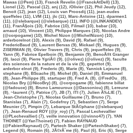
Mawas (@Pem)
(13),
Franck Revelin (@FranckAtDell)
(13),
Lionel
(12),
Pascal
(12),
anj
(12),
/Olivier
(12),
Phil Jeudy
(12),
Benoit
(12),
jean
(12),
Louis van Proosdij
(11),
jean-eudes
queffelec
(11),
LVM
(11),
jlc
(11),
Marc-Antoine
(11),
dparmen1
(11),
(@slebarque) (@slebarque)
(11),
INFO (@LINKANDEV)
(11),
FranÃ§ois
(10),
Fabrice
(10),
Filmail
(10),
babar
(10),
arnaud
(10),
Vincent
(10),
Philippe Marques
(10),
Nicolas Andre
(@corpogame)
(10),
Michel Nizon (@MichelNizon)
(10),
arderborelnot
(10),
Alexis
(9),
David
(9),
Rafael
(9),
FredericBaud
(9),
Laurent Bervas
(9),
Mickael
(9),
Hugues
(9),
ZISERMAN
(9),
Olivier Travers
(9),
Chris
(9),
jequeffelec
(9),
Yann
(9),
Fabrice Epelboin
(9),
Benjamin
(9),
BenoÃ®t Granger
(9),
laozi
(9),
Pierre YgriÃ©
(9),
(@olivez) (@olivez)
(9),
faculte
des sciences de la nature et de la vie
(9),
gepettot
(9),
arderbor elnot
(9),
Frederic
(8),
Marie
(8),
Yannick Lejeune
(8),
stephane
(8),
BScache
(8),
Michel
(8),
Daniel
(8),
Emmanuel
(8),
Jean-Philippe
(8),
startuper
(8),
Fred A.
(8),
@FredOu_
(8),
Nicolas Bry (@NicoBry)
(8),
@corpogame
(8),
fabienne billat
(@fadouce)
(8),
Bruno Lamouroux (@Dassoniou)
(8),
Lereune
(8),
~laurent
(7),
Patrice
(7),
JB
(7),
ITI
(7),
Julien Ã‰LIE
(7),
Jean-Christophe
(7),
Nicolas Guillaume
(7),
Bruno
(7),
Stanislas
(7),
Alain
(7),
Godefroy
(7),
Sebastien
(7),
Serge
Meunier
(7),
Pimpin
(7),
Lebarque StÃ©phane (@slebarque)
(7),
Jean-Renaud ROY (@jr_roy)
(7),
Pascal Lechevallier
(@PLechevallier)
(7),
veille innovation (@vinno47)
(7),
YAN
THOINET (@YanThoinet)
(7),
Fabien RAYNAUD
(@FabienRaynaud)
(7),
Partech Shaker (@PartechShaker)
(7),
Legend
(6),
Romain
(6),
JÃ©rÃ´me
(6),
Paul
(6),
Eric
(6),
Serge