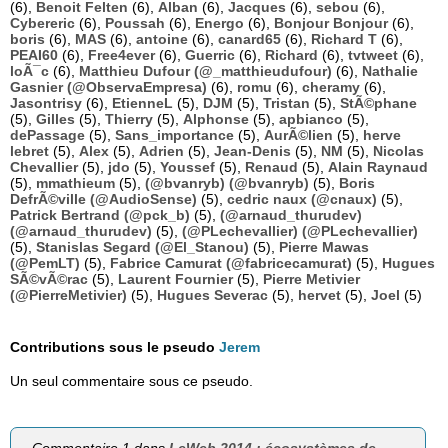
(6),
Benoit Felten
(6),
Alban
(6),
Jacques
(6),
sebou
(6),
Cybereric
(6),
Poussah
(6),
Energo
(6),
Bonjour Bonjour
(6),
boris
(6),
MAS
(6),
antoine
(6),
canard65
(6),
Richard T
(6),
PEAI60
(6),
Free4ever
(6),
Guerric
(6),
Richard
(6),
tvtweet
(6),
loÃ¯c
(6),
Matthieu Dufour (@_matthieudufour)
(6),
Nathalie
Gasnier (@ObservaEmpresa)
(6),
romu
(6),
cheramy
(6),
Jasontrisy
(6),
EtienneL
(5),
DJM
(5),
Tristan
(5),
StÃ©phane
(5),
Gilles
(5),
Thierry
(5),
Alphonse
(5),
apbianco
(5),
dePassage
(5),
Sans_importance
(5),
AurÃ©lien
(5),
herve
lebret
(5),
Alex
(5),
Adrien
(5),
Jean-Denis
(5),
NM
(5),
Nicolas
Chevallier
(5),
jdo
(5),
Youssef
(5),
Renaud
(5),
Alain Raynaud
(5),
mmathieum
(5),
(@bvanryb) (@bvanryb)
(5),
Boris
DefrÃ©ville (@AudioSense)
(5),
cedric naux (@cnaux)
(5),
Patrick Bertrand (@pck_b)
(5),
(@arnaud_thurudev)
(@arnaud_thurudev)
(5),
(@PLechevallier) (@PLechevallier)
(5),
Stanislas Segard (@El_Stanou)
(5),
Pierre Mawas
(@PemLT)
(5),
Fabrice Camurat (@fabricecamurat)
(5),
Hugues
SÃ©vÃ©rac
(5),
Laurent Fournier
(5),
Pierre Metivier
(@PierreMetivier)
(5),
Hugues Severac
(5),
hervet
(5),
Joel
(5)
Contributions sous le pseudo
Jerem
Un seul commentaire sous ce pseudo.