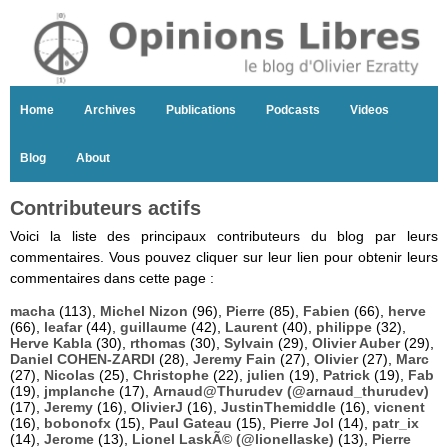
Home
Archives
Publications
Podcasts
Videos
Blog
About
Contributeurs actifs
Voici la liste des principaux contributeurs du blog par leurs
commentaires. Vous pouvez cliquer sur leur lien pour obtenir leurs
commentaires dans cette page :
macha
(113),
Michel Nizon
(96),
Pierre
(85),
Fabien
(66),
herve
(66),
leafar
(44),
guillaume
(42),
Laurent
(40),
philippe
(32),
Herve Kabla
(30),
rthomas
(30),
Sylvain
(29),
Olivier Auber
(29),
Daniel COHEN-ZARDI
(28),
Jeremy Fain
(27),
Olivier
(27),
Marc
(27),
Nicolas
(25),
Christophe
(22),
julien
(19),
Patrick
(19),
Fab
(19),
jmplanche
(17),
Arnaud@Thurudev (@arnaud_thurudev)
(17),
Jeremy
(16),
OlivierJ
(16),
JustinThemiddle
(16),
vicnent
(16),
bobonofx
(15),
Paul Gateau
(15),
Pierre Jol
(14),
patr_ix
(14),
Jerome
(13),
Lionel LaskÃ© (@lionellaske)
(13),
Pierre