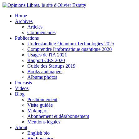
Home
Archives
Articles
Commentaires
Publications
Understanding Quantum Technologies 2025
Comprendre l'informatique quantique 2020
Usages de l'IA 2021
Rapport CES 2020
Guide des Startups 2019
Books and papers
Albums photos
Podcasts
Videos
Blog
Positionnement
Visite guidée
Making of
Abonnement et désabonnement
Mentions légales
About
English bio
Bio française