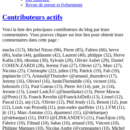
Revue de presse et événements
Contributeurs actifs
Voici la liste des principaux contributeurs du blog par leurs
commentaires. Vous pouvez cliquer sur leur lien pour obtenir leurs
commentaires dans cette page :
macha
(113),
Michel Nizon
(96),
Pierre
(85),
Fabien
(66),
herve
(66),
leafar
(44),
guillaume
(42),
Laurent
(40),
philippe
(32),
Herve
Kabla
(30),
rthomas
(30),
Sylvain
(29),
Olivier Auber
(29),
Daniel
COHEN-ZARDI
(28),
Jeremy Fain
(27),
Olivier
(27),
Marc
(27),
Nicolas
(25),
Christophe
(22),
julien
(19),
Patrick
(19),
Fab
(19),
jmplanche
(17),
Arnaud@Thurudev (@arnaud_thurudev)
(17),
Jeremy
(16),
OlivierJ
(16),
JustinThemiddle
(16),
vicnent
(16),
bobonofx
(15),
Paul Gateau
(15),
Pierre Jol
(14),
patr_ix
(14),
Jerome
(13),
Lionel LaskÃ© (@lionellaske)
(13),
Pierre Mawas
(@Pem)
(13),
Franck Revelin (@FranckAtDell)
(13),
Lionel
(12),
Pascal
(12),
anj
(12),
/Olivier
(12),
Phil Jeudy
(12),
Benoit
(12),
jean
(12),
Louis van Proosdij
(11),
jean-eudes queffelec
(11),
LVM
(11),
jlc
(11),
Marc-Antoine
(11),
dparmen1
(11),
(@slebarque)
(@slebarque)
(11),
INFO (@LINKANDEV)
(11),
FranÃ§ois
(10),
Fabrice
(10),
Filmail
(10),
babar
(10),
arnaud
(10),
Vincent
(10),
Philippe Marques
(10),
Nicolas Andre (@corpogame)
(10),
Michel