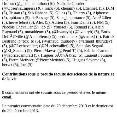
Dufour (@_matthieudufour)
(6),
Nathalie Gasnier
(@ObservaEmpresa)
(6),
romu
(6),
cheramy
(6),
EtienneL
(5),
DJM
(5),
Tristan
(5),
StÃ©phane
(5),
Gilles
(5),
Thierry
(5),
Alphonse
(5),
apbianco
(5),
dePassage
(5),
Sans_importance
(5),
AurÃ©lien
(5),
herve lebret
(5),
Alex
(5),
Adrien
(5),
Jean-Denis
(5),
NM
(5),
Nicolas Chevallier
(5),
jdo
(5),
Youssef
(5),
Renaud
(5),
Alain
Raynaud
(5),
mmathieum
(5),
(@bvanryb) (@bvanryb)
(5),
Boris
DefrÃ©ville (@AudioSense)
(5),
cedric naux (@cnaux)
(5),
Patrick
Bertrand (@pck_b)
(5),
(@arnaud_thurudev) (@arnaud_thurudev)
(5),
(@PLechevallier) (@PLechevallier)
(5),
Stanislas Segard
(@El_Stanou)
(5),
Pierre Mawas (@PemLT)
(5),
Fabrice Camurat
(@fabricecamurat)
(5),
Hugues SÃ©vÃ©rac
(5),
Laurent Fournier
(5),
Pierre Metivier (@PierreMetivier)
(5),
Hugues Severac
(5),
hervet
(5),
Joel
(5)
Contributions sous le pseudo
faculte des sciences de la nature et
de la vie
9 commentaires ont été soumis sous ce pseudo et avec le même
email.
Le premier commentaire date du 29 décembre 2013 et le dernier est
du 29 décembre 2013.