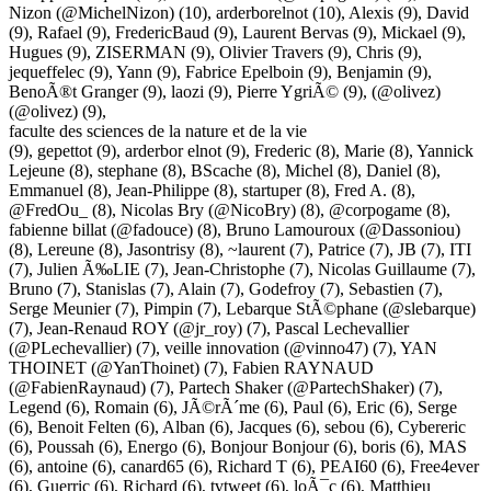
Nizon (@MichelNizon)
(10),
arderborelnot
(10),
Alexis
(9),
David
(9),
Rafael
(9),
FredericBaud
(9),
Laurent Bervas
(9),
Mickael
(9),
Hugues
(9),
ZISERMAN
(9),
Olivier Travers
(9),
Chris
(9),
jequeffelec
(9),
Yann
(9),
Fabrice Epelboin
(9),
Benjamin
(9),
BenoÃ®t Granger
(9),
laozi
(9),
Pierre YgriÃ©
(9),
(@olivez)
(@olivez)
(9),
faculte des sciences de la nature et de la vie
(9),
gepettot
(9),
arderbor elnot
(9),
Frederic
(8),
Marie
(8),
Yannick
Lejeune
(8),
stephane
(8),
BScache
(8),
Michel
(8),
Daniel
(8),
Emmanuel
(8),
Jean-Philippe
(8),
startuper
(8),
Fred A.
(8),
@FredOu_
(8),
Nicolas Bry (@NicoBry)
(8),
@corpogame
(8),
fabienne billat (@fadouce)
(8),
Bruno Lamouroux (@Dassoniou)
(8),
Lereune
(8),
Jasontrisy
(8),
~laurent
(7),
Patrice
(7),
JB
(7),
ITI
(7),
Julien Ã‰LIE
(7),
Jean-Christophe
(7),
Nicolas Guillaume
(7),
Bruno
(7),
Stanislas
(7),
Alain
(7),
Godefroy
(7),
Sebastien
(7),
Serge Meunier
(7),
Pimpin
(7),
Lebarque StÃ©phane (@slebarque)
(7),
Jean-Renaud ROY (@jr_roy)
(7),
Pascal Lechevallier
(@PLechevallier)
(7),
veille innovation (@vinno47)
(7),
YAN
THOINET (@YanThoinet)
(7),
Fabien RAYNAUD
(@FabienRaynaud)
(7),
Partech Shaker (@PartechShaker)
(7),
Legend
(6),
Romain
(6),
JÃ©rÃ´me
(6),
Paul
(6),
Eric
(6),
Serge
(6),
Benoit Felten
(6),
Alban
(6),
Jacques
(6),
sebou
(6),
Cybereric
(6),
Poussah
(6),
Energo
(6),
Bonjour Bonjour
(6),
boris
(6),
MAS
(6),
antoine
(6),
canard65
(6),
Richard T
(6),
PEAI60
(6),
Free4ever
(6),
Guerric
(6),
Richard
(6),
tvtweet
(6),
loÃ¯c
(6),
Matthieu